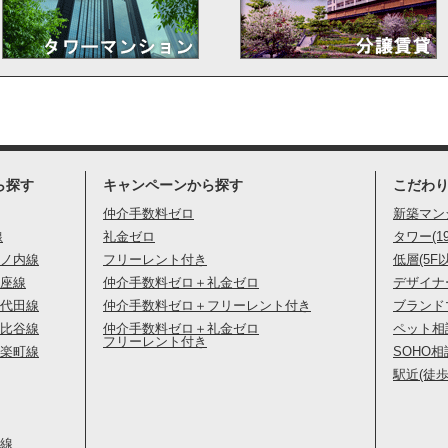
ら探す
キャンペーンから探す
こだわ
仲介手数料ゼロ
新築マン
線
礼金ゼロ
タワー(1
ノ内線
フリーレント付き
低層(5F
座線
仲介手数料ゼロ＋礼金ゼロ
デザイナ
代田線
仲介手数料ゼロ＋フリーレント付き
ブランド
比谷線
仲介手数料ゼロ＋礼金ゼロ
ペット相
フリーレント付き
楽町線
SOHO相
駅近(徒歩
線