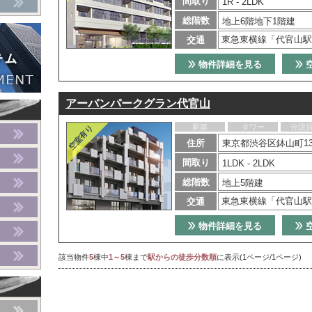
間取り
1R - 2LDK
総階数
地上6階地下1階建
東急東横線「代官山駅
交通
物件詳細を見る
アーバンパークグラン代官山
新築
タワー
分譲
住所
東京都渋谷区鉢山町13-
間取り
1LDK - 2LDK
総階数
地上5階建
東急東横線「代官山駅
交通
物件詳細を見る
該当物件
5
棟中
1～5
棟まで
駅からの徒歩分数順
に表示(1ページ/1ページ)