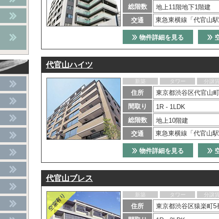
総階数
地上11階地下1階建
東急東横線「代官山駅
交通
物件詳細を見る
代官山ハイツ
新築
タワー
分譲
住所
東京都渋谷区代官山町
間取り
1R - 1LDK
総階数
地上10階建
東急東横線「代官山駅
交通
物件詳細を見る
代官山ブレス
新築
タワー
分譲
住所
東京都渋谷区猿楽町5番