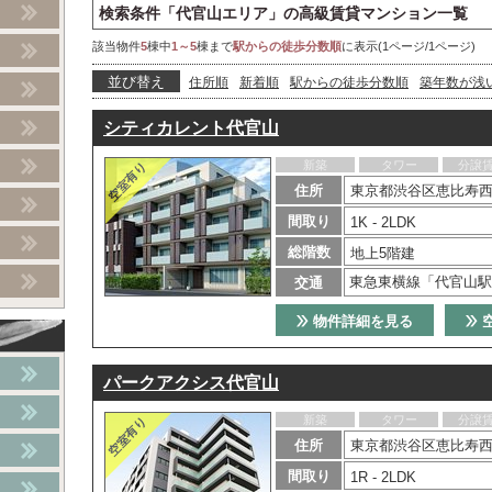
検索条件「代官山エリア」の高級賃貸マンション一覧
該当物件
5
棟中
1～5
棟まで
駅からの徒歩分数順
に表示(1ページ/1ページ)
並び替え
住所順
新着順
駅からの徒歩分数順
築年数が浅
シティカレント代官山
新築
タワー
分譲
住所
東京都渋谷区恵比寿西1
間取り
1K - 2LDK
総階数
地上5階建
東急東横線「代官山駅
交通
物件詳細を見る
パークアクシス代官山
新築
タワー
分譲
住所
東京都渋谷区恵比寿西2
間取り
1R - 2LDK