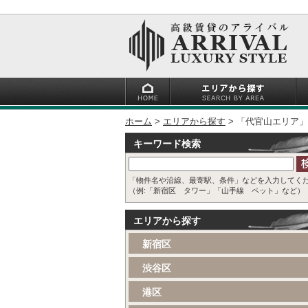
ホーム
エリアから探す
「代官山エリア」
キーワード検索
「物件名や沿線、最寄駅、条件」などを入力してく
（例:「新宿区 タワー」「山手線 ペット」など）
エリアから探す
新宿区
渋谷区
港区