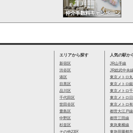
エリアから探す
人気の駅か
新宿区
JR山手線
渋谷区
JR総武中央
港区
東京メトロ丸
目黒区
東京メトロ銀
品川区
東京メトロ千
千代田区
東京メトロ日
世田谷区
東京メトロ有
豊島区
都営大江戸線
中野区
都営三田線
杉並区
東急東横線
その他23区
東急田園都市