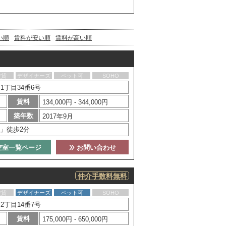
い順
賃料が安い順
賃料が高い順
賃貸
デザイナーズ
ペット可
SOHO
丁目34番6号
賃料
134,000円 - 344,000円
築年数
2017年9月
」徒歩2分
空室一覧ページ
お問い合わせ
仲介手数料無料
賃貸
デザイナーズ
ペット可
SOHO
丁目14番7号
賃料
175,000円 - 650,000円