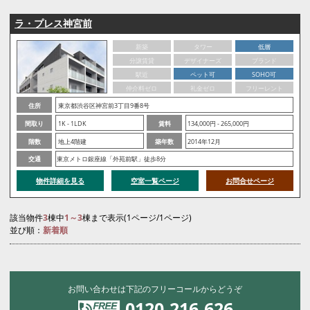
ラ・プレス神宮前
新築
タワー
低層
分譲賃貸
デザイナーズ
ブランド
駅近
ペット可
SOHO可
仲介料ゼロ
礼金ゼロ
フリーレント
住所
東京都渋谷区神宮前3丁目9番8号
間取り
1K - 1LDK
賃料
134,000円 - 265,000円
階数
地上4階建
築年数
2014年12月
交通
東京メトロ銀座線「外苑前駅」徒歩8分
物件詳細を見る
空室一覧ページ
お問合せページ
該当物件
3
棟中
1～3
棟まで表示(1ページ/1ページ)
並び順：
新着順
お問い合わせは下記のフリーコールからどうぞ
0120-216-626