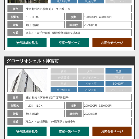
仲介料ゼロ
礼金ゼロ
フリーレント
住所
東京都渋谷区神宮前3丁目15番19号
間取り
1R - 2LDK
賃料
190,000円 - 400,000円
階数
地上3階建
築年数
2024年1月
交通
東京メトロ千代田線｢明治神宮前駅｣徒歩8分
物件詳細を見る
空室一覧ページ
お問合せページ
グローリオシェルト神宮前
新築
タワー
低層
分譲賃貸
デザイナーズ
ブランド
駅近
ペット可
SOHO可
仲介料ゼロ
礼金ゼロ
フリーレント
住所
東京都渋谷区神宮前3丁目7番13号
間取り
1LDK - 1LDK
賃料
200,000円 - 320,000円
階数
地上4階建
築年数
2022年3月
交通
東京メトロ銀座線 「外苑前駅」徒歩6分
物件詳細を見る
空室一覧ページ
お問合せページ