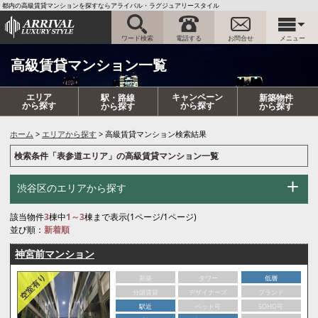
都内の高級賃貸マンションを探すならアライバル・ラグジュアリースタイル
ワード検索
電話する
お問合せ
メニュー
高級賃貸マンション一覧
エリア
キャンペーン
駅・路線
新築物件
から探す
から探す
から探す
から探す
ホーム
エリアから探す
高級賃貸マンション検索結果
検索条件「表参道エリア」の高級賃貸マンション一覧
渋谷区のエリアから探す
該当物件
3
棟中
1～3
棟まで表示(1ページ/1ページ)
並び順：
新着順
神宮前マンション
新築
タワー
低層
分譲賃貸
デザイナーズ
ブランド
駅近
ペット可
SOHO可