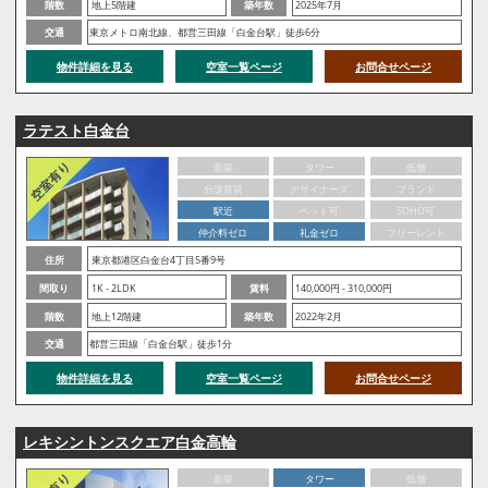
階数
地上5階建
築年数
2025年7月
交通
東京メトロ南北線、都営三田線「白金台駅」徒歩6分
物件詳細を見る
空室一覧ページ
お問合せページ
ラテスト白金台
新築
タワー
低層
分譲賃貸
デザイナーズ
ブランド
駅近
ペット可
SOHO可
仲介料ゼロ
礼金ゼロ
フリーレント
住所
東京都港区白金台4丁目5番9号
間取り
1K - 2LDK
賃料
140,000円 - 310,000円
階数
地上12階建
築年数
2022年2月
交通
都営三田線「白金台駅」徒歩1分
物件詳細を見る
空室一覧ページ
お問合せページ
レキシントンスクエア白金高輪
新築
タワー
低層