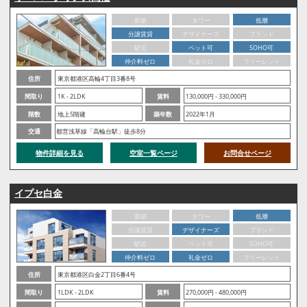
新築
タワー
低層
分譲賃貸
デザイナーズ
ブランド
駅近
ペット可
SOHO可
仲介料ゼロ
礼金ゼロ
フリーレント
住所
東京都港区高輪4丁目3番8号
間取り
1K - 2LDK
賃料
130,000円 - 330,000円
階数
地上5階建
築年数
2022年1月
交通
都営浅草線「高輪台駅」徒歩8分
物件詳細を見る
空室一覧ページ
お問合せページ
イプセ白金
新築
タワー
低層
分譲賃貸
デザイナーズ
ブランド
駅近
ペット可
SOHO可
仲介料ゼロ
礼金ゼロ
フリーレント
住所
東京都港区白金2丁目6番4号
間取り
1LDK - 2LDK
賃料
270,000円 - 480,000円