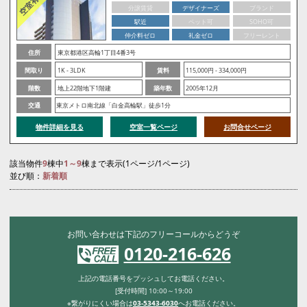
分譲賃貸
デザイナーズ
ブランド
駅近
ペット可
SOHO可
仲介料ゼロ
礼金ゼロ
フリーレント
住所
東京都港区高輪1丁目4番3号
間取り
1K - 3LDK
賃料
115,000円 - 334,000円
階数
地上22階地下1階建
築年数
2005年12月
交通
東京メトロ南北線「白金高輪駅」徒歩1分
物件詳細を見る
空室一覧ページ
お問合せページ
該当物件
9
棟中
1～9
棟まで表示(1ページ/1ページ)
並び順：
新着順
お問い合わせは下記のフリーコールからどうぞ
0120-216-626
上記の電話番号をプッシュしてお電話ください。
[受付時間] 10:00～19:00
※繋がりにくい場合は
03-5343-6030
へお電話ください。