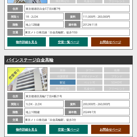
仲介料ゼロ
礼金ゼロ
フリーレント
住所
東京都港区白金5丁目4番7号
間取り
1R - 2LDK
賃料
111,000円 - 283,000円
階数
地上12階建
築年数
2012年11月
交通
東京メトロ南北線「白金高輪駅」徒歩10分
物件詳細を見る
空室一覧ページ
お問合せページ
パインステージ白金高輪
新築
タワー
低層
分譲賃貸
デザイナーズ
ブランド
駅近
ペット可
SOHO可
仲介料ゼロ
礼金ゼロ
フリーレント
住所
東京都港区高輪1丁目4番21号
間取り
1LDK - 2LDK
賃料
200,000円 - 260,000円
階数
地上10階建
築年数
2024年7月
交通
東京メトロ南北線「白金高輪駅」徒歩3分
物件詳細を見る
空室一覧ページ
お問合せページ