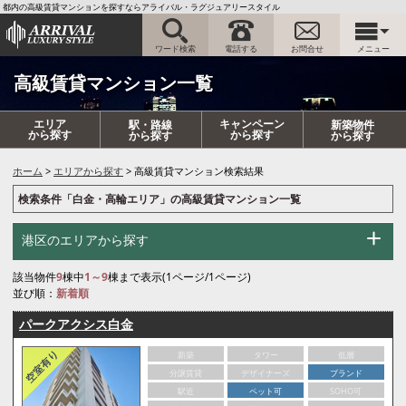
都内の高級賃貸マンションを探すならアライバル・ラグジュアリースタイル
ワード検索
電話する
お問合せ
メニュー
高級賃貸マンション一覧
エリア
キャンペーン
駅・路線
新築物件
から探す
から探す
から探す
から探す
ホーム
エリアから探す
高級賃貸マンション検索結果
検索条件「白金・高輪エリア」の高級賃貸マンション一覧
港区のエリアから探す
該当物件
9
棟中
1～9
棟まで表示(1ページ/1ページ)
並び順：
新着順
パークアクシス白金
新築
タワー
低層
分譲賃貸
デザイナーズ
ブランド
駅近
ペット可
SOHO可