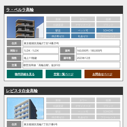
ラ・ペルラ高輪
新築
タワー
低層
分譲賃貸
デザイナーズ
ブランド
駅近
ペット可
SOHO可
仲介料ゼロ
礼金ゼロ
フリーレント
住所
東京都港区高輪3丁目14番29号
間取り
1LDK - 1LDK
賃料
160,000円 - 180,000円
階数
地上11階建
築年数
2023年12月
交通
都営浅草線「高輪台駅」徒歩5分
物件詳細を見る
空室一覧ページ
お問合せページ
レビスタ白金高輪
新築
タワー
低層
分譲賃貸
デザイナーズ
ブランド
駅近
ペット可
SOHO可
仲介料ゼロ
礼金ゼロ
フリーレント
住所
東京都港区高輪1丁目21番6号