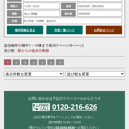
間取り
1LDK - 3LDK
賃料
208,000円 - 280,000円
階数
地上10階建
築年数
2000年8月
交通
JR山手線「目黒駅」徒歩3分
物件詳細を見る
空室一覧ページ
お問合せページ
該当物件
53
棟中
1～10
棟まで表示(1ページ/6ページ)
並び順：
駅からの徒歩分数順
1
2
3
4
5
6
>>
お問い合わせは下記のフリーコールからどうぞ
0120-216-626
上記の電話番号をプッシュしてお電話ください。
[受付時間] 10:00～19:00
※繋がりにくい場合は
03-5343-6030
へお電話ください。