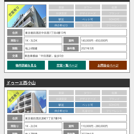
新築
タワー
低層
分譲賃貸
デザイナーズ
ブランド
駅近
ペット可
SOHO可
仲介料ゼロ
礼金ゼロ
フリーレント
住所
東京都目黒区中目黒1丁目4番13号
間取り
1K - 3LDK
賃料
140,000円 - 450,000円
階数
地上6階建
築年数
2021年3月
交通
東急東横線「中目黒駅」徒歩5分
物件詳細を見る
空室一覧ページ
お問合せページ
ドゥーエ西小山
新築
タワー
低層
分譲賃貸
デザイナーズ
ブランド
駅近
ペット可
SOHO可
仲介料ゼロ
礼金ゼロ
フリーレント
住所
東京都目黒区原町1丁目7番9号
間取り
1K - 2LDK
賃料
110,000円 - 280,000円
階数
地上7階建
築年数
2022年6月