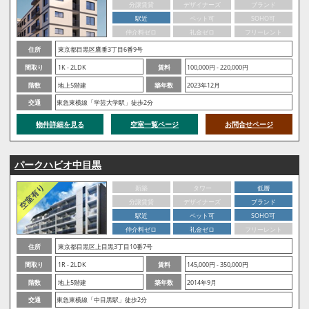
分譲賃貸
デザイナーズ
ブランド
駅近
ペット可
SOHO可
仲介料ゼロ
礼金ゼロ
フリーレント
住所
東京都目黒区鷹番3丁目6番9号
間取り
1K - 2LDK
賃料
100,000円 - 220,000円
階数
地上5階建
築年数
2023年12月
交通
東急東横線「学芸大学駅」徒歩2分
物件詳細を見る
空室一覧ページ
お問合せページ
パークハビオ中目黒
新築
タワー
低層
分譲賃貸
デザイナーズ
ブランド
駅近
ペット可
SOHO可
仲介料ゼロ
礼金ゼロ
フリーレント
住所
東京都目黒区上目黒3丁目10番7号
間取り
1R - 2LDK
賃料
145,000円 - 350,000円
階数
地上5階建
築年数
2014年9月
交通
東急東横線「中目黒駅」徒歩2分