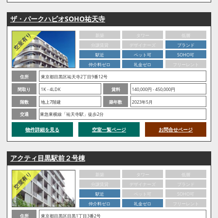
ザ・パークハビオSOHO祐天寺
新築
タワー
低層
分譲賃貸
デザイナーズ
ブランド
駅近
ペット可
SOHO可
仲介料ゼロ
礼金ゼロ
フリーレント
住所
東京都目黒区祐天寺2丁目9番12号
間取り
1K - 4LDK
賃料
140,000円 - 450,000円
階数
地上7階建
築年数
2023年5月
交通
東急東横線「祐天寺駅」徒歩2分
物件詳細を見る
空室一覧ページ
お問合せページ
アクティ目黒駅前２号棟
新築
タワー
低層
分譲賃貸
デザイナーズ
ブランド
駅近
ペット可
SOHO可
仲介料ゼロ
礼金ゼロ
フリーレント
住所
東京都目黒区目黒1丁目3番2号