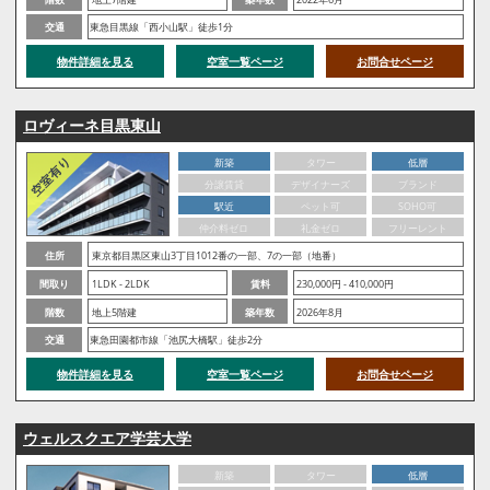
交通
東急目黒線「西小山駅」徒歩1分
物件詳細を見る
空室一覧ページ
お問合せページ
ロヴィーネ目黒東山
新築
タワー
低層
分譲賃貸
デザイナーズ
ブランド
駅近
ペット可
SOHO可
仲介料ゼロ
礼金ゼロ
フリーレント
住所
東京都目黒区東山3丁目1012番の一部、7の一部（地番）
間取り
1LDK - 2LDK
賃料
230,000円 - 410,000円
階数
地上5階建
築年数
2026年8月
交通
東急田園都市線「池尻大橋駅」徒歩2分
物件詳細を見る
空室一覧ページ
お問合せページ
ウェルスクエア学芸大学
新築
タワー
低層