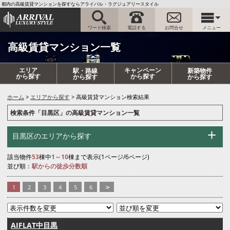
都内の高級賃貸マンションを探すならアライバル・ラグジュアリースタイル
ワード検索
電話する
お問合せ
メニュー
高級賃貸マンション一覧
エリア
キャンペーン
駅・路線
新築物件
から探す
から探す
から探す
から探す
ホーム
エリアから探す
高級賃貸マンション検索結果
検索条件「目黒区」の高級賃貸マンション一覧
目黒区のエリアから探す
該当物件
53
棟中
1～10
棟まで表示(1ページ/6ページ)
並び順：
駅からの徒歩分数順
1
2
3
4
5
6
>>
AIFLAT中目黒