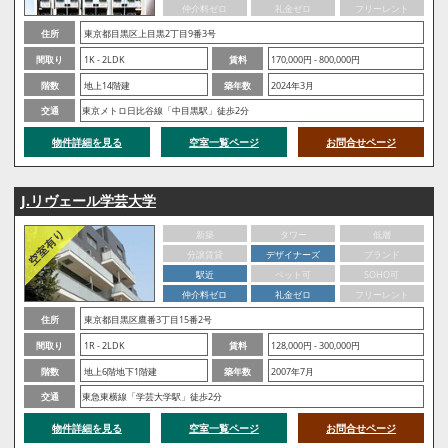
仲介料ゼロ
礼金ゼロ
フリーレント
住所
東京都目黒区上目黒2丁目9番3号
間取り
1K - 2LDK
賃料
170,000円 - 800,000円
階数
地上14階建
築年数
2024年3月
交通
東京メトロ日比谷線「中目黒駅」徒歩2分
物件詳細を見る
空室一覧ページ
お問合せページ
J.リヴェール学芸大学
新築
タワー
低層
分譲賃貸
デザイナーズ
ブランド
駅近
ペット可
SOHO可
仲介料ゼロ
礼金ゼロ
フリーレント
住所
東京都目黒区鷹番3丁目15番2号
間取り
1R - 2LDK
賃料
128,000円 - 300,000円
階数
地上6階地下1階建
築年数
2007年7月
交通
東急東横線「学芸大学駅」徒歩2分
物件詳細を見る
空室一覧ページ
お問合せページ