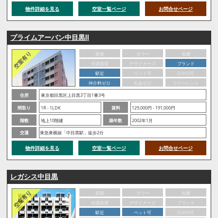
物件詳細を見る
空室一覧ページ
お問合せページ
プライムアーバン中目黒Ⅱ
新築
タワー
低層
分譲賃貸
デザイナーズ
ブランド
駅近
ペット可
SOHO可
仲介料ゼロ
礼金ゼロ
フリーレント
住所
東京都目黒区上目黒3丁目1番3号
間取り
1R - 1LDK
賃料
129,000円 - 191,000円
階数
地上10階建
築年数
2002年1月
交通
東急東横線「中目黒駅」徒歩2分
物件詳細を見る
空室一覧ページ
お問合せページ
レガシス中目黒
新築
タワー
低層
分譲賃貸
デザイナーズ
ブランド
駅近
ペット可
SOHO可