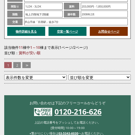
間取り
1LDK - 3LDK
賃料
203,000円 - 1,850,000円
階数
地上25階地下2階建
築年数
2008年2月
交通
JR山手線「目黒駅」徒歩7分
物件詳細を見る
空室一覧ページ
お問合せページ
該当物件
11
棟中
1～10
棟まで表示(1ページ/2ページ)
並び順：
賃料が安い順
1
2
>>
お問い合わせは下記のフリーコールからどうぞ
0120-216-626
上記の電話番号をプッシュしてお電話ください。
[受付時間] 10:00～19:00
※繋がりにくい場合は
03-5343-6030
へお電話ください。