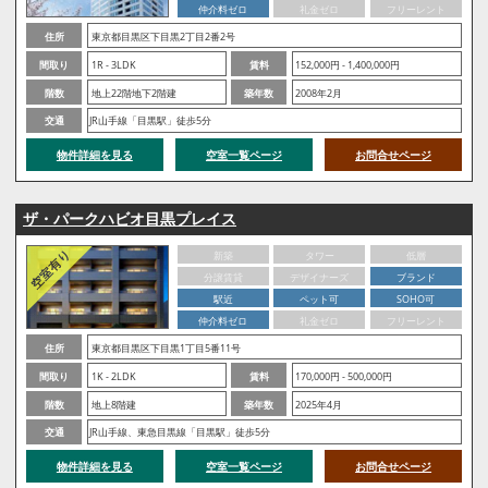
仲介料ゼロ
礼金ゼロ
フリーレント
住所
東京都目黒区下目黒2丁目2番2号
間取り
1R - 3LDK
賃料
152,000円 - 1,400,000円
階数
地上22階地下2階建
築年数
2008年2月
交通
JR山手線「目黒駅」徒歩5分
物件詳細を見る
空室一覧ページ
お問合せページ
ザ・パークハビオ目黒プレイス
新築
タワー
低層
分譲賃貸
デザイナーズ
ブランド
駅近
ペット可
SOHO可
仲介料ゼロ
礼金ゼロ
フリーレント
住所
東京都目黒区下目黒1丁目5番11号
間取り
1K - 2LDK
賃料
170,000円 - 500,000円
階数
地上8階建
築年数
2025年4月
交通
JR山手線、東急目黒線「目黒駅」徒歩5分
物件詳細を見る
空室一覧ページ
お問合せページ