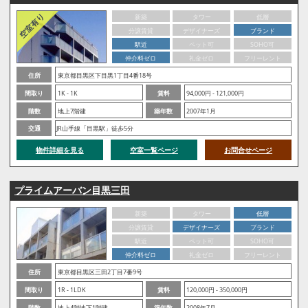
新築
タワー
低層
分譲賃貸
デザイナーズ
ブランド
駅近
ペット可
SOHO可
仲介料ゼロ
礼金ゼロ
フリーレント
住所
東京都目黒区下目黒1丁目4番18号
間取り
1K - 1K
賃料
94,000円 - 121,000円
階数
地上7階建
築年数
2007年1月
交通
JR山手線「目黒駅」徒歩5分
物件詳細を見る
空室一覧ページ
お問合せページ
プライムアーバン目黒三田
新築
タワー
低層
分譲賃貸
デザイナーズ
ブランド
駅近
ペット可
SOHO可
仲介料ゼロ
礼金ゼロ
フリーレント
住所
東京都目黒区三田2丁目7番9号
間取り
1R - 1LDK
賃料
120,000円 - 350,000円
階数
地上4階地下1階建
築年数
2008年7月