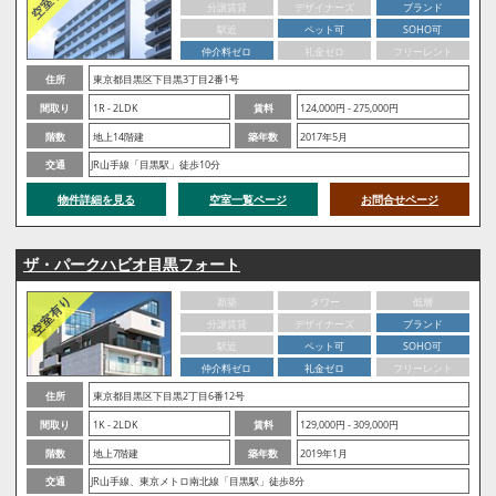
分譲賃貸
デザイナーズ
ブランド
駅近
ペット可
SOHO可
仲介料ゼロ
礼金ゼロ
フリーレント
住所
東京都目黒区下目黒3丁目2番1号
間取り
1R - 2LDK
賃料
124,000円 - 275,000円
階数
地上14階建
築年数
2017年5月
交通
JR山手線「目黒駅」徒歩10分
物件詳細を見る
空室一覧ページ
お問合せページ
ザ・パークハビオ目黒フォート
新築
タワー
低層
分譲賃貸
デザイナーズ
ブランド
駅近
ペット可
SOHO可
仲介料ゼロ
礼金ゼロ
フリーレント
住所
東京都目黒区下目黒2丁目6番12号
間取り
1K - 2LDK
賃料
129,000円 - 309,000円
階数
地上7階建
築年数
2019年1月
交通
JR山手線、東京メトロ南北線「目黒駅」徒歩8分