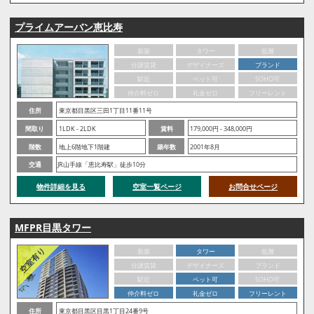
プライムアーバン恵比寿
新築
タワー
低層
分譲賃貸
デザイナーズ
ブランド
駅近
ペット可
SOHO可
仲介料ゼロ
礼金ゼロ
フリーレント
住所
東京都目黒区三田1丁目11番11号
間取り
1LDK - 2LDK
賃料
179,000円 - 348,000円
階数
地上6階地下1階建
築年数
2001年8月
交通
JR山手線「恵比寿駅」徒歩10分
物件詳細を見る
空室一覧ページ
お問合せページ
MFPR目黒タワー
新築
タワー
低層
分譲賃貸
デザイナーズ
ブランド
駅近
ペット可
SOHO可
仲介料ゼロ
礼金ゼロ
フリーレント
住所
東京都目黒区目黒1丁目24番9号