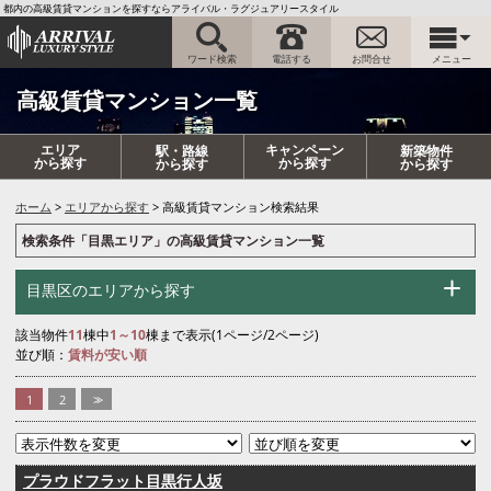
都内の高級賃貸マンションを探すならアライバル・ラグジュアリースタイル
ワード検索
電話する
お問合せ
メニュー
高級賃貸マンション一覧
エリア
キャンペーン
駅・路線
新築物件
から探す
から探す
から探す
から探す
ホーム
エリアから探す
高級賃貸マンション検索結果
検索条件「目黒エリア」の高級賃貸マンション一覧
目黒区のエリアから探す
該当物件
11
棟中
1～10
棟まで表示(1ページ/2ページ)
並び順：
賃料が安い順
1
2
>>
プラウドフラット目黒行人坂