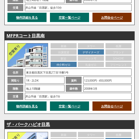
交通
JR山手線「目黒駅」徒歩10分
物件詳細を見る
空室一覧ページ
お問合せページ
MFPRコート目黒南
新築
タワー
低層
分譲賃貸
デザイナーズ
ブランド
駅近
ペット可
SOHO可
仲介料ゼロ
礼金ゼロ
フリーレント
住所
東京都目黒区下目黒2丁目18番5号
間取り
1R - 2LDK
賃料
123,000円 - 450,000円
階数
地上10階建
築年数
2008年3月
交通
JR山手線「目黒駅」徒歩7分
物件詳細を見る
空室一覧ページ
お問合せページ
ザ・パークハビオ目黒
新築
タワー
低層