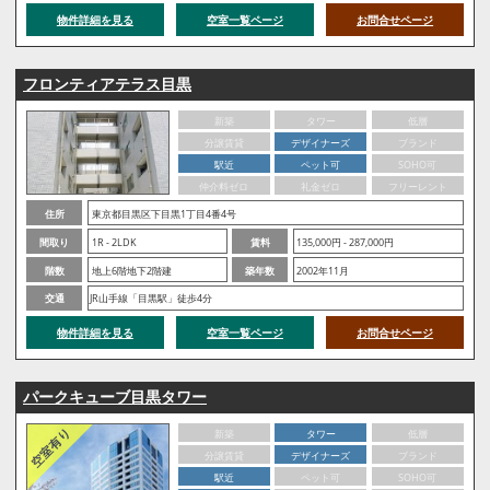
物件詳細を見る
空室一覧ページ
お問合せページ
フロンティアテラス目黒
新築
タワー
低層
分譲賃貸
デザイナーズ
ブランド
駅近
ペット可
SOHO可
仲介料ゼロ
礼金ゼロ
フリーレント
住所
東京都目黒区下目黒1丁目4番4号
間取り
1R - 2LDK
賃料
135,000円 - 287,000円
階数
地上6階地下2階建
築年数
2002年11月
交通
JR山手線「目黒駅」徒歩4分
物件詳細を見る
空室一覧ページ
お問合せページ
パークキューブ目黒タワー
新築
タワー
低層
分譲賃貸
デザイナーズ
ブランド
駅近
ペット可
SOHO可