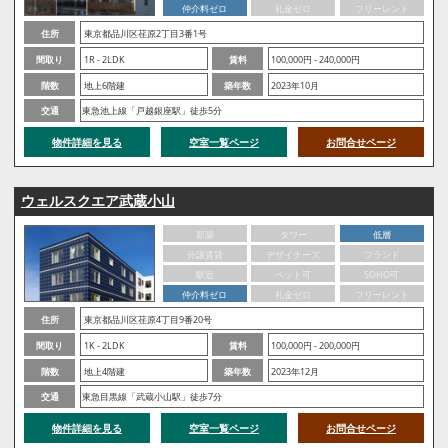
仲介料ゼロ
礼金ゼロ
フリーレント
住所
東京都品川区荏原2丁目3番1号
間取り
1R - 2LDK
賃料
100,000円 - 240,000円
階数
地上6階建
築年数
2023年10月
交通
東急池上線「戸越銀座駅」徒歩5分
物件詳細を見る
空室一覧ページ
お問合せページ
ウェルスクエア武蔵小山
新築
タワー
低層
分譲賃貸
デザイナーズ
ブランド
駅近
ペット可
SOHO可
仲介料ゼロ
礼金ゼロ
フリーレント
住所
東京都品川区荏原4丁目9番20号
間取り
1K - 2LDK
賃料
100,000円 - 200,000円
階数
地上4階建
築年数
2023年12月
交通
東急目黒線「武蔵小山駅」徒歩7分
物件詳細を見る
空室一覧ページ
お問合せページ