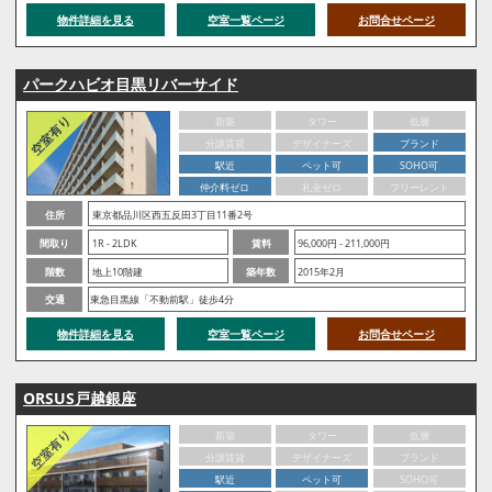
物件詳細を見る
空室一覧ページ
お問合せページ
パークハビオ目黒リバーサイド
新築
タワー
低層
分譲賃貸
デザイナーズ
ブランド
駅近
ペット可
SOHO可
仲介料ゼロ
礼金ゼロ
フリーレント
住所
東京都品川区西五反田3丁目11番2号
間取り
1R - 2LDK
賃料
96,000円 - 211,000円
階数
地上10階建
築年数
2015年2月
交通
東急目黒線「不動前駅」徒歩4分
物件詳細を見る
空室一覧ページ
お問合せページ
ORSUS戸越銀座
新築
タワー
低層
分譲賃貸
デザイナーズ
ブランド
駅近
ペット可
SOHO可