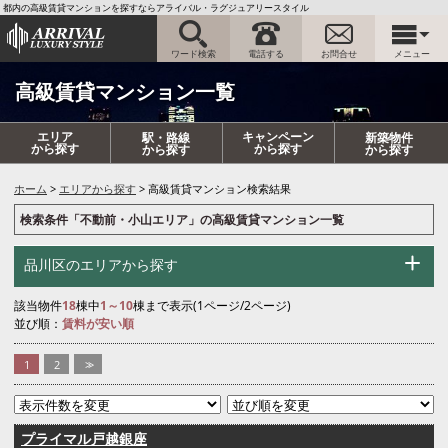
都内の高級賃貸マンションを探すならアライバル・ラグジュアリースタイル
ワード検索
電話する
お問合せ
メニュー
高級賃貸マンション一覧
エリア
キャンペーン
駅・路線
新築物件
から探す
から探す
から探す
から探す
ホーム
エリアから探す
高級賃貸マンション検索結果
検索条件「不動前・小山エリア」の高級賃貸マンション一覧
品川区のエリアから探す
該当物件
18
棟中
1～10
棟まで表示(1ページ/2ページ)
並び順：
賃料が安い順
1
2
>>
プライマル戸越銀座