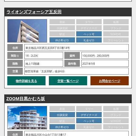
ライオンズフォーシア五反田
新築
タワー
低層
分譲賃貸
デザイナーズ
ブランド
駅近
ペット可
SOHO可
仲介料ゼロ
礼金ゼロ
フリーレント
住所
東京都品川区西五反田8丁目3番14号
間取り
1R - 2LDK
賃料
100,000円 - 280,000円
階数
地上15階建
築年数
2021年9月
交通
都営浅草線「五反田駅」徒歩6分
物件詳細を見る
空室一覧ページ
お問合せページ
ZOOM目黒かむろ坂
新築
タワー
低層
分譲賃貸
デザイナーズ
ブランド
駅近
ペット可
SOHO可
仲介料ゼロ
礼金ゼロ
フリーレント
住所
東京都品川区小山台1丁目13番17