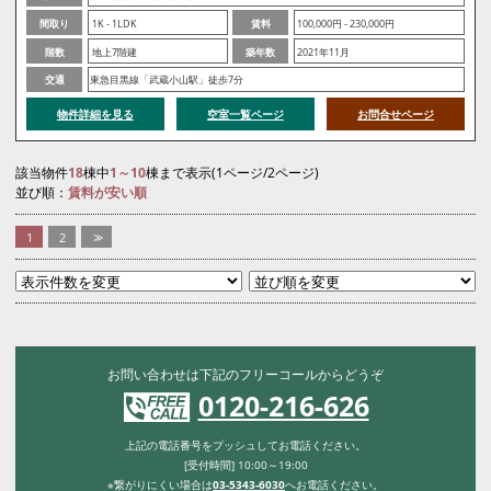
間取り
1K - 1LDK
賃料
100,000円 - 230,000円
階数
地上7階建
築年数
2021年11月
交通
東急目黒線「武蔵小山駅」徒歩7分
物件詳細を見る
空室一覧ページ
お問合せページ
該当物件
18
棟中
1～10
棟まで表示(1ページ/2ページ)
並び順：
賃料が安い順
1
2
>>
お問い合わせは下記のフリーコールからどうぞ
0120-216-626
上記の電話番号をプッシュしてお電話ください。
[受付時間] 10:00～19:00
※繋がりにくい場合は
03-5343-6030
へお電話ください。