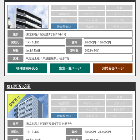
新築
タワー
低層
分譲賃貸
デザイナーズ
ブランド
駅近
ペット可
SOHO可
仲介料ゼロ
礼金ゼロ
フリーレント
住所
東京都品川区荏原1丁目17番4号
間取り
1K - 1LDK
賃料
88,000円 - 190,000円
階数
地上14階建
築年数
2022年10月
交通
東急池上線「戸越銀座駅」徒歩7分
物件詳細を見る
空室一覧ページ
お問合せページ
SIL西五反田
新築
タワー
低層
分譲賃貸
デザイナーズ
ブランド
駅近
ペット可
SOHO可
仲介料ゼロ
礼金ゼロ
フリーレント
住所
東京都品川区西五反田6丁目14番7号
間取り
1R - 1LDK
賃料
88,000円 - 213,000円
階数
地上15階建
築年数
2017年1月