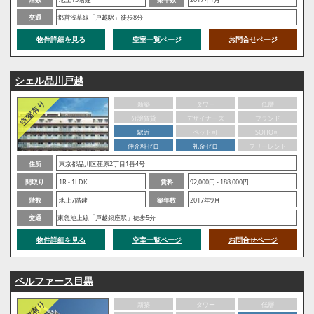
交通
都営浅草線「戸越駅」徒歩8分
物件詳細を見る
空室一覧ページ
お問合せページ
シェル品川戸越
新築
タワー
低層
分譲賃貸
デザイナーズ
ブランド
駅近
ペット可
SOHO可
仲介料ゼロ
礼金ゼロ
フリーレント
住所
東京都品川区荏原2丁目1番4号
間取り
1R - 1LDK
賃料
92,000円 - 188,000円
階数
地上7階建
築年数
2017年9月
交通
東急池上線「戸越銀座駅」徒歩5分
物件詳細を見る
空室一覧ページ
お問合せページ
ベルファース目黒
新築
タワー
低層