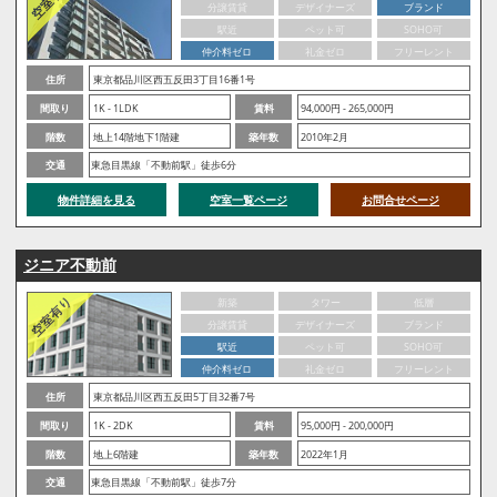
分譲賃貸
デザイナーズ
ブランド
駅近
ペット可
SOHO可
仲介料ゼロ
礼金ゼロ
フリーレント
住所
東京都品川区西五反田3丁目16番1号
間取り
1K - 1LDK
賃料
94,000円 - 265,000円
階数
地上14階地下1階建
築年数
2010年2月
交通
東急目黒線「不動前駅」徒歩6分
物件詳細を見る
空室一覧ページ
お問合せページ
ジニア不動前
新築
タワー
低層
分譲賃貸
デザイナーズ
ブランド
駅近
ペット可
SOHO可
仲介料ゼロ
礼金ゼロ
フリーレント
住所
東京都品川区西五反田5丁目32番7号
間取り
1K - 2DK
賃料
95,000円 - 200,000円
階数
地上6階建
築年数
2022年1月
交通
東急目黒線「不動前駅」徒歩7分