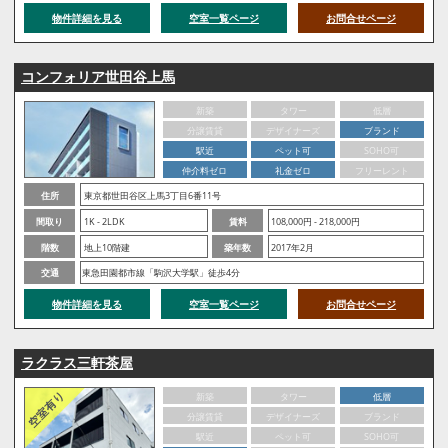
物件詳細を見る
空室一覧ページ
お問合せページ
コンフォリア世田谷上馬
新築
タワー
低層
分譲賃貸
デザイナーズ
ブランド
駅近
ペット可
SOHO可
仲介料ゼロ
礼金ゼロ
フリーレント
住所
東京都世田谷区上馬3丁目6番11号
間取り
1K - 2LDK
賃料
108,000円 - 218,000円
階数
地上10階建
築年数
2017年2月
交通
東急田園都市線「駒沢大学駅」徒歩4分
物件詳細を見る
空室一覧ページ
お問合せページ
ラクラス三軒茶屋
新築
タワー
低層
分譲賃貸
デザイナーズ
ブランド
駅近
ペット可
SOHO可