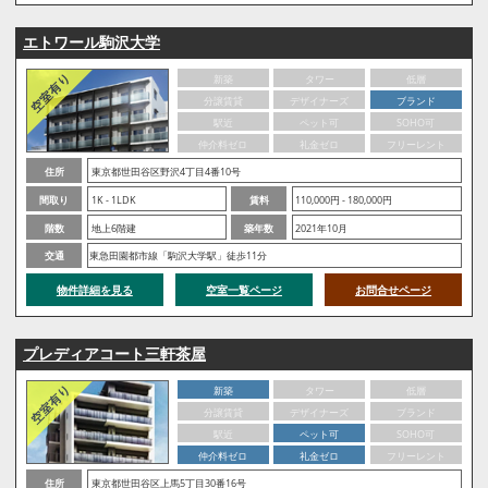
エトワール駒沢大学
新築
タワー
低層
分譲賃貸
デザイナーズ
ブランド
駅近
ペット可
SOHO可
仲介料ゼロ
礼金ゼロ
フリーレント
住所
東京都世田谷区野沢4丁目4番10号
間取り
1K - 1LDK
賃料
110,000円 - 180,000円
階数
地上6階建
築年数
2021年10月
交通
東急田園都市線「駒沢大学駅」徒歩11分
物件詳細を見る
空室一覧ページ
お問合せページ
プレディアコート三軒茶屋
新築
タワー
低層
分譲賃貸
デザイナーズ
ブランド
駅近
ペット可
SOHO可
仲介料ゼロ
礼金ゼロ
フリーレント
住所
東京都世田谷区上馬5丁目30番16号