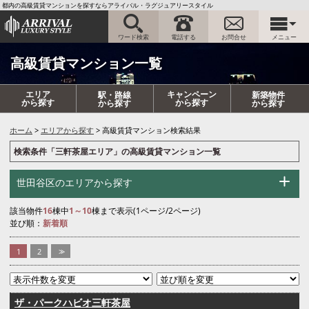
都内の高級賃貸マンションを探すならアライバル・ラグジュアリースタイル
ワード検索
電話する
お問合せ
メニュー
高級賃貸マンション一覧
エリア
キャンペーン
駅・路線
新築物件
から探す
から探す
から探す
から探す
ホーム
エリアから探す
高級賃貸マンション検索結果
検索条件「三軒茶屋エリア」の高級賃貸マンション一覧
世田谷区のエリアから探す
該当物件
16
棟中
1～10
棟まで表示(1ページ/2ページ)
並び順：
新着順
1
2
>>
ザ・パークハビオ三軒茶屋