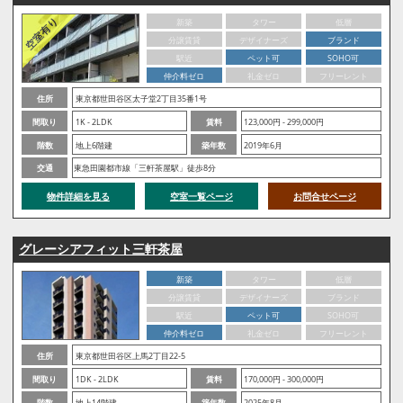
新築
タワー
低層
分譲賃貸
デザイナーズ
ブランド
駅近
ペット可
SOHO可
仲介料ゼロ
礼金ゼロ
フリーレント
住所
東京都世田谷区太子堂2丁目35番1号
間取り
1K - 2LDK
賃料
123,000円 - 299,000円
階数
地上6階建
築年数
2019年6月
交通
東急田園都市線「三軒茶屋駅」徒歩8分
物件詳細を見る
空室一覧ページ
お問合せページ
グレーシアフィット三軒茶屋
新築
タワー
低層
分譲賃貸
デザイナーズ
ブランド
駅近
ペット可
SOHO可
仲介料ゼロ
礼金ゼロ
フリーレント
住所
東京都世田谷区上馬2丁目22-5
間取り
1DK - 2LDK
賃料
170,000円 - 300,000円
階数
地上14階建
築年数
2025年8月