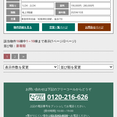
間取り
1LDK - 2LDK
賃料
190,000円 - 280,000円
階数
地上9階建
築年数
2025年10月
交通
東急世田谷線「松陰神社前駅」徒歩7分
物件詳細を見る
空室一覧ページ
お問合せページ
該当物件
16
棟中
1～10
棟まで表示(1ページ/2ページ)
並び順：
新着順
1
2
>>
お問い合わせは下記のフリーコールからどうぞ
0120-216-626
上記の電話番号をプッシュしてお電話ください。
[受付時間] 10:00～19:00
※繋がりにくい場合は
03-5343-6030
へお電話ください。