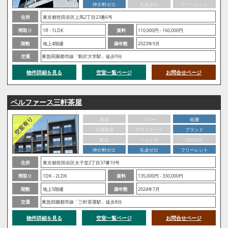
仲介料ゼロ
礼金ゼロ
フリーレント
住所
東京都世田谷区上馬2丁目23番6号
間取り
1R - 1LDK
賃料
110,000円 - 160,000円
階数
地上4階建
築年数
2023年9月
交通
東急田園都市線「駒沢大学駅」徒歩9分
物件詳細を見る
空室一覧ページ
お問合せページ
ベルファース三軒茶屋
新築
タワー
低層
分譲賃貸
デザイナーズ
ブランド
駅近
ペット可
SOHO可
仲介料ゼロ
礼金ゼロ
フリーレント
住所
東京都世田谷区太子堂2丁目37番10号
間取り
1DK - 2LDK
賃料
135,000円 - 330,000円
階数
地上5階建
築年数
2024年7月
交通
東急田園都市線「三軒茶屋駅」徒歩8分
物件詳細を見る
空室一覧ページ
お問合せページ