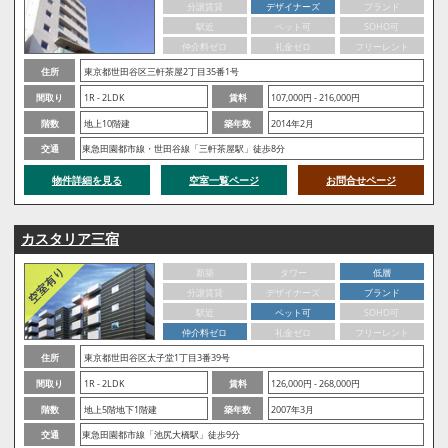
分譲賃貸
デザイナーズ
ブランド
駅近
ペット可
SOHO可
仲介料ゼロ
礼金ゼロ
フリーレント
住所
東京都世田谷区三軒茶屋2丁目35番1号
間取り
1R - 2LDK
賃料
107,000円 - 216,000円
階数
地上10階建
築年数
2014年2月
交通
東急田園都市線・世田谷線「三軒茶屋駅」徒歩8分
物件詳細を見る
空室一覧ページ
お問合せページ
カスタリア三宿
新築
タワー
低層
分譲賃貸
デザイナーズ
ブランド
駅近
ペット可
SOHO可
仲介料ゼロ
礼金ゼロ
フリーレント
住所
東京都世田谷区太子堂1丁目3番39号
間取り
1R - 2LDK
賃料
126,000円 - 268,000円
階数
地上5階地下1階建
築年数
2007年3月
交通
東急田園都市線「池尻大橋駅」徒歩9分