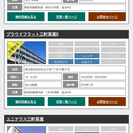
交通
東急田園都市線「駒沢大学駅」徒歩8分
物件詳細を見る
空室一覧ページ
お問合せページ
プラウドフラット三軒茶屋Ⅱ
新築
タワー
低層
分譲賃貸
デザイナーズ
ブランド
駅近
ペット可
SOHO可
仲介料ゼロ
礼金ゼロ
フリーレント
住所
東京都世田谷区太子堂1丁目15番31号
間取り
1K - 2LDK
賃料
150,000円 - 300,000円
階数
地上6階建
築年数
2014年1月
交通
東急田園都市線「三軒茶屋駅」徒歩6分
物件詳細を見る
空室一覧ページ
お問合せページ
ユニテラス三軒茶屋
新築
タワー
低層