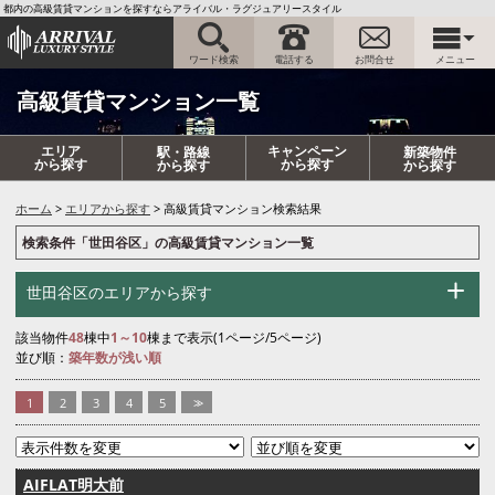
都内の高級賃貸マンションを探すならアライバル・ラグジュアリースタイル
ワード検索
電話する
お問合せ
メニュー
高級賃貸マンション一覧
エリア
キャンペーン
駅・路線
新築物件
から探す
から探す
から探す
から探す
ホーム
エリアから探す
高級賃貸マンション検索結果
検索条件「世田谷区」の高級賃貸マンション一覧
世田谷区のエリアから探す
該当物件
48
棟中
1～10
棟まで表示(1ページ/5ページ)
並び順：
築年数が浅い順
1
2
3
4
5
>>
AIFLAT明大前