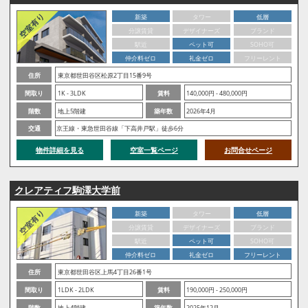
新築
タワー
低層
分譲賃貸
デザイナーズ
ブランド
駅近
ペット可
SOHO可
仲介料ゼロ
礼金ゼロ
フリーレント
住所
東京都世田谷区松原2丁目15番9号
間取り
1K - 3LDK
賃料
140,000円 - 480,000円
階数
地上5階建
築年数
2026年4月
交通
京王線・東急世田谷線「下高井戸駅」徒歩6分
物件詳細を見る
空室一覧ページ
お問合せページ
クレアティフ駒澤大学前
新築
タワー
低層
分譲賃貸
デザイナーズ
ブランド
駅近
ペット可
SOHO可
仲介料ゼロ
礼金ゼロ
フリーレント
住所
東京都世田谷区上馬4丁目26番1号
間取り
1LDK - 2LDK
賃料
190,000円 - 250,000円
階数
地上4階建
築年数
2025年12月