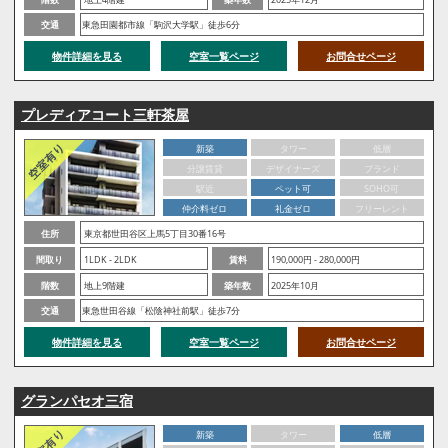
交通
東急田園都市線「駒沢大学駅」徒歩6分
物件詳細を見る
空室一覧ページ
お問合せページ
プレディアコート三軒茶屋
新築
タワー
低層
分譲賃貸
デザイナーズ
ブランド
駅近
ペット可
SOHO可
仲介料ゼロ
礼金ゼロ
フリーレント
住所
東京都世田谷区上馬5丁目30番16号
間取り
1LDK - 2LDK
賃料
190,000円 - 280,000円
階数
地上9階建
築年数
2025年10月
交通
東急世田谷線「松陰神社前駅」徒歩7分
物件詳細を見る
空室一覧ページ
お問合せページ
グランパセオ三宿
新築
タワー
低層