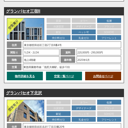
グランパセオ三宿Ⅱ
新築
タワー
低層
分譲賃貸
デザイナーズ
ブランド
駅近
ペット可
SOHO可
仲介料ゼロ
礼金ゼロ
フリーレント
住所
東京都世田谷区三宿2丁目8番4号
間取り
1LDK - 2LDK
賃料
220,000円 - 290,000円
階数
地上4階建
築年数
2025年6月
交通
東急田園都市線「池尻大橋駅」徒歩13分
物件詳細を見る
空室一覧ページ
お問合せページ
グランパセオ下北沢
新築
タワー
低層
分譲賃貸
デザイナーズ
ブランド
駅近
ペット可
SOHO可
仲介料ゼロ
礼金ゼロ
フリーレント
住所
東京都世田谷区北沢1丁目33番20号