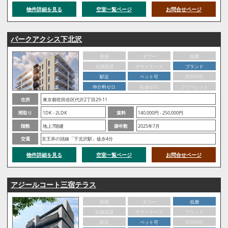
物件詳細を見る
空室一覧ページ
お問合せページ
パークアクシス下北沢
新築
タワー
低層
分譲賃貸
デザイナーズ
ブランド
駅近
ペット可
SOHO可
仲介料ゼロ
礼金ゼロ
フリーレント
住所
東京都世田谷区代沢2丁目29-11
間取り
1DK - 2LDK
賃料
140,000円 - 250,000円
階数
地上7階建
築年数
2025年7月
交通
京王井の頭線「下北沢駅」徒歩4分
物件詳細を見る
空室一覧ページ
お問合せページ
アジールコート三宿テラス
新築
タワー
低層
分譲賃貸
デザイナーズ
ブランド
駅近
ペット可
SOHO可