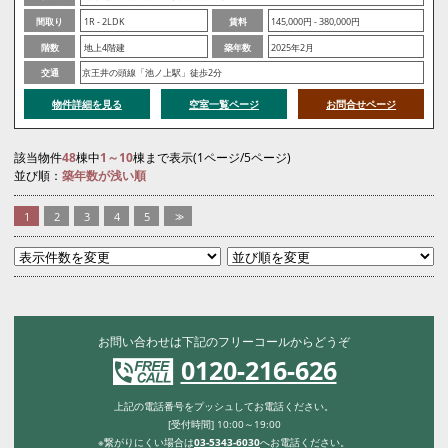
間取り
1R - 2LDK
賃料
145,000円 - 380,000円
階数
地上4階建
築年数
2025年2月
交通
京王井の頭線「池ノ上駅」徒歩2分
物件詳細を見る
空室一覧ページ
お問合せページ
該当物件
48
棟中
1～10
棟まで表示(1ページ/5ページ)
並び順：
築年数が浅い順
1
2
3
4
5
>>
お問い合わせは下記のフリーコールからどうぞ
0120-216-626
上記の電話番号をプッシュしてお電話ください。
[受付時間] 10:00～19:00
※繋がりにくい場合は
03-5343-6030
へお電話ください。