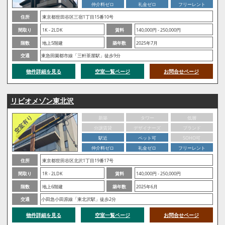
仲介料ゼロ
礼金ゼロ
フリーレント
住所
東京都世田谷区三宿1丁目15番10号
間取り
1K - 2LDK
賃料
140,000円 - 250,000円
階数
地上5階建
築年数
2025年7月
交通
東急田園都市線「三軒茶屋駅」徒歩9分
物件詳細を見る
空室一覧ページ
お問合せページ
リビオメゾン東北沢
新築
タワー
低層
分譲賃貸
デザイナーズ
ブランド
駅近
ペット可
SOHO可
仲介料ゼロ
礼金ゼロ
フリーレント
住所
東京都世田谷区北沢1丁目19番17号
間取り
1R - 2LDK
賃料
140,000円 - 250,000円
階数
地上6階建
築年数
2025年6月
交通
小田急小田原線「東北沢駅」徒歩2分
物件詳細を見る
空室一覧ページ
お問合せページ