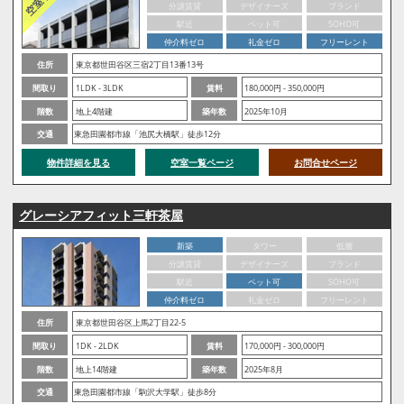
分譲賃貸
デザイナーズ
ブランド
駅近
ペット可
SOHO可
仲介料ゼロ
礼金ゼロ
フリーレント
住所
東京都世田谷区三宿2丁目13番13号
間取り
1LDK - 3LDK
賃料
180,000円 - 350,000円
階数
地上4階建
築年数
2025年10月
交通
東急田園都市線「池尻大橋駅」徒歩12分
物件詳細を見る
空室一覧ページ
お問合せページ
グレーシアフィット三軒茶屋
新築
タワー
低層
分譲賃貸
デザイナーズ
ブランド
駅近
ペット可
SOHO可
仲介料ゼロ
礼金ゼロ
フリーレント
住所
東京都世田谷区上馬2丁目22-5
間取り
1DK - 2LDK
賃料
170,000円 - 300,000円
階数
地上14階建
築年数
2025年8月
交通
東急田園都市線「駒沢大学駅」徒歩8分