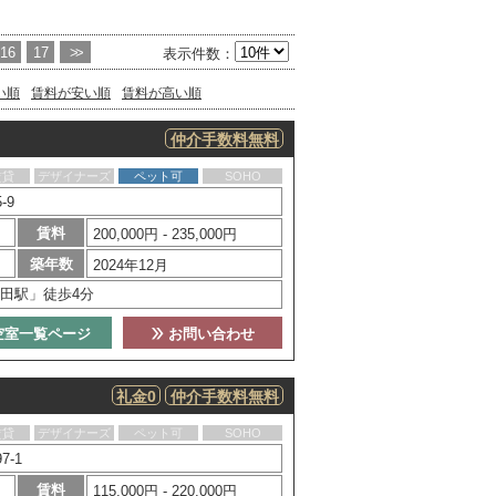
16
17
>>
表示件数：
い順
賃料が安い順
賃料が高い順
仲介手数料無料
賃貸
デザイナーズ
ペット可
SOHO
-9
賃料
200,000円 - 235,000円
築年数
2024年12月
田駅」徒歩4分
空室一覧ページ
お問い合わせ
礼金0
仲介手数料無料
賃貸
デザイナーズ
ペット可
SOHO
-1
賃料
115,000円 - 220,000円