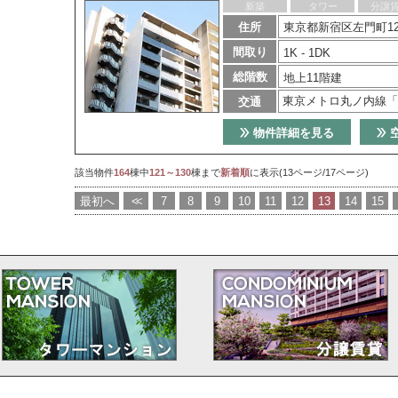
新築
タワー
分譲
住所
東京都新宿区左門町12
間取り
1K - 1DK
総階数
地上11階建
東京メトロ丸ノ内線「
交通
物件詳細を見る
該当物件
164
棟中
121～130
棟まで
新着順
に表示(13ページ/17ページ)
最初へ
<<
7
8
9
10
11
12
13
14
15