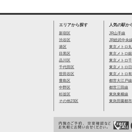
エリアから探す
人気の駅か
新宿区
JR山手線
渋谷区
JR総武中央
港区
東京メトロ丸
目黒区
東京メトロ銀
品川区
東京メトロ千
千代田区
東京メトロ日
世田谷区
東京メトロ有
豊島区
都営大江戸線
中野区
都営三田線
杉並区
東急東横線
その他23区
東急田園都市