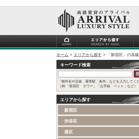
ホーム
エリアから探す
「新宿区」の高級
キーワード検索
「物件名や沿線、最寄駅、条件」などを入力してく
（例:「新宿区 タワー」「山手線 ペット」など）
エリアから探す
新宿区
渋谷区
港区