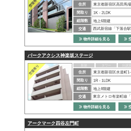
住所
東京都新宿区高田馬場3
間取り
1K - 2LDK
総階数
地上6階建
西武新宿線「下落合駅
交通
物件詳細を見る
パークアクシス神楽坂ステージ
新築
タワー
分譲
住所
東京都新宿区水道町1-
間取り
1R - 1LDK
総階数
地上8階建
東京メトロ有楽町線「
交通
物件詳細を見る
アークマーク四谷左門町