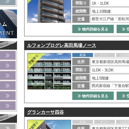
間取り
1K - 1LDK
総階数
地上10階建
都営大江戸線「若松河
交通
物件詳細を見る
ルフォンプログレ高田馬場ノース
新築
タワー
分譲
住所
東京都新宿区高田馬場3
間取り
1LDK - 3LDK
総階数
地上5階建
西武新宿線「下落合駅
交通
物件詳細を見る
グランカーサ四谷
新築
タワー
分譲
住所
東京都新宿区若葉2丁目