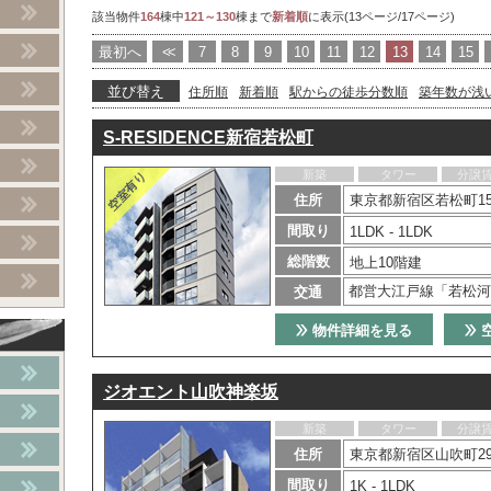
該当物件
164
棟中
121～130
棟まで
新着順
に表示(13ページ/17ページ)
最初へ
<<
7
8
9
10
11
12
13
14
15
並び替え
住所順
新着順
駅からの徒歩分数順
築年数が浅
S-RESIDENCE新宿若松町
新築
タワー
分譲
住所
東京都新宿区若松町15
間取り
1LDK - 1LDK
総階数
地上10階建
都営大江戸線「若松河
交通
物件詳細を見る
ジオエント山吹神楽坂
新築
タワー
分譲
住所
東京都新宿区山吹町297
間取り
1K - 1LDK