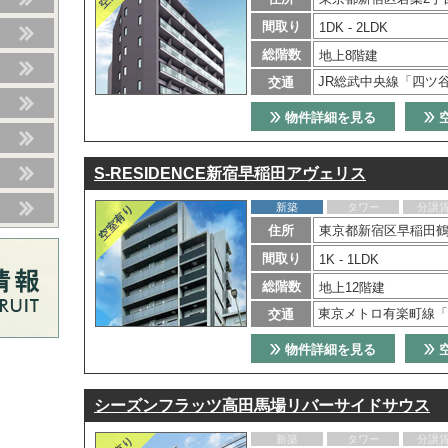
間取り
1DK - 2LDK
総階数
地上8階建
JR総武中央線「四ツ
交通
物件詳細を見る
S-RESIDENCE新宿早稲田アヴェリス
新築
タワー
分譲
住所
東京都新宿区早稲田鶴
間取り
1K - 1LDK
総階数
地上12階建
東京メトロ有楽町線「
交通
物件詳細を見る
シーズンフラッツ高田馬場リバーサイドサウス
新築
タワー
分譲