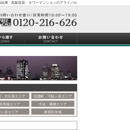
結果 - 高級賃貸・タワーマンションのアライバル
宿・大久保エリア
信濃町・千駄ヶ谷エリア
田馬場エリア
牛込・曙橋エリア
市ヶ谷エリア
新宿区全域