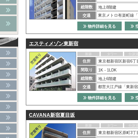
総階数
地上8階建
東京メトロ有楽町線「
交通
物件詳細を見る
エスティメゾン東新宿
新築
タワー
分譲
住所
東京都新宿区新宿6丁目
間取り
1K - 1LDK
総階数
地上6階建
都営大江戸線「東新宿
交通
物件詳細を見る
CAVANA新宿夏目坂
新築
タワー
分譲
住所
東京都新宿区原町3丁目