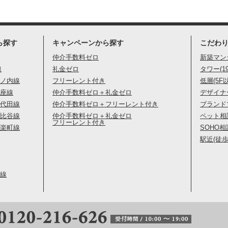
ら探す
キャンペーンから探す
こだわ
仲介手数料ゼロ
新築マン
線
礼金ゼロ
タワー(1
ノ内線
フリーレント付き
低層(5F
座線
仲介手数料ゼロ＋礼金ゼロ
デザイナ
代田線
仲介手数料ゼロ＋フリーレント付き
ブランド
比谷線
仲介手数料ゼロ＋礼金ゼロ
ペット相
フリーレント付き
楽町線
SOHO相
駅近(徒歩
線