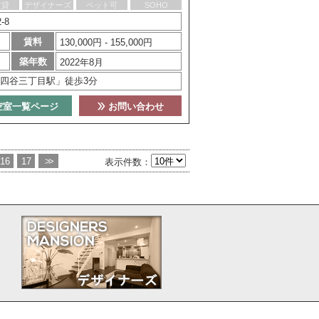
賃貸
デザイナーズ
ペット可
SOHO
-8
賃料
130,000円 - 155,000円
築年数
2022年8月
四谷三丁目駅」徒歩3分
空室一覧ページ
お問い合わせ
16
17
>>
表示件数：