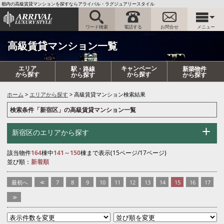
都内の高級賃貸マンションを探すならアライバル・ラグジュアリースタイル
ワード検索
電話する
お問合せ
メニュー
高級賃貸マンション一覧
エリア
キャンペーン
駅・路線
新築物件
から探す
から探す
から探す
から探す
ホーム
エリアから探す
高級賃貸マンション検索結果
検索条件「新宿区」の高級賃貸マンション一覧
新宿区のエリアから探す
該当物件
164
棟中
141～150
棟まで表示(15ページ/17ページ)
並び順：
新着順
最初へ
<<
7
8
9
10
11
12
13
14
15
16
17
>>