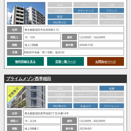
新築
タワー
低層
分譲賃貸
デザイナーズ
ブランド
駅近
ペット可
SOHO可
仲介料ゼロ
礼金ゼロ
フリーレント
住所
東京都新宿区市谷本村町2-16
間取り
1K - 1DK
賃料
123,000円 - 164,000円
階数
地上12階建
築年数
2004年10月
交通
JR総武中央線「四ツ谷駅」徒歩5分
物件詳細を見る
空室一覧ページ
お問合せページ
プライムメゾン西早稲田
新築
タワー
低層
分譲賃貸
デザイナーズ
ブランド
駅近
ペット可
SOHO可
仲介料ゼロ
礼金ゼロ
フリーレント
住所
東京都新宿区西早稲田3丁目26番14号
間取り
1K - 2LDK
賃料
125,000円 - 300,000円
階数
地上5階建て
築年数
2022年8月