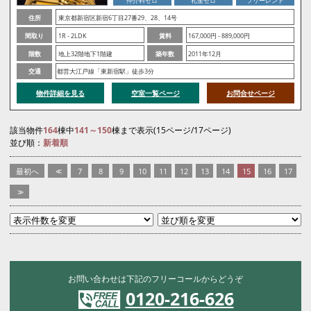
仲介料ゼロ
礼金ゼロ
フリーレント
住所
東京都新宿区新宿6丁目27番29、28、14号
間取り
1R - 2LDK
賃料
167,000円 - 889,000円
階数
地上32階地下1階建
築年数
2011年12月
交通
都営大江戸線「東新宿駅」徒歩3分
物件詳細を見る
空室一覧ページ
お問合せページ
該当物件
164
棟中
141～150
棟まで表示(15ページ/17ページ)
並び順：
新着順
最初へ
<<
7
8
9
10
11
12
13
14
15
16
17
>>
お問い合わせは下記のフリーコールからどうぞ
0120-216-626