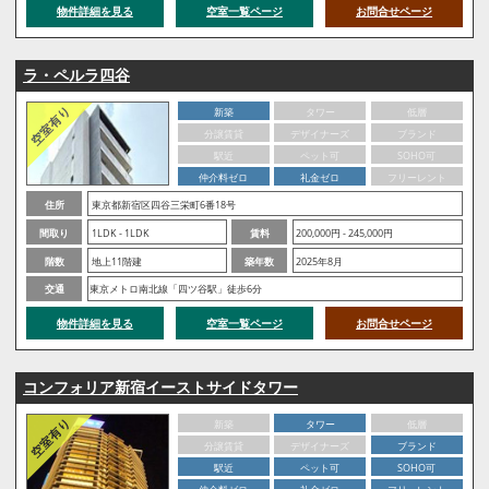
物件詳細を見る
空室一覧ページ
お問合せページ
ラ・ペルラ四谷
新築
タワー
低層
分譲賃貸
デザイナーズ
ブランド
駅近
ペット可
SOHO可
仲介料ゼロ
礼金ゼロ
フリーレント
住所
東京都新宿区四谷三栄町6番18号
間取り
1LDK - 1LDK
賃料
200,000円 - 245,000円
階数
地上11階建
築年数
2025年8月
交通
東京メトロ南北線「四ツ谷駅」徒歩6分
物件詳細を見る
空室一覧ページ
お問合せページ
コンフォリア新宿イーストサイドタワー
新築
タワー
低層
分譲賃貸
デザイナーズ
ブランド
駅近
ペット可
SOHO可