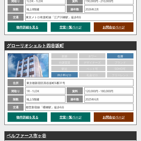
間取り
1LDK - 1LDK
賃料
190,000円 - 210,000円
階数
地上8階建
築年数
2026年2月
交通
東京メトロ有楽町線「江戸川橋駅」徒歩8分
物件詳細を見る
空室一覧ページ
お問合せページ
グローリオシェルト四谷坂町
新築
タワー
低層
分譲賃貸
デザイナーズ
ブランド
駅近
ペット可
SOHO可
仲介料ゼロ
礼金ゼロ
フリーレント
住所
東京都新宿区四谷坂町6番31号
間取り
1R - 1LDK
賃料
120,000円 - 180,000円
階数
地上5階建
築年数
2025年6月
交通
都営新宿線「曙橋駅」徒歩6分
物件詳細を見る
空室一覧ページ
お問合せページ
ベルファース市ヶ谷