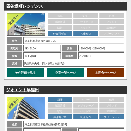
四谷坂町レジデンス
新築
タワー
低層
分譲賃貸
デザイナーズ
ブランド
駅近
ペット可
SOHO可
仲介料ゼロ
礼金ゼロ
フリーレント
住所
東京都新宿区四谷坂町3-20
間取り
1K - 2LDK
賃料
120,000円 - 260,000円
階数
地上7階建
築年数
2021年3月
交通
JR総武中央線「四ツ谷駅」徒歩7分
物件詳細を見る
空室一覧ページ
お問合せページ
ジオエント早稲田
新築
タワー
低層
分譲賃貸
デザイナーズ
ブランド
駅近
ペット可
SOHO可
仲介料ゼロ
礼金ゼロ
フリーレント
住所
東京都新宿区早稲田鶴巻町562番3号