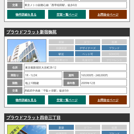
交通
東京メトロ副都心線「西早稲田駅」徒歩6分
物件詳細を見る
空室一覧ページ
お問合せページ
プラウドフラット新宿御苑
新築
タワー
低層
分譲賃貸
デザイナーズ
ブランド
駅近
ペット可
SOHO可
仲介料ゼロ
礼金ゼロ
フリーレント
住所
東京都新宿区大京町28-12
間取り
1R - 1LDK
賃料
169,000円 - 248,000円
階数
地上10階建
築年数
2009年12月
交通
JR総武中央線「千駄ヶ谷駅」徒歩5分
物件詳細を見る
空室一覧ページ
お問合せページ
プラウドフラット四谷三丁目
新築
タワー
低層
分譲賃貸
デザイナーズ
ブランド