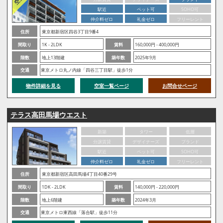
駅近
ペット可
SOHO可
仲介料ゼロ
礼金ゼロ
フリーレント
住所
東京都新宿区四谷3丁目9番4
間取り
1K - 2LDK
賃料
160,000円 - 400,000円
階数
地上13階建
築年数
2025年9月
交通
東京メトロ丸ノ内線「四谷三丁目駅」徒歩1分
物件詳細を見る
空室一覧ページ
お問合せページ
テラス高田馬場ウエスト
新築
タワー
低層
分譲賃貸
デザイナーズ
ブランド
駅近
ペット可
SOHO可
仲介料ゼロ
礼金ゼロ
フリーレント
住所
東京都新宿区高田馬場4丁目40番29号
間取り
1DK - 2LDK
賃料
140,000円 - 220,000円
階数
地上6階建
築年数
2024年3月
交通
東京メトロ東西線「落合駅」徒歩11分