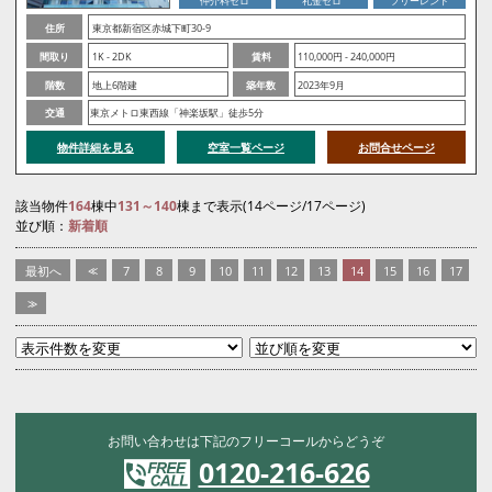
仲介料ゼロ
礼金ゼロ
フリーレント
住所
東京都新宿区赤城下町30-9
間取り
1K - 2DK
賃料
110,000円 - 240,000円
階数
地上6階建
築年数
2023年9月
交通
東京メトロ東西線「神楽坂駅」徒歩5分
物件詳細を見る
空室一覧ページ
お問合せページ
該当物件
164
棟中
131～140
棟まで表示(14ページ/17ページ)
並び順：
新着順
最初へ
<<
7
8
9
10
11
12
13
14
15
16
17
>>
お問い合わせは下記のフリーコールからどうぞ
0120-216-626