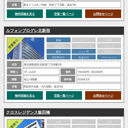
交通
東京メトロ丸ノ内線「四谷三丁目駅」徒歩3分
物件詳細を見る
空室一覧ページ
お問合せページ
ルフォンプログレ北新宿
新築
タワー
低層
分譲賃貸
デザイナーズ
ブランド
駅近
ペット可
SOHO可
仲介料ゼロ
礼金ゼロ
フリーレント
住所
東京都新宿区北新宿1丁目8番2号
間取り
1R - 2LDK
賃料
190,000円 - 500,000円
階数
地上14階建
築年数
2026年3月
交通
JR総武中央線「大久保駅」徒歩3分
物件詳細を見る
空室一覧ページ
お問合せページ
クロスレジデンス飯田橋
新築
タワー
低層
分譲賃貸
デザイナーズ
ブランド