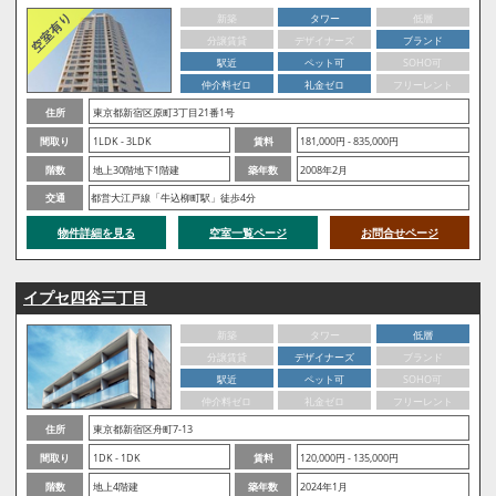
新築
タワー
低層
分譲賃貸
デザイナーズ
ブランド
駅近
ペット可
SOHO可
仲介料ゼロ
礼金ゼロ
フリーレント
住所
東京都新宿区原町3丁目21番1号
間取り
1LDK - 3LDK
賃料
181,000円 - 835,000円
階数
地上30階地下1階建
築年数
2008年2月
交通
都営大江戸線「牛込柳町駅」徒歩4分
物件詳細を見る
空室一覧ページ
お問合せページ
イプセ四谷三丁目
新築
タワー
低層
分譲賃貸
デザイナーズ
ブランド
駅近
ペット可
SOHO可
仲介料ゼロ
礼金ゼロ
フリーレント
住所
東京都新宿区舟町7-13
間取り
1DK - 1DK
賃料
120,000円 - 135,000円
階数
地上4階建
築年数
2024年1月