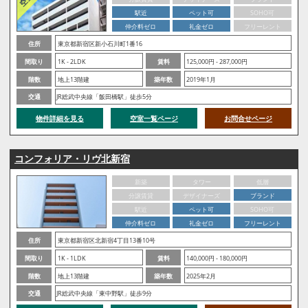
駅近
ペット可
SOHO可
仲介料ゼロ
礼金ゼロ
フリーレント
住所
東京都新宿区新小石川町1番16
間取り
1K - 2LDK
賃料
125,000円 - 287,000円
階数
地上13階建
築年数
2019年1月
交通
JR総武中央線「飯田橋駅」徒歩5分
物件詳細を見る
空室一覧ページ
お問合せページ
コンフォリア・リヴ北新宿
新築
タワー
低層
分譲賃貸
デザイナーズ
ブランド
駅近
ペット可
SOHO可
仲介料ゼロ
礼金ゼロ
フリーレント
住所
東京都新宿区北新宿4丁目13番10号
間取り
1K - 1LDK
賃料
140,000円 - 180,000円
階数
地上13階建
築年数
2025年2月
交通
JR総武中央線「東中野駅」徒歩9分