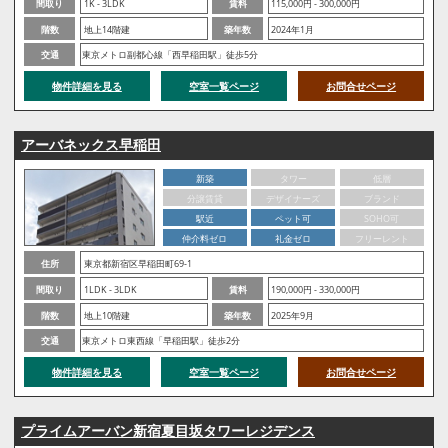
間取り
1K - 3LDK
賃料
115,000円 - 300,000円
階数
地上14階建
築年数
2024年1月
交通
東京メトロ副都心線「西早稲田駅」徒歩5分
物件詳細を見る
空室一覧ページ
お問合せページ
アーバネックス早稲田
新築
タワー
低層
分譲賃貸
デザイナーズ
ブランド
駅近
ペット可
SOHO可
仲介料ゼロ
礼金ゼロ
フリーレント
住所
東京都新宿区早稲田町69-1
間取り
1LDK - 3LDK
賃料
190,000円 - 330,000円
階数
地上10階建
築年数
2025年9月
交通
東京メトロ東西線「早稲田駅」徒歩2分
物件詳細を見る
空室一覧ページ
お問合せページ
プライムアーバン新宿夏目坂タワーレジデンス