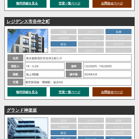
物件詳細を見る
空室一覧ページ
お問合せページ
レジデンス市谷仲之町
新築
タワー
低層
分譲賃貸
デザイナーズ
ブランド
駅近
ペット可
SOHO可
仲介料ゼロ
礼金ゼロ
フリーレント
住所
東京都新宿区市谷仲之町2-21
間取り
1R - 1LDK
賃料
120,000円 - 190,000円
階数
地上4階建
築年数
2024年6月
交通
都営新宿線「曙橋駅」徒歩4分
物件詳細を見る
空室一覧ページ
お問合せページ
グランド神楽坂
新築
タワー
低層
分譲賃貸
デザイナーズ
ブランド
駅近
ペット可
SOHO可