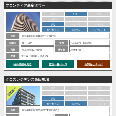
フロンティア新宿タワー
新築
タワー
低層
分譲賃貸
デザイナーズ
ブランド
駅近
ペット可
SOHO可
仲介料ゼロ
礼金ゼロ
フリーレント
住所
東京都新宿区西新宿3丁目9番7号
間取り
1K - 1LDK
賃料
150,000円 - 300,000円
階数
地上24階地下1階建
築年数
2018年1月
交通
京王線「初台駅」徒歩5分
物件詳細を見る
空室一覧ページ
お問合せページ
クロスレジデンス高田馬場
新築
タワー
低層
分譲賃貸
デザイナーズ
ブランド
駅近
ペット可
SOHO可
仲介料ゼロ
礼金ゼロ
フリーレント
住所
東京都新宿区西早稲田3丁目29番9号