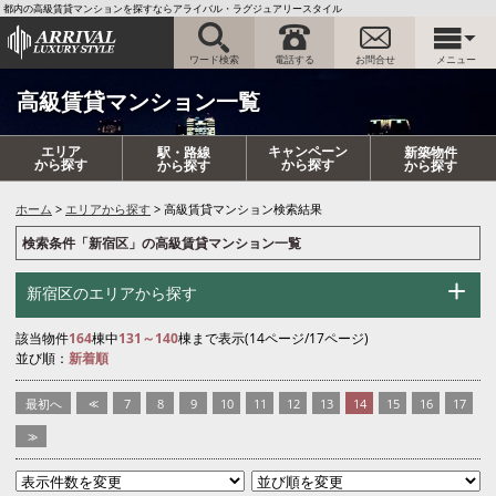
都内の高級賃貸マンションを探すならアライバル・ラグジュアリースタイル
ワード検索
電話する
お問合せ
メニュー
高級賃貸マンション一覧
エリア
キャンペーン
駅・路線
新築物件
から探す
から探す
から探す
から探す
ホーム
エリアから探す
高級賃貸マンション検索結果
検索条件「新宿区」の高級賃貸マンション一覧
新宿区のエリアから探す
該当物件
164
棟中
131～140
棟まで表示(14ページ/17ページ)
並び順：
新着順
最初へ
<<
7
8
9
10
11
12
13
14
15
16
17
>>