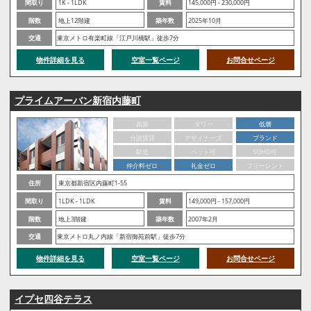
間取り
1K - 1LDK
賃料
145,000円 - 230,000円
階数
地上12階建
築年数
2025年10月
交通
東京メトロ有楽町線「江戸川橋駅」徒歩7分
物件詳細を見る
空室一覧ページ
お問合せページ
プライムアーバン新宿内藤町
新築
タワー
低層
分譲賃貸
デザイナーズ
ブランド
駅近
ペット可
SOHO可
仲介料ゼロ
礼金ゼロ
フリーレント
住所
東京都新宿区内藤町1-55
間取り
1LDK - 1LDK
賃料
149,000円 - 157,000円
階数
地上3階建
築年数
2007年2月
交通
東京メトロ丸ノ内線「新宿御苑前駅」徒歩7分
物件詳細を見る
空室一覧ページ
お問合せページ
イプセ四谷テラス