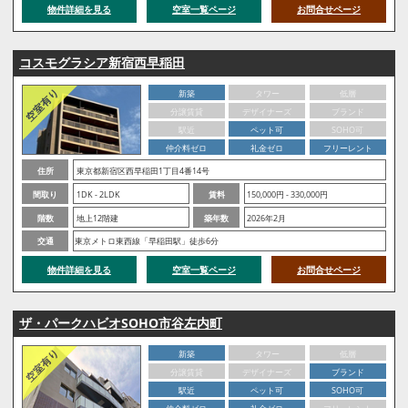
物件詳細を見る
空室一覧ページ
お問合せページ
コスモグラシア新宿西早稲田
新築
タワー
低層
分譲賃貸
デザイナーズ
ブランド
駅近
ペット可
SOHO可
仲介料ゼロ
礼金ゼロ
フリーレント
住所
東京都新宿区西早稲田1丁目4番14号
間取り
1DK - 2LDK
賃料
150,000円 - 330,000円
階数
地上12階建
築年数
2026年2月
交通
東京メトロ東西線「早稲田駅」徒歩6分
物件詳細を見る
空室一覧ページ
お問合せページ
ザ・パークハビオSOHO市谷左内町
新築
タワー
低層
分譲賃貸
デザイナーズ
ブランド
駅近
ペット可
SOHO可