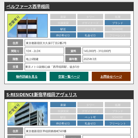
ベルファース西早稲田
新築
タワー
低層
分譲賃貸
デザイナーズ
ブランド
駅近
ペット可
SOHO可
仲介料ゼロ
礼金ゼロ
フリーレント
住所
東京都新宿区大久保3丁目2番2号
間取り
1DK - 2LDK
賃料
145,000円 - 310,000円
階数
地上6階建
築年数
2025年3月
交通
東京メトロ副都心線「西早稲田駅」徒歩5分
物件詳細を見る
空室一覧ページ
お問合せページ
S-RESIDENCE新宿早稲田アヴェリス
新築
タワー
低層
分譲賃貸
デザイナーズ
ブランド
駅近
ペット可
SOHO可
仲介料ゼロ
礼金ゼロ
フリーレント
住所
東京都新宿区早稲田鶴巻町569番