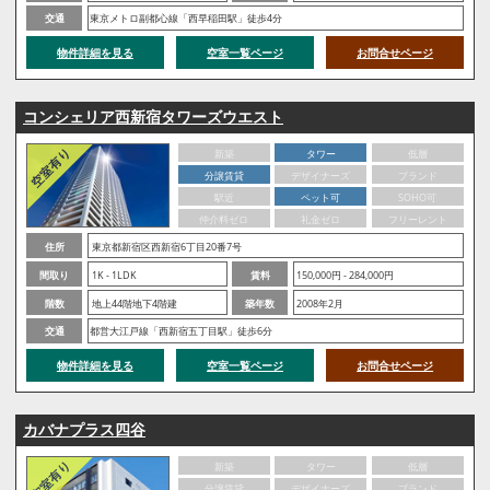
交通
東京メトロ副都心線「西早稲田駅」徒歩4分
物件詳細を見る
空室一覧ページ
お問合せページ
コンシェリア西新宿タワーズウエスト
新築
タワー
低層
分譲賃貸
デザイナーズ
ブランド
駅近
ペット可
SOHO可
仲介料ゼロ
礼金ゼロ
フリーレント
住所
東京都新宿区西新宿6丁目20番7号
間取り
1K - 1LDK
賃料
150,000円 - 284,000円
階数
地上44階地下4階建
築年数
2008年2月
交通
都営大江戸線「西新宿五丁目駅」徒歩6分
物件詳細を見る
空室一覧ページ
お問合せページ
カバナプラス四谷
新築
タワー
低層
分譲賃貸
デザイナーズ
ブランド