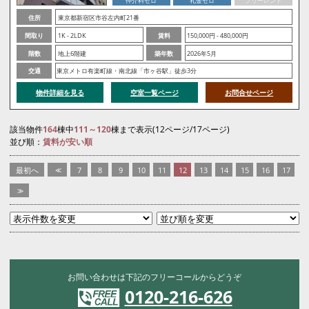
仲介料ゼロ
礼金ゼロ
フリーレント
住所
東京都新宿区市谷左内町21番
間取り
1K - 2LDK
賃料
150,000円 - 480,000円
階数
地上6階建
築年数
2026年5月
交通
東京メトロ有楽町線・南北線「市ヶ谷駅」徒歩3分
物件詳細を見る
空室一覧ページ
お問合せページ
該当物件
164
棟中
111～120
棟まで表示(12ページ/17ページ)
並び順：
賃料が安い順
最初へ
<<
7
8
9
10
11
12
13
14
15
16
17
>>
お問い合わせは下記のフリーコールからどうぞ
0120-216-626