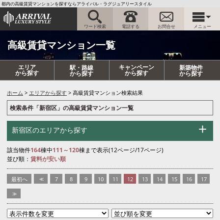
都内の高級賃貸マンションを探すならアライバル・ラグジュアリースタイル
ワード検索
電話する
お問合せ
メニュー
高級賃貸マンション一覧
エリア
キャンペーン
駅・路線
新築物件
から探す
から探す
から探す
から探す
ホーム
エリアから探す
高級賃貸マンション検索結果
検索条件「新宿区」の高級賃貸マンション一覧
新宿区のエリアから探す
該当物件
164
棟中
111～120
棟まで表示(12ページ/17ページ)
並び順：
賃料が安い順
最初へ
<<
7
8
9
10
11
12
13
14
15
16
17
>>