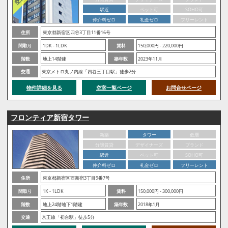
駅近
ペット可
SOHO可
仲介料ゼロ
礼金ゼロ
フリーレント
住所
東京都新宿区四谷3丁目11番16号
間取り
1DK - 1LDK
賃料
150,000円 - 220,000円
階数
地上14階建
築年数
2023年11月
交通
東京メトロ丸ノ内線「四谷三丁目駅」徒歩2分
物件詳細を見る
空室一覧ページ
お問合せページ
フロンティア新宿タワー
新築
タワー
低層
分譲賃貸
デザイナーズ
ブランド
駅近
ペット可
SOHO可
仲介料ゼロ
礼金ゼロ
フリーレント
住所
東京都新宿区西新宿3丁目9番7号
間取り
1K - 1LDK
賃料
150,000円 - 300,000円
階数
地上24階地下1階建
築年数
2018年1月
交通
京王線「初台駅」徒歩5分