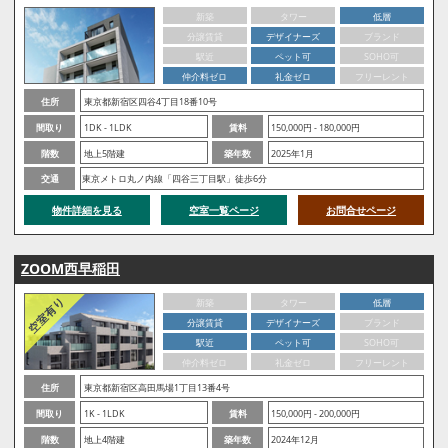
新築
タワー
低層
分譲賃貸
デザイナーズ
ブランド
駅近
ペット可
SOHO可
仲介料ゼロ
礼金ゼロ
フリーレント
住所
東京都新宿区四谷4丁目18番10号
間取り
1DK - 1LDK
賃料
150,000円 - 180,000円
階数
地上5階建
築年数
2025年1月
交通
東京メトロ丸ノ内線「四谷三丁目駅」徒歩6分
物件詳細を見る
空室一覧ページ
お問合せページ
ZOOM西早稲田
新築
タワー
低層
分譲賃貸
デザイナーズ
ブランド
駅近
ペット可
SOHO可
仲介料ゼロ
礼金ゼロ
フリーレント
住所
東京都新宿区高田馬場1丁目13番4号
間取り
1K - 1LDK
賃料
150,000円 - 200,000円
階数
地上4階建
築年数
2024年12月