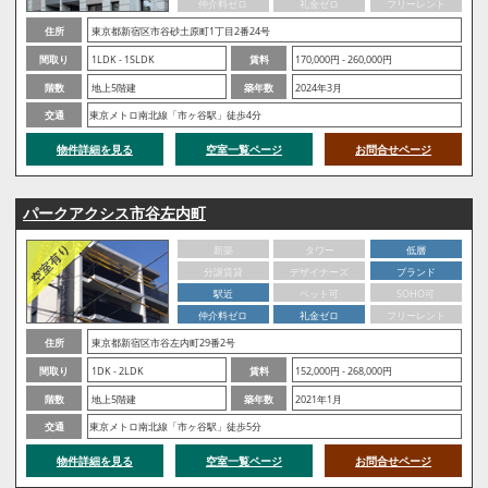
仲介料ゼロ
礼金ゼロ
フリーレント
住所
東京都新宿区市谷砂土原町1丁目2番24号
間取り
1LDK - 1SLDK
賃料
170,000円 - 260,000円
階数
地上5階建
築年数
2024年3月
交通
東京メトロ南北線「市ヶ谷駅」徒歩4分
物件詳細を見る
空室一覧ページ
お問合せページ
パークアクシス市谷左内町
新築
タワー
低層
分譲賃貸
デザイナーズ
ブランド
駅近
ペット可
SOHO可
仲介料ゼロ
礼金ゼロ
フリーレント
住所
東京都新宿区市谷左内町29番2号
間取り
1DK - 2LDK
賃料
152,000円 - 268,000円
階数
地上5階建
築年数
2021年1月
交通
東京メトロ南北線「市ヶ谷駅」徒歩5分
物件詳細を見る
空室一覧ページ
お問合せページ