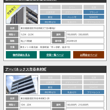
新築
タワー
低層
分譲賃貸
デザイナーズ
ブランド
駅近
ペット可
SOHO可
仲介料ゼロ
礼金ゼロ
フリーレント
住所
東京都新宿区市谷田町2丁目4番地2
間取り
1LDK - 2LDK
賃料
190,000円 - 330,000円
階数
地上13階建
築年数
2024年6月
交通
東京メトロ南北線・有楽町線「市ヶ谷駅」徒歩1分
物件詳細を見る
空室一覧ページ
お問合せページ
アーバネックス市谷本村町
新築
タワー
低層
分譲賃貸
デザイナーズ
ブランド
駅近
ペット可
SOHO可
仲介料ゼロ
礼金ゼロ
フリーレント
住所
東京都新宿区市谷本村町2-28
間取り
1DK - 2DK
賃料
140,000円 - 210,000円