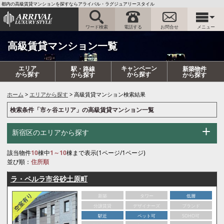
都内の高級賃貸マンションを探すならアライバル・ラグジュアリースタイル
ワード検索
電話する
お問合せ
メニュー
高級賃貸マンション一覧
エリア
キャンペーン
駅・路線
新築物件
から探す
から探す
から探す
から探す
ホーム
エリアから探す
高級賃貸マンション検索結果
検索条件「市ヶ谷エリア」の高級賃貸マンション一覧
新宿区のエリアから探す
該当物件
10
棟中
1～10
棟まで表示(1ページ/1ページ)
並び順：
住所順
ラ・ペルラ市谷砂土原町
新築
タワー
低層
分譲賃貸
デザイナーズ
ブランド
駅近
ペット可
SOHO可