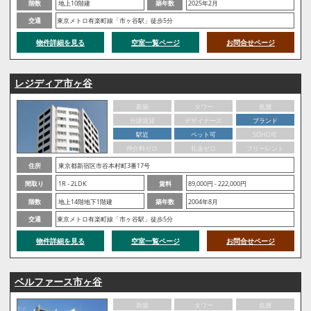
階数
地上10階建
築年数
2025年2月
交通
東京メトロ有楽町線「市ヶ谷駅」徒歩5分
物件詳細を見る
空室一覧ページ
お問合せページ
レジディア市ヶ谷
新築
タワー
低層
分譲賃貸
デザイナーズ
ブランド
駅近
ペット可
SOHO可
仲介料ゼロ
礼金ゼロ
フリーレント
住所
東京都新宿区市谷本村町3番17号
間取り
1R - 2LDK
賃料
89,000円 - 222,000円
階数
地上14階地下1階建
築年数
2004年8月
交通
東京メトロ有楽町線「市ヶ谷駅」徒歩5分
物件詳細を見る
空室一覧ページ
お問合せページ
ベルファース市ヶ谷
新築
タワー
低層