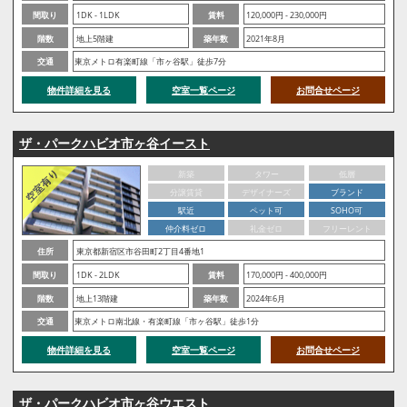
間取り
1DK - 1LDK
賃料
120,000円 - 230,000円
階数
地上5階建
築年数
2021年8月
交通
東京メトロ有楽町線「市ヶ谷駅」徒歩7分
物件詳細を見る
空室一覧ページ
お問合せページ
ザ・パークハビオ市ヶ谷イースト
新築
タワー
低層
分譲賃貸
デザイナーズ
ブランド
駅近
ペット可
SOHO可
仲介料ゼロ
礼金ゼロ
フリーレント
住所
東京都新宿区市谷田町2丁目4番地1
間取り
1DK - 2LDK
賃料
170,000円 - 400,000円
階数
地上13階建
築年数
2024年6月
交通
東京メトロ南北線・有楽町線「市ヶ谷駅」徒歩1分
物件詳細を見る
空室一覧ページ
お問合せページ
ザ・パークハビオ市ヶ谷ウエスト