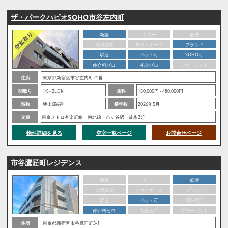
ザ・パークハビオSOHO市谷左内町
新築
タワー
低層
分譲賃貸
デザイナーズ
ブランド
駅近
ペット可
SOHO可
仲介料ゼロ
礼金ゼロ
フリーレント
住所
東京都新宿区市谷左内町21番
間取り
1K - 2LDK
賃料
150,000円 - 480,000円
階数
地上6階建
築年数
2026年5月
交通
東京メトロ有楽町線・南北線「市ヶ谷駅」徒歩3分
物件詳細を見る
空室一覧ページ
お問合せページ
市谷鷹匠町レジデンス
新築
タワー
低層
分譲賃貸
デザイナーズ
ブランド
駅近
ペット可
SOHO可
仲介料ゼロ
礼金ゼロ
フリーレント
住所
東京都新宿区市谷鷹匠町3-1