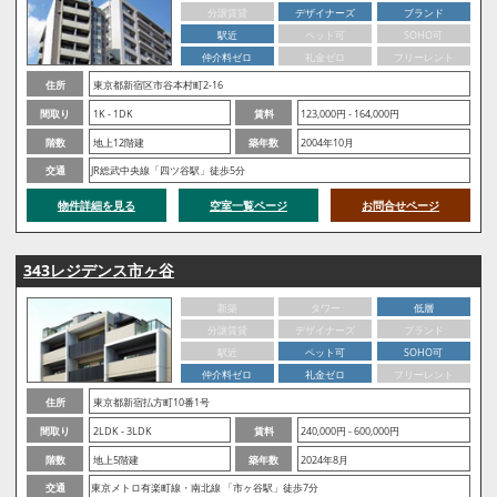
分譲賃貸
デザイナーズ
ブランド
駅近
ペット可
SOHO可
仲介料ゼロ
礼金ゼロ
フリーレント
住所
東京都新宿区市谷本村町2-16
間取り
1K - 1DK
賃料
123,000円 - 164,000円
階数
地上12階建
築年数
2004年10月
交通
JR総武中央線「四ツ谷駅」徒歩5分
物件詳細を見る
空室一覧ページ
お問合せページ
343レジデンス市ヶ谷
新築
タワー
低層
分譲賃貸
デザイナーズ
ブランド
駅近
ペット可
SOHO可
仲介料ゼロ
礼金ゼロ
フリーレント
住所
東京都新宿払方町10番1号
間取り
2LDK - 3LDK
賃料
240,000円 - 600,000円
階数
地上5階建
築年数
2024年8月
交通
東京メトロ有楽町線・南北線 「市ヶ谷駅」徒歩7分