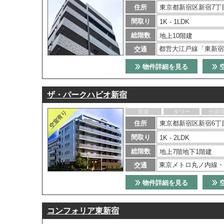
住所
東京都新宿区新宿7丁目
間取り
1K - 1LDK
総階数
地上10階建
都営大江戸線「東新宿
交通
物件詳細を見る
ザ・パークハビオ新宿
新築
タワー
分譲
住所
東京都新宿区新宿6丁
間取り
1K - 2LDK
総階数
地上7階地下1階建
東京メトロ丸ノ内線・
交通
物件詳細を見る
コンフォリア東新宿