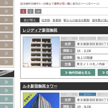
該当物件
16
棟中
1～10
棟まで
賃料が安い順
に表示(1ページ/2ページ)
1
2
>>
並び替え
住所順
新着順
駅からの徒歩分数順
築年数が浅
レジディア新宿御苑
新築
タワー
分譲
住所
東京都新宿区新宿1丁目
間取り
1K - 1LDK
総階数
地上11階建
東京メトロ丸ノ内線「
交通
物件詳細を見る
ルネ新宿御苑タワー
新築
タワー
分譲
住所
東京都新宿区新宿1丁目
間取り
1R - 3LDK