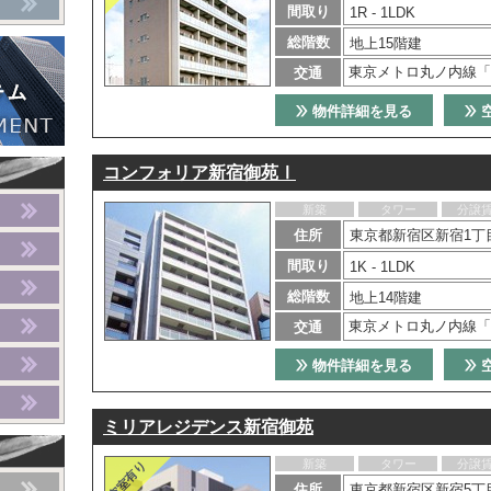
間取り
1R - 1LDK
総階数
地上15階建
東京メトロ丸ノ内線「
交通
物件詳細を見る
コンフォリア新宿御苑Ⅰ
新築
タワー
分譲
住所
東京都新宿区新宿1丁目
間取り
1K - 1LDK
総階数
地上14階建
東京メトロ丸ノ内線「
交通
物件詳細を見る
ミリアレジデンス新宿御苑
新築
タワー
分譲
住所
東京都新宿区新宿5丁目