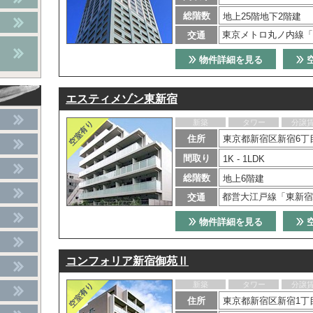
総階数
地上25階地下2階建
東京メトロ丸ノ内線「
交通
物件詳細を見る
エスティメゾン東新宿
新築
タワー
分譲
住所
東京都新宿区新宿6丁目
間取り
1K - 1LDK
総階数
地上6階建
都営大江戸線「東新宿
交通
物件詳細を見る
コンフォリア新宿御苑Ⅱ
新築
タワー
分譲
住所
東京都新宿区新宿1丁目