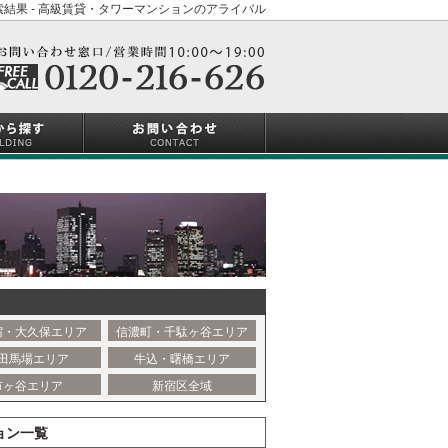
結果 - 高級賃貸・タワーマンションのアライバル
宿・大久保エリア
信濃町・千駄ヶ谷エリア
田馬場エリア
牛込・曙橋エリア
市ヶ谷エリア
新宿区全域
ョン一覧