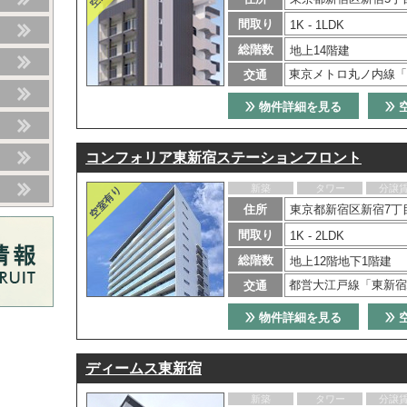
間取り
1K - 1LDK
総階数
地上14階建
東京メトロ丸ノ内線「
交通
物件詳細を見る
コンフォリア東新宿ステーションフロント
新築
タワー
分譲
住所
東京都新宿区新宿7丁目
間取り
1K - 2LDK
総階数
地上12階地下1階建
都営大江戸線「東新宿
交通
物件詳細を見る
ディームス東新宿
新築
タワー
分譲