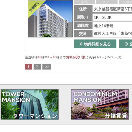
新築
タワー
分譲
住所
東京都新宿区新宿6丁目
間取り
1K - 2LDK
総階数
地上14階建
都営大江戸線「東新宿
交通
物件詳細を見る
該当物件
16
棟中
1～10
棟まで
賃料が安い順
に表示(1ページ/2ページ)
1
2
>>