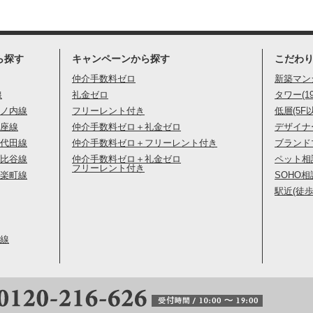
ら探す
キャンペーンから探す
こだわ
仲介手数料ゼロ
新築マン
線
礼金ゼロ
タワー(1
ノ内線
フリーレント付き
低層(5F
座線
仲介手数料ゼロ＋礼金ゼロ
デザイナ
代田線
仲介手数料ゼロ＋フリーレント付き
ブランド
比谷線
仲介手数料ゼロ＋礼金ゼロ
ペット相
フリーレント付き
楽町線
SOHO相
駅近(徒歩
線