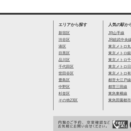
エリアから探す
人気の駅か
新宿区
JR山手線
渋谷区
JR総武中央
港区
東京メトロ丸
目黒区
東京メトロ銀
品川区
東京メトロ千
千代田区
東京メトロ日
世田谷区
東京メトロ有
豊島区
都営大江戸線
中野区
都営三田線
杉並区
東急東横線
その他23区
東急田園都市