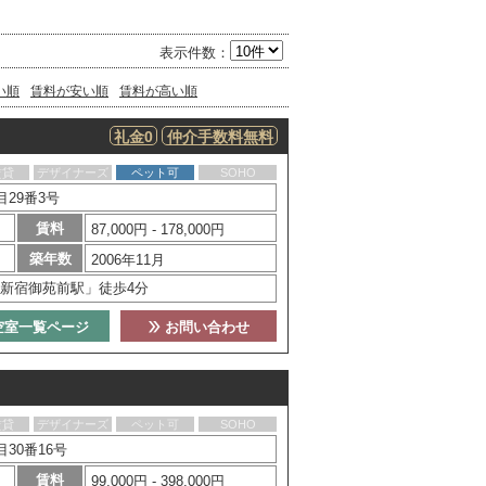
表示件数：
い順
賃料が安い順
賃料が高い順
礼金0
仲介手数料無料
賃貸
デザイナーズ
ペット可
SOHO
29番3号
賃料
87,000円 - 178,000円
築年数
2006年11月
新宿御苑前駅」徒歩4分
空室一覧ページ
お問い合わせ
賃貸
デザイナーズ
ペット可
SOHO
30番16号
賃料
99,000円 - 398,000円