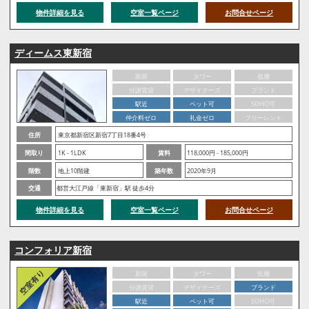
物件詳細を見る
空室一覧ページ
お問合せページ
ディームス東新宿
新築
タワー
低層
分譲賃貸
デザイナーズ
ブランド
駅近
ペット可
SOHO可
仲介料ゼロ
礼金ゼロ
フリーレント
住所
東京都新宿区新宿7丁目18番4号
間取り
1K - 1LDK
賃料
118,000円 - 185,000円
階数
地上10階建
築年数
2020年9月
交通
都営大江戸線「東新宿」駅 徒歩4分
物件詳細を見る
空室一覧ページ
お問合せページ
コンフォリア新宿
新築
タワー
低層
分譲賃貸
デザイナーズ
ブランド
駅近
ペット可
SOHO可