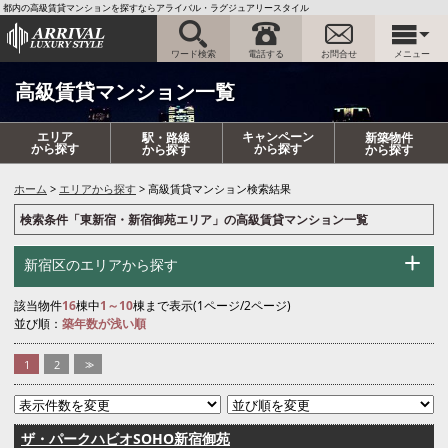
都内の高級賃貸マンションを探すならアライバル・ラグジュアリースタイル
ワード検索
電話する
お問合せ
メニュー
高級賃貸マンション一覧
エリア
キャンペーン
駅・路線
新築物件
から探す
から探す
から探す
から探す
ホーム
エリアから探す
高級賃貸マンション検索結果
検索条件「東新宿・新宿御苑エリア」の高級賃貸マンション一覧
新宿区のエリアから探す
該当物件
16
棟中
1～10
棟まで表示(1ページ/2ページ)
並び順：
築年数が浅い順
1
2
>>
ザ・パークハビオSOHO新宿御苑