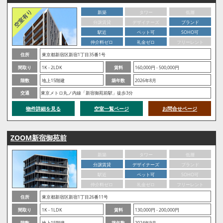
新築
タワー
低層
分譲賃貸
デザイナーズ
ブランド
駅近
ペット可
SOHO可
仲介料ゼロ
礼金ゼロ
フリーレント
住所
東京都新宿区新宿1丁目35番1号
間取り
1K - 2LDK
賃料
160,000円 - 500,000円
階数
地上15階建
築年数
2026年8月
交通
東京メトロ丸ノ内線「新宿御苑前駅」徒歩3分
物件詳細を見る
空室一覧ページ
お問合せページ
ZOOM新宿御苑前
新築
タワー
低層
分譲賃貸
デザイナーズ
ブランド
駅近
ペット可
SOHO可
仲介料ゼロ
礼金ゼロ
フリーレント
住所
東京都新宿区新宿1丁目26番11号
間取り
1K - 1LDK
賃料
130,000円 - 200,000円
階数
地上15階建
築年数
2024年9月