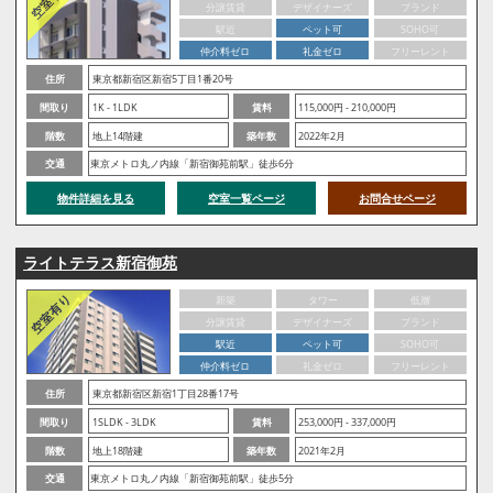
分譲賃貸
デザイナーズ
ブランド
駅近
ペット可
SOHO可
仲介料ゼロ
礼金ゼロ
フリーレント
住所
東京都新宿区新宿5丁目1番20号
間取り
1K - 1LDK
賃料
115,000円 - 210,000円
階数
地上14階建
築年数
2022年2月
交通
東京メトロ丸ノ内線「新宿御苑前駅」徒歩6分
物件詳細を見る
空室一覧ページ
お問合せページ
ライトテラス新宿御苑
新築
タワー
低層
分譲賃貸
デザイナーズ
ブランド
駅近
ペット可
SOHO可
仲介料ゼロ
礼金ゼロ
フリーレント
住所
東京都新宿区新宿1丁目28番17号
間取り
1SLDK - 3LDK
賃料
253,000円 - 337,000円
階数
地上18階建
築年数
2021年2月
交通
東京メトロ丸ノ内線「新宿御苑前駅」徒歩5分