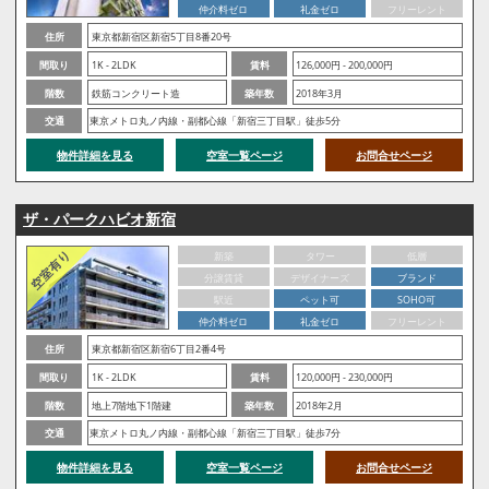
仲介料ゼロ
礼金ゼロ
フリーレント
住所
東京都新宿区新宿5丁目8番20号
間取り
1K - 2LDK
賃料
126,000円 - 200,000円
階数
鉄筋コンクリート造
築年数
2018年3月
交通
東京メトロ丸ノ内線・副都心線「新宿三丁目駅」徒歩5分
物件詳細を見る
空室一覧ページ
お問合せページ
ザ・パークハビオ新宿
新築
タワー
低層
分譲賃貸
デザイナーズ
ブランド
駅近
ペット可
SOHO可
仲介料ゼロ
礼金ゼロ
フリーレント
住所
東京都新宿区新宿6丁目2番4号
間取り
1K - 2LDK
賃料
120,000円 - 230,000円
階数
地上7階地下1階建
築年数
2018年2月
交通
東京メトロ丸ノ内線・副都心線「新宿三丁目駅」徒歩7分
物件詳細を見る
空室一覧ページ
お問合せページ