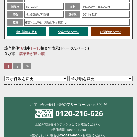
間取り
1R - 2LDK
賃料
167,000円 - 889,000円
階数
地上32階地下1階建
築年数
2011年12月
交通
都営大江戸線「東新宿駅」徒歩3分
物件詳細を見る
空室一覧ページ
お問合せページ
該当物件
16
棟中
1～10
棟まで表示(1ページ/2ページ)
並び順：
築年数が浅い順
1
2
>>
お問い合わせは下記のフリーコールからどうぞ
0120-216-626
上記の電話番号をプッシュしてお電話ください。
[受付時間] 10:00～19:00
※繋がりにくい場合は
03-5343-6030
へお電話ください。