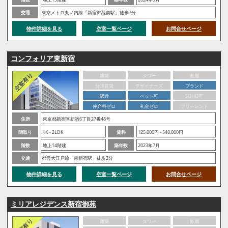
交通
東京メトロ丸ノ内線「新宿御苑前駅」徒歩7分
物件詳細を見る
空室一覧ページ
お問合せページ
コンフォリア東新宿
新築
タワー
低層
分譲賃貸
デザイナーズ
ブランド
駅近
ペット可
SOHO可
仲介料ゼロ
礼金ゼロ
フリーレント
住所
東京都新宿区新宿6丁目27番48号
間取り
1K - 2LDK
賃料
125,000円 - 540,000円
階数
地上14階建
築年数
2023年7月
交通
都営大江戸線「東新宿駅」徒歩2分
物件詳細を見る
空室一覧ページ
お問合せページ
ミリアレジデンス新宿御苑
新築
タワー
低層