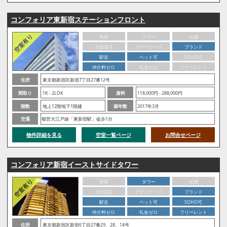
コンフォリア東新宿ステーションフロント
新築
タワー
低層
分譲賃貸
デザイナーズ
ブランド
駅近
ペット可
SOHO可
仲介料ゼロ
礼金ゼロ
フリーレント
住所
東京都新宿区新宿7丁目27番12号
間取り
1K - 2LDK
賃料
118,000円 - 288,000円
階数
地上12階地下1階建
築年数
2017年3月
交通
都営大江戸線「東新宿駅」徒歩1分
物件詳細を見る
空室一覧ページ
お問合せページ
コンフォリア新宿イーストサイドタワー
新築
タワー
低層
分譲賃貸
デザイナーズ
ブランド
駅近
ペット可
SOHO可
仲介料ゼロ
礼金ゼロ
フリーレント
住所
東京都新宿区新宿6丁目27番29、28、14号