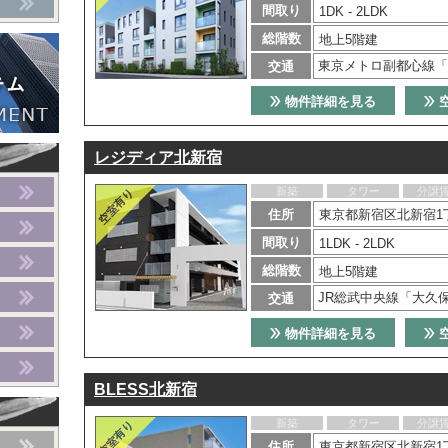
間取り
1DK - 2LDK
総階数
地上5階建
東京メトロ副都心線「
交通
物件詳細を見る
レジディア北新宿
新築
タワー
分譲
住所
東京都新宿区北新宿1丁
間取り
1LDK - 2LDK
総階数
地上5階建
JR総武中央線「大久
交通
物件詳細を見る
BLESS北新宿
新築
タワー
分譲
住所
東京都新宿区北新宿1丁