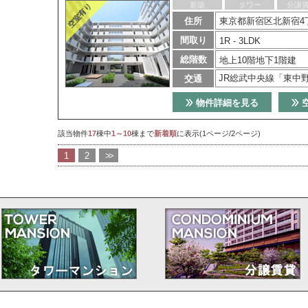
新築
タワー
分譲
住所
東京都新宿区北新宿4丁
間取り
1R - 3LDK
総階数
地上10階地下1階建
JR総武中央線「東中
交通
物件詳細を見る
該当物件
17
棟中
1～10
棟まで
新着順
に表示(1ページ/2ページ)
1
2
>>