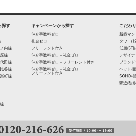
ら探す
キャンペーンから探す
こだわ
仲介手数料ゼロ
新築マン
線
礼金ゼロ
タワー(1
ノ内線
フリーレント付き
低層(5F
座線
仲介手数料ゼロ＋礼金ゼロ
デザイナ
代田線
仲介手数料ゼロ＋フリーレント付き
ブランド
比谷線
仲介手数料ゼロ＋礼金ゼロ
ペット相
フリーレント付き
楽町線
SOHO相
駅近(徒歩
線