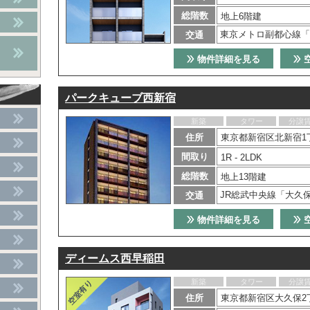
総階数
地上6階建
東京メトロ副都心線「
交通
物件詳細を見る
パークキューブ西新宿
新築
タワー
分譲
住所
東京都新宿区北新宿1
間取り
1R - 2LDK
総階数
地上13階建
JR総武中央線「大久
交通
物件詳細を見る
ディームス西早稲田
新築
タワー
分譲
住所
東京都新宿区大久保2丁