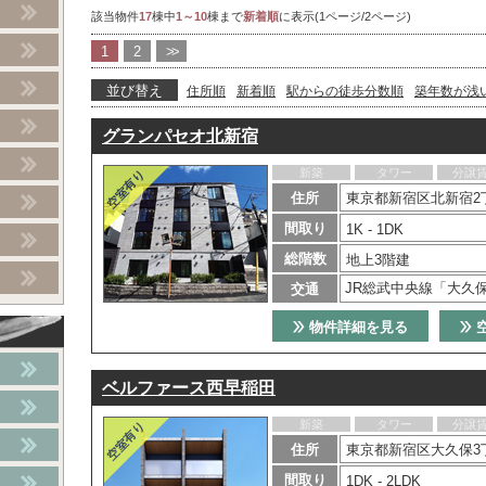
該当物件
17
棟中
1～10
棟まで
新着順
に表示(1ページ/2ページ)
1
2
>>
並び替え
住所順
新着順
駅からの徒歩分数順
築年数が浅
グランパセオ北新宿
新築
タワー
分譲
住所
東京都新宿区北新宿2
間取り
1K - 1DK
総階数
地上3階建
JR総武中央線「大久
交通
物件詳細を見る
ベルファース西早稲田
新築
タワー
分譲
住所
東京都新宿区大久保3
間取り
1DK - 2LDK