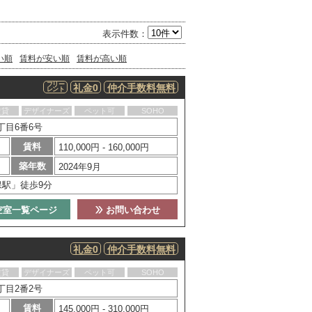
表示件数：
い順
賃料が安い順
賃料が高い順
フリー
礼金0
仲介手数料無料
レント
賃貸
デザイナーズ
ペット可
SOHO
丁目6番6号
賃料
110,000円 - 160,000円
築年数
2024年9月
保駅」徒歩9分
空室一覧ページ
お問い合わせ
礼金0
仲介手数料無料
賃貸
デザイナーズ
ペット可
SOHO
丁目2番2号
賃料
145,000円 - 310,000円