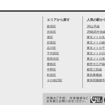
エリアから探す
人気の駅か
新宿区
JR山手線
渋谷区
JR総武中央
港区
東京メトロ丸
目黒区
東京メトロ銀
品川区
東京メトロ千
千代田区
東京メトロ日
世田谷区
東京メトロ有
豊島区
都営大江戸線
中野区
都営三田線
杉並区
東急東横線
その他23区
東急田園都市