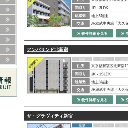
間取り
1R - 3LDK
総階数
地上5階建
JR総武中央線「大久
交通
物件詳細を見る
アンパサンド北新宿
新築
タワー
分譲
住所
東京都新宿区北新宿1丁
間取り
1K - 1SLDK
総階数
地上8階建
JR総武中央線「大久
交通
物件詳細を見る
ザ・グラヴィティ新宿
新築
タワー
分譲