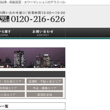
結果 - 高級賃貸・タワーマンションのアライバル
宿・大久保エリア
信濃町・千駄ヶ谷エリア
田馬場エリア
牛込・曙橋エリア
市ヶ谷エリア
新宿区全域
ン一覧