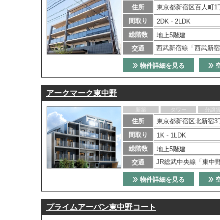
住所
東京都新宿区百人町1
間取り
2DK - 2LDK
総階数
地上5階建
西武新宿線「西武新宿
交通
物件詳細を見る
アークマーク東中野
新築
タワー
分譲
住所
東京都新宿区北新宿3丁
間取り
1K - 1LDK
総階数
地上5階建
JR総武中央線「東中
交通
物件詳細を見る
プライムアーバン東中野コート