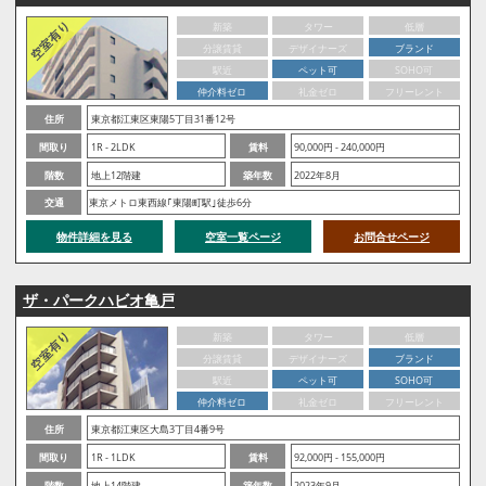
新築
タワー
低層
分譲賃貸
デザイナーズ
ブランド
駅近
ペット可
SOHO可
仲介料ゼロ
礼金ゼロ
フリーレント
住所
東京都江東区東陽5丁目31番12号
間取り
1R - 2LDK
賃料
90,000円 - 240,000円
階数
地上12階建
築年数
2022年8月
交通
東京メトロ東西線｢東陽町駅｣徒歩6分
物件詳細を見る
空室一覧ページ
お問合せページ
ザ・パークハビオ亀戸
新築
タワー
低層
分譲賃貸
デザイナーズ
ブランド
駅近
ペット可
SOHO可
仲介料ゼロ
礼金ゼロ
フリーレント
住所
東京都江東区大島3丁目4番9号
間取り
1R - 1LDK
賃料
92,000円 - 155,000円
階数
地上14階建
築年数
2023年9月