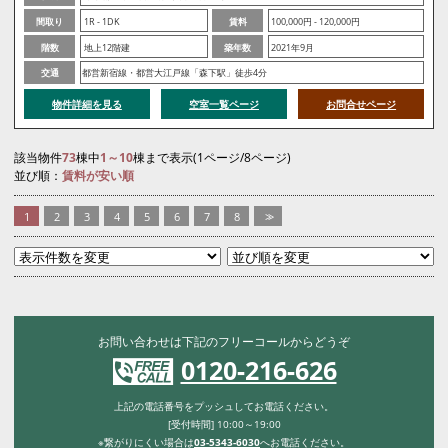
間取り
1R - 1DK
賃料
100,000円 - 120,000円
階数
地上12階建
築年数
2021年9月
交通
都営新宿線・都営大江戸線「森下駅」徒歩4分
物件詳細を見る
空室一覧ページ
お問合せページ
該当物件
73
棟中
1～10
棟まで表示(1ページ/8ページ)
並び順：
賃料が安い順
1
2
3
4
5
6
7
8
>>
お問い合わせは下記のフリーコールからどうぞ
0120-216-626
上記の電話番号をプッシュしてお電話ください。
[受付時間] 10:00～19:00
※繋がりにくい場合は
03-5343-6030
へお電話ください。