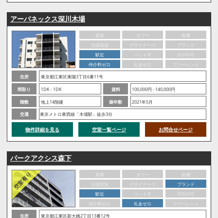
アーバネックス深川木場
新築
タワー
低層
分譲賃貸
デザイナーズ
ブランド
駅近
ペット可
SOHO可
仲介料ゼロ
礼金ゼロ
フリーレント
住所
東京都江東区東陽3丁目6番11号
間取り
1DK - 1DK
賃料
100,000円 - 140,000円
階数
地上14階建
築年数
2021年5月
交通
東京メトロ東西線「木場駅」徒歩3分
物件詳細を見る
空室一覧ページ
お問合せページ
パークアクシス森下
新築
タワー
低層
分譲賃貸
デザイナーズ
ブランド
駅近
ペット可
SOHO可
仲介料ゼロ
礼金ゼロ
フリーレント
住所
東京都江東区新大橋2丁目13番12号