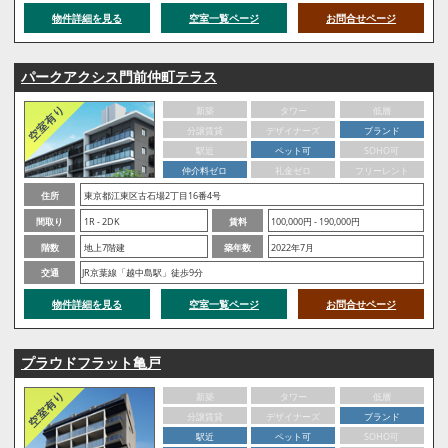
物件詳細を見る
空室一覧ページ
お問合せページ
パークアクシス門前仲町テラス
新築
タワー
低層
分譲賃貸
デザイナーズ
ブランド
駅近
ペット可
SOHO可
仲介料ゼロ
礼金ゼロ
フリーレント
住所
東京都江東区古石場2丁目16番4号
間取り
1R - 2DK
賃料
100,000円 - 190,000円
階数
地上7階建
築年数
2022年7月
交通
JR京葉線「越中島駅」徒歩9分
物件詳細を見る
空室一覧ページ
お問合せページ
プラウドフラット亀戸
新築
タワー
低層
分譲賃貸
デザイナーズ
ブランド
駅近
ペット可
SOHO可