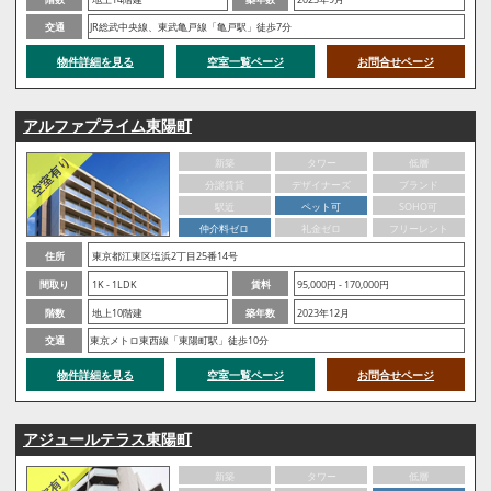
交通
JR総武中央線、東武亀戸線「亀戸駅」徒歩7分
物件詳細を見る
空室一覧ページ
お問合せページ
アルファプライム東陽町
新築
タワー
低層
分譲賃貸
デザイナーズ
ブランド
駅近
ペット可
SOHO可
仲介料ゼロ
礼金ゼロ
フリーレント
住所
東京都江東区塩浜2丁目25番14号
間取り
1K - 1LDK
賃料
95,000円 - 170,000円
階数
地上10階建
築年数
2023年12月
交通
東京メトロ東西線「東陽町駅」徒歩10分
物件詳細を見る
空室一覧ページ
お問合せページ
アジュールテラス東陽町
新築
タワー
低層