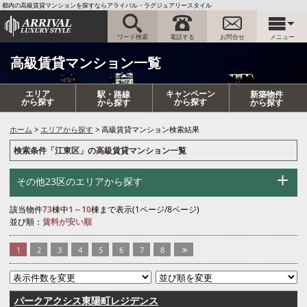
都内の高級賃貸マンションを探すならアライバル・ラグジュアリースタイル
ワード検索
電話する
お問合せ
メニュー
高級賃貸マンション一覧
エリア
キャンペーン
駅・路線
新築物件
から探す
から探す
から探す
から探す
ホーム
エリアから探す
高級賃貸マンション検索結果
検索条件「江東区」の高級賃貸マンション一覧
その他23区のエリアから探す
該当物件
73
棟中
1～10
棟まで表示(1ページ/8ページ)
並び順：
賃料が安い順
1
2
3
4
5
6
7
8
>>
パークアクシス東陽町レジデンス