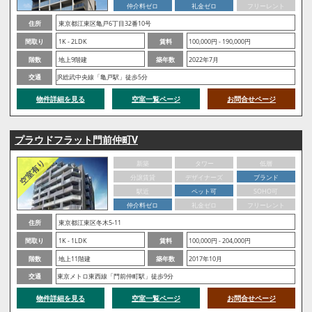
仲介料ゼロ
礼金ゼロ
フリーレント
住所
東京都江東区亀戸6丁目32番10号
間取り
1K - 2LDK
賃料
100,000円 - 190,000円
階数
地上9階建
築年数
2022年7月
交通
JR総武中央線「亀戸駅」徒歩5分
物件詳細を見る
空室一覧ページ
お問合せページ
プラウドフラット門前仲町Ⅴ
新築
タワー
低層
分譲賃貸
デザイナーズ
ブランド
駅近
ペット可
SOHO可
仲介料ゼロ
礼金ゼロ
フリーレント
住所
東京都江東区冬木5-11
間取り
1K - 1LDK
賃料
100,000円 - 204,000円
階数
地上11階建
築年数
2017年10月
交通
東京メトロ東西線「門前仲町駅」徒歩9分
物件詳細を見る
空室一覧ページ
お問合せページ