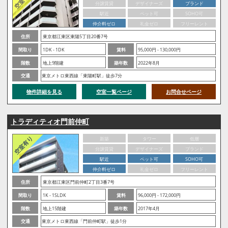
分譲賃貸
デザイナーズ
ブランド
駅近
ペット可
SOHO可
仲介料ゼロ
礼金ゼロ
フリーレント
住所
東京都江東区東陽5丁目20番7号
間取り
1DK - 1DK
賃料
95,000円 - 130,000円
階数
地上9階建
築年数
2022年8月
交通
東京メトロ東西線「東陽町駅」徒歩7分
物件詳細を見る
空室一覧ページ
お問合せページ
トラディティオ門前仲町
新築
タワー
低層
分譲賃貸
デザイナーズ
ブランド
駅近
ペット可
SOHO可
仲介料ゼロ
礼金ゼロ
フリーレント
住所
東京都江東区門前仲町2丁目3番7号
間取り
1K - 1SLDK
賃料
96,000円 - 172,000円
階数
地上15階建
築年数
2017年4月
交通
東京メトロ東西線「門前仲町駅」徒歩1分