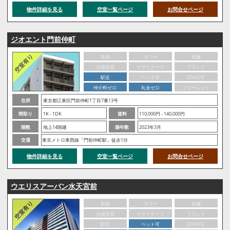
物件詳細を見る
空室一覧ページ
お問合せページ
ジオエント門前仲町
新築
タワー
低層
分譲賃貸
デザイナーズ
ブランド
駅近
ペット可
SOHO可
仲介料ゼロ
礼金ゼロ
フリーレント
住所
東京都江東区門前仲町1丁目7番13号
間取り
1K - 1DK
賃料
110,000円 - 140,000円
階数
地上14階建
築年数
2023年3月
交通
東京メトロ東西線「門前仲町駅」徒歩1分
物件詳細を見る
空室一覧ページ
お問合せページ
ウエリスアーバン水天宮前
新築
タワー
低層
分譲賃貸
デザイナーズ
ブランド
駅近
ペット可
SOHO可