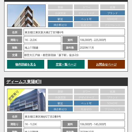
新築
タワー
低層
分譲賃貸
デザイナーズ
ブランド
駅近
ペット可
SOHO可
仲介料ゼロ
礼金ゼロ
フリーレント
住所
東京都江東区新大橋2丁目9番6号
間取り
1K - 2LDK
賃料
106,000円 - 225,000円
階数
地上11階建
築年数
2020年11月
交通
都営大江戸線・都営新宿線「森下駅」徒歩2分
物件詳細を見る
空室一覧ページ
お問合せページ
ディームス東陽町Ⅱ
新築
タワー
低層
分譲賃貸
デザイナーズ
ブランド
駅近
ペット可
SOHO可
仲介料ゼロ
礼金ゼロ
フリーレント
住所
東京都江東区南砂2丁目2番8号
間取り
1K - 1LDK
賃料
106,000円 - 145,000円
階数
地上10階建
築年数
2020年10月