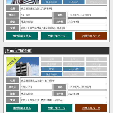
仲介料ゼロ
礼金ゼロ
フリーレント
住所
東京都江東区佐賀2丁目8番6号
間取り
1K - 1DK
賃料
110,000円 - 150,000円
階数
地上13階建
築年数
2023年3月
交通
東京メトロ半蔵門線「水天宮前駅」徒歩9分
物件詳細を見る
空室一覧ページ
お問合せページ
JP noie門前仲町
新築
タワー
低層
分譲賃貸
デザイナーズ
ブランド
駅近
ペット可
SOHO可
仲介料ゼロ
礼金ゼロ
フリーレント
住所
東京都江東区古石場1丁目1番9号
間取り
1DK - 1DK
賃料
110,000円 - 120,000円
階数
地上12階建
築年数
2021年9月
交通
東京メトロ東西線「門前仲町駅」徒歩5分
物件詳細を見る
空室一覧ページ
お問合せページ