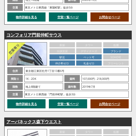
交通
東京メトロ東西線「東陽町駅」徒歩5分
物件詳細を見る
空室一覧ページ
お問合せページ
コンフォリア門前仲町サウス
新築
タワー
低層
分譲賃貸
デザイナーズ
ブランド
駅近
ペット可
SOHO可
仲介料ゼロ
礼金ゼロ
フリーレント
住所
東京都江東区牡丹1丁目13番6号
間取り
1K - 2DK
賃料
107,000円 - 218,000円
階数
地上8階建て
築年数
2019年7月
交通
東京メトロ東西線「門前仲町駅」徒歩3分
物件詳細を見る
空室一覧ページ
お問合せページ
アーバネックス森下ウエスト
新築
タワー
低層