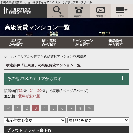
都内の高級賃貸マンションを探すならアライバル・ラグジュアリースタイル
ワード検索
電話する
お問合せ
メニュー
高級賃貸マンション一覧
エリア
キャンペーン
駅・路線
新築物件
から探す
から探す
から探す
から探す
ホーム
エリアから探す
高級賃貸マンション検索結果
検索条件「江東区」の高級賃貸マンション一覧
その他23区のエリアから探す
該当物件
73
棟中
21～30
棟まで表示(3ページ/8ページ)
並び順：
賃料が安い順
<<
1
2
3
4
5
6
7
8
>>
プラウドフラット森下Ⅳ