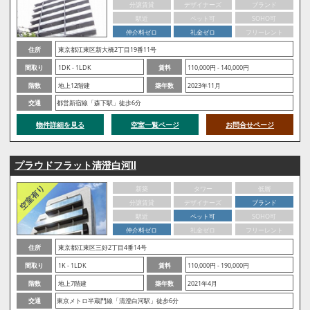
分譲賃貸
デザイナーズ
ブランド
駅近
ペット可
SOHO可
仲介料ゼロ
礼金ゼロ
フリーレント
住所
東京都江東区新大橋2丁目19番11号
間取り
1DK - 1LDK
賃料
110,000円 - 140,000円
階数
地上12階建
築年数
2023年11月
交通
都営新宿線「森下駅」徒歩6分
物件詳細を見る
空室一覧ページ
お問合せページ
プラウドフラット清澄白河Ⅱ
新築
タワー
低層
分譲賃貸
デザイナーズ
ブランド
駅近
ペット可
SOHO可
仲介料ゼロ
礼金ゼロ
フリーレント
住所
東京都江東区三好2丁目4番14号
間取り
1K - 1LDK
賃料
110,000円 - 190,000円
階数
地上7階建
築年数
2021年4月
交通
東京メトロ半蔵門線「清澄白河駅」徒歩6分