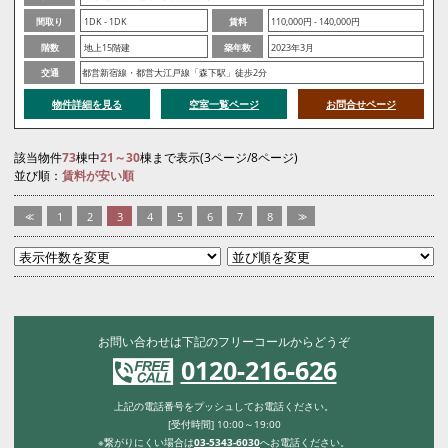
間取り
1DK - 1DK
賃料
110,000円 - 140,000円
階数
地上15階建
築年数
2023年3月
交通
都営新宿線・都営大江戸線「森下駅」徒歩2分
物件詳細を見る
空室一覧ページ
お問合せページ
該当物件
73
棟中
21～30
棟まで表示(3ページ/8ページ)
並び順：
賃料が安い順
<<
1
2
3
4
5
6
7
8
>>
お問い合わせは下記のフリーコールからどうぞ
0120-216-626
上記の電話番号をプッシュしてお電話ください。
[受付時間] 10:00～19:00
※繋がりにくい場合は
03-5343-6030
へお電話ください。