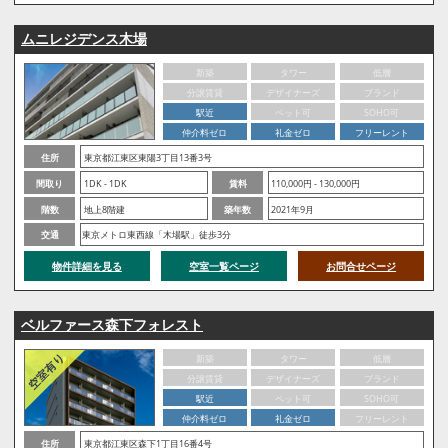
ムニレジデンス木場
新築
タワー
低層
分譲賃貸
デザイナーズ
ブランド
駅近
ペット可
SOHO可
仲介料ゼロ
礼金ゼロ
フリーレント
住所
東京都江東区東陽3丁目13番3号
間取り
1DK - 1DK
賃料
110,000円 - 130,000円
階数
地上8階建
築年数
2021年9月
交通
東京メトロ東西線「木場駅」徒歩3分
物件詳細を見る
空室一覧ページ
お問合せページ
ベルファース森下フォレスト
新築
タワー
低層
分譲賃貸
デザイナーズ
ブランド
駅近
ペット可
SOHO可
仲介料ゼロ
礼金ゼロ
フリーレント
住所
東京都江東区森下1丁目16番4号