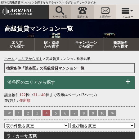
都内の高級賃貸マンションを探すならアライバル・ラグジュアリースタイル
ワード検索
電話する
お問合せ
メニュー
高級賃貸マンション一覧
エリア
キャンペーン
駅・路線
新築物件
から探す
から探す
から探す
から探す
ホーム
エリアから探す
高級賃貸マンション検索結果
検索条件「渋谷区」の高級賃貸マンション一覧
渋谷区のエリアから探す
該当物件
122
棟中
31～40
棟まで表示(4ページ/13ページ)
並び順：
住所順
<<
1
2
3
4
5
6
7
8
9
10
>>
ラ・カーサ広尾