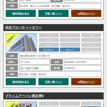
交通
JR山手線、東京メトロ日比谷線「恵比寿駅」徒歩7分
物件詳細を見る
空室一覧ページ
お問合せページ
渋谷プロパティータワー
新築
タワー
低層
分譲賃貸
デザイナーズ
ブランド
駅近
ペット可
SOHO可
仲介料ゼロ
礼金ゼロ
フリーレント
住所
東京都渋谷区東1丁目32番12号
間取り
1R - 2LDK
賃料
209,000円 - 450,000円
階数
地上15階地下2階建
築年数
1990年5月
交通
JR山手線「渋谷駅」徒歩9分
物件詳細を見る
空室一覧ページ
お問合せページ
プライムアーバン恵比寿Ⅱ
新築
タワー
低層