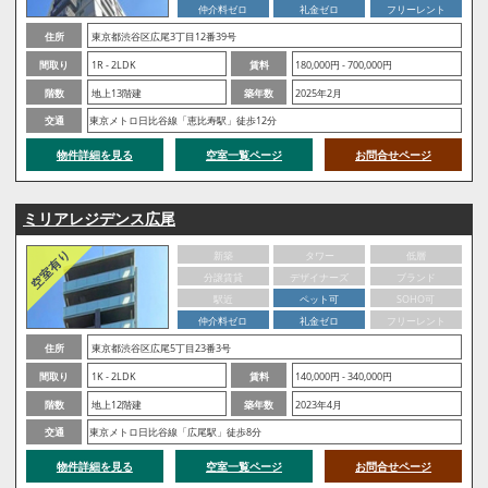
仲介料ゼロ
礼金ゼロ
フリーレント
住所
東京都渋谷区広尾3丁目12番39号
間取り
1R - 2LDK
賃料
180,000円 - 700,000円
階数
地上13階建
築年数
2025年2月
交通
東京メトロ日比谷線「恵比寿駅」徒歩12分
物件詳細を見る
空室一覧ページ
お問合せページ
ミリアレジデンス広尾
新築
タワー
低層
分譲賃貸
デザイナーズ
ブランド
駅近
ペット可
SOHO可
仲介料ゼロ
礼金ゼロ
フリーレント
住所
東京都渋谷区広尾5丁目23番3号
間取り
1K - 2LDK
賃料
140,000円 - 340,000円
階数
地上12階建
築年数
2023年4月
交通
東京メトロ日比谷線「広尾駅」徒歩8分
物件詳細を見る
空室一覧ページ
お問合せページ