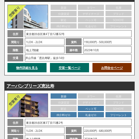
新築
タワー
低層
分譲賃貸
デザイナーズ
ブランド
駅近
ペット可
SOHO可
仲介料ゼロ
礼金ゼロ
フリーレント
住所
東京都渋谷区東4丁目12番32号
間取り
1LDK - 2LDK
賃料
190,000円 - 500,000円
階数
地上7階建
築年数
2023年10月
交通
JR山手線「恵比寿駅」徒歩14分
物件詳細を見る
空室一覧ページ
お問合せページ
アーバンブリーズ恵比寿
新築
タワー
低層
分譲賃貸
デザイナーズ
ブランド
駅近
ペット可
SOHO可
仲介料ゼロ
礼金ゼロ
フリーレント
住所
東京都渋谷区東3丁目15番2号
間取り
1LDK - 2LDK
賃料
220,000円 - 680,000円
階数
地上14階建
築年数
2026年3月