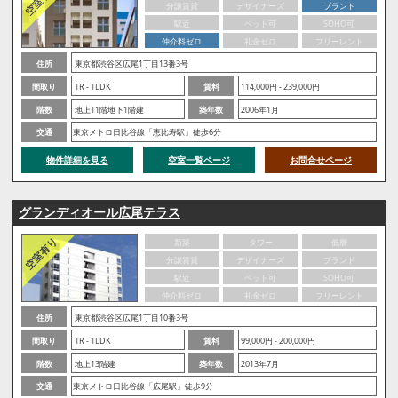
分譲賃貸
デザイナーズ
ブランド
駅近
ペット可
SOHO可
仲介料ゼロ
礼金ゼロ
フリーレント
住所
東京都渋谷区広尾1丁目13番3号
間取り
1R - 1LDK
賃料
114,000円 - 239,000円
階数
地上11階地下1階建
築年数
2006年1月
交通
東京メトロ日比谷線「恵比寿駅」徒歩6分
物件詳細を見る
空室一覧ページ
お問合せページ
グランディオール広尾テラス
新築
タワー
低層
分譲賃貸
デザイナーズ
ブランド
駅近
ペット可
SOHO可
仲介料ゼロ
礼金ゼロ
フリーレント
住所
東京都渋谷区広尾1丁目10番3号
間取り
1R - 1LDK
賃料
99,000円 - 200,000円
階数
地上13階建
築年数
2013年7月
交通
東京メトロ日比谷線「広尾駅」徒歩9分