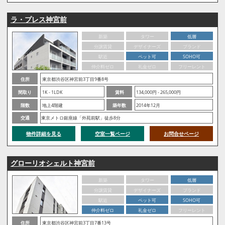
ラ・プレス神宮前
新築
タワー
低層
分譲賃貸
デザイナーズ
ブランド
駅近
ペット可
SOHO可
仲介料ゼロ
礼金ゼロ
フリーレント
住所
東京都渋谷区神宮前3丁目9番8号
間取り
1K - 1LDK
賃料
134,000円 - 265,000円
階数
地上4階建
築年数
2014年12月
交通
東京メトロ銀座線「外苑前駅」徒歩8分
物件詳細を見る
空室一覧ページ
お問合せページ
グローリオシェルト神宮前
新築
タワー
低層
分譲賃貸
デザイナーズ
ブランド
駅近
ペット可
SOHO可
仲介料ゼロ
礼金ゼロ
フリーレント
住所
東京都渋谷区神宮前3丁目7番13号