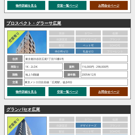
物件詳細を見る
空室一覧ページ
お問合せページ
プロスペクト・グラーサ広尾
新築
タワー
低層
分譲賃貸
デザイナーズ
ブランド
駅近
ペット可
SOHO可
仲介料ゼロ
礼金ゼロ
フリーレント
住所
東京都渋谷区広尾1丁目10番6号
間取り
1K - 2LDK
賃料
116,000円 - 298,000円
階数
地上14階建
築年数
2005年12月
交通
東京メトロ日比谷線「広尾駅」徒歩8分
物件詳細を見る
空室一覧ページ
お問合せページ
グランパセオ広尾
新築
タワー
低層
分譲賃貸
デザイナーズ
ブランド
駅近
ペット可
SOHO可