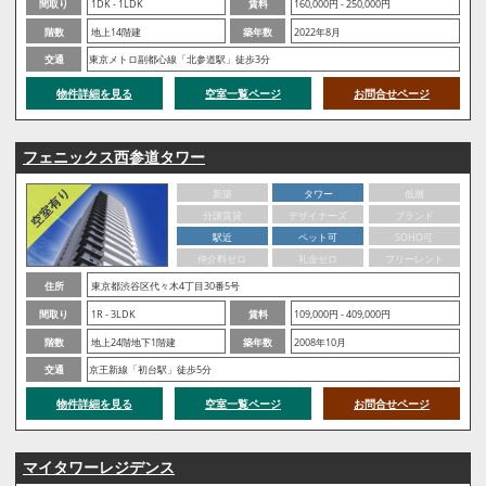
間取り
1DK - 1LDK
賃料
160,000円 - 250,000円
階数
地上14階建
築年数
2022年8月
交通
東京メトロ副都心線「北参道駅」徒歩3分
物件詳細を見る
空室一覧ページ
お問合せページ
フェニックス西参道タワー
新築
タワー
低層
分譲賃貸
デザイナーズ
ブランド
駅近
ペット可
SOHO可
仲介料ゼロ
礼金ゼロ
フリーレント
住所
東京都渋谷区代々木4丁目30番5号
間取り
1R - 3LDK
賃料
109,000円 - 409,000円
階数
地上24階地下1階建
築年数
2008年10月
交通
京王新線「初台駅」徒歩5分
物件詳細を見る
空室一覧ページ
お問合せページ
マイタワーレジデンス