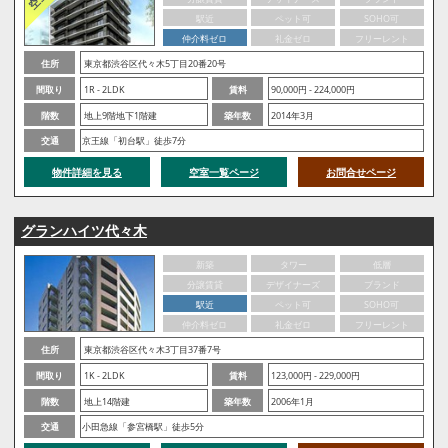
駅近
ペット可
SOHO可
仲介料ゼロ
礼金ゼロ
フリーレント
住所
東京都渋谷区代々木5丁目20番20号
間取り
1R - 2LDK
賃料
90,000円 - 224,000円
階数
地上9階地下1階建
築年数
2014年3月
交通
京王線「初台駅」徒歩7分
物件詳細を見る
空室一覧ページ
お問合せページ
グランハイツ代々木
新築
タワー
低層
分譲賃貸
デザイナーズ
ブランド
駅近
ペット可
SOHO可
仲介料ゼロ
礼金ゼロ
フリーレント
住所
東京都渋谷区代々木3丁目37番7号
間取り
1K - 2LDK
賃料
123,000円 - 229,000円
階数
地上14階建
築年数
2006年1月
交通
小田急線「参宮橋駅」徒歩5分