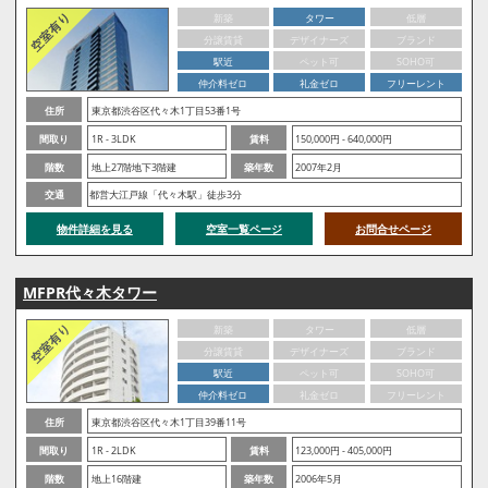
新築
タワー
低層
分譲賃貸
デザイナーズ
ブランド
駅近
ペット可
SOHO可
仲介料ゼロ
礼金ゼロ
フリーレント
住所
東京都渋谷区代々木1丁目53番1号
間取り
1R - 3LDK
賃料
150,000円 - 640,000円
階数
地上27階地下3階建
築年数
2007年2月
交通
都営大江戸線「代々木駅」徒歩3分
物件詳細を見る
空室一覧ページ
お問合せページ
MFPR代々木タワー
新築
タワー
低層
分譲賃貸
デザイナーズ
ブランド
駅近
ペット可
SOHO可
仲介料ゼロ
礼金ゼロ
フリーレント
住所
東京都渋谷区代々木1丁目39番11号
間取り
1R - 2LDK
賃料
123,000円 - 405,000円
階数
地上16階建
築年数
2006年5月