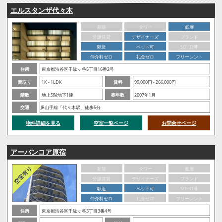
エルスタンザ代々木
新築
タワー
低層
分譲賃貸
デザイナーズ
ブランド
駅近
ペット可
SOHO可
仲介料ゼロ
礼金ゼロ
フリーレント
住所
東京都渋谷区千駄ヶ谷5丁目16番2号
間取り
1K - 1LDK
賃料
99,000円 - 266,000円
階数
地上5階地下1建
築年数
2007年1月
交通
JR山手線「代々木駅」徒歩5分
物件詳細を見る
空室一覧ページ
お問合せページ
アーバンコア原宿
新築
タワー
低層
分譲賃貸
デザイナーズ
ブランド
駅近
ペット可
SOHO可
仲介料ゼロ
礼金ゼロ
フリーレント
住所
東京都渋谷区千駄ヶ谷3丁目3番4号