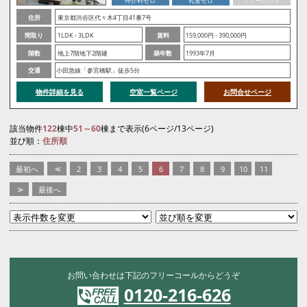
仲介料ゼロ
礼金ゼロ
フリーレント
住所
東京都渋谷区代々木4丁目41番7号
間取り
1LDK - 3LDK
賃料
159,000円 - 390,000円
階数
地上7階地下2階建
築年数
1993年7月
交通
小田急線「参宮橋駅」徒歩5分
物件詳細を見る
空室一覧ページ
お問合せページ
該当物件
122
棟中
51～60
棟まで表示(6ページ/13ページ)
並び順：
住所順
最初へ
<<
2
3
4
5
6
7
8
9
10
11
>>
最後へ
お問い合わせは下記のフリーコールからどうぞ
0120-216-626