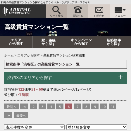
都内の高級賃貸マンションを探すならアライバル・ラグジュアリースタイル
ワード検索
電話する
お問合せ
メニュー
高級賃貸マンション一覧
エリア
キャンペーン
駅・路線
新築物件
から探す
から探す
から探す
から探す
ホーム
エリアから探す
高級賃貸マンション検索結果
検索条件「渋谷区」の高級賃貸マンション一覧
渋谷区のエリアから探す
該当物件
122
棟中
51～60
棟まで表示(6ページ/13ページ)
並び順：
住所順
最初へ
<<
2
3
4
5
6
7
8
9
10
11
>>
最後へ