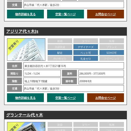
交通
JR山手線「代々木駅」徒歩2分
物件詳細を見る
空室一覧ページ
お問合せページ
アジリア代々木Js
新築
タワー
低層
分譲賃貸
デザイナーズ
ブランド
駅近
ペット可
SOHO可
仲介料ゼロ
礼金ゼロ
フリーレント
住所
東京都渋谷区代々木1丁目21番16号
間取り
1LDK - 1LDK
賃料
286,000円 - 377,000円
階数
地上10階地下1階建
築年数
2008年8月
交通
JR山手線「代々木駅」徒歩3分
物件詳細を見る
空室一覧ページ
お問合せページ
グランテール代々木
新築
タワー
低層
分譲賃貸
デザイナーズ
ブランド