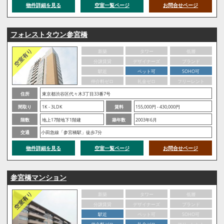
物件詳細を見る
空室一覧ページ
お問合せページ
フォレストタウン参宮橋
新築
タワー
低層
分譲賃貸
デザイナーズ
ブランド
駅近
ペット可
SOHO可
仲介料ゼロ
礼金ゼロ
フリーレント
住所
東京都渋谷区代々木3丁目33番7号
間取り
1K - 3LDK
賃料
155,000円 - 430,000円
階数
地上17階地下1階建
築年数
2003年6月
交通
小田急線「参宮橋駅」徒歩7分
物件詳細を見る
空室一覧ページ
お問合せページ
参宮橋マンション
新築
タワー
低層
分譲賃貸
デザイナーズ
ブランド
駅近
ペット可
SOHO可