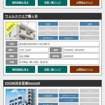
物件詳細を見る
空室一覧ページ
お問合せページ
ウェルスクエア幡ヶ谷
新築
タワー
低層
分譲賃貸
デザイナーズ
ブランド
駅近
ペット可
SOHO可
仲介料ゼロ
礼金ゼロ
フリーレント
住所
東京都渋谷区本町1丁目27番7号
間取り
1DK - 2LDK
賃料
170,000円 - 260,000円
階数
地上3階建
築年数
2026年6月
交通
京王新線「幡ヶ谷駅」徒歩7分
物件詳細を見る
空室一覧ページ
お問合せページ
ZOOM渋谷笹塚Second
新築
タワー
低層
分譲賃貸
デザイナーズ
ブランド
駅近
ペット可
SOHO可