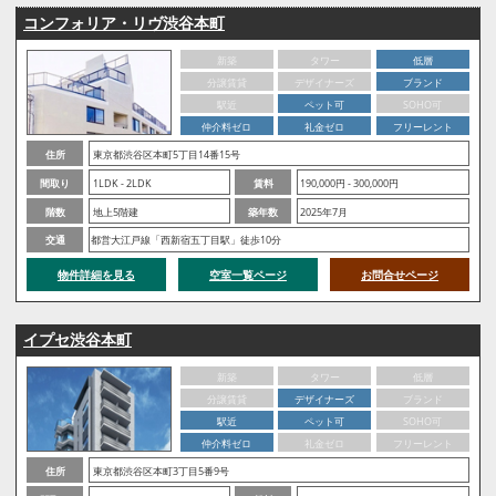
コンフォリア・リヴ渋谷本町
新築
タワー
低層
分譲賃貸
デザイナーズ
ブランド
駅近
ペット可
SOHO可
仲介料ゼロ
礼金ゼロ
フリーレント
住所
東京都渋谷区本町5丁目14番15号
間取り
1LDK - 2LDK
賃料
190,000円 - 300,000円
階数
地上5階建
築年数
2025年7月
交通
都営大江戸線「西新宿五丁目駅」徒歩10分
物件詳細を見る
空室一覧ページ
お問合せページ
イプセ渋谷本町
新築
タワー
低層
分譲賃貸
デザイナーズ
ブランド
駅近
ペット可
SOHO可
仲介料ゼロ
礼金ゼロ
フリーレント
住所
東京都渋谷区本町3丁目5番9号