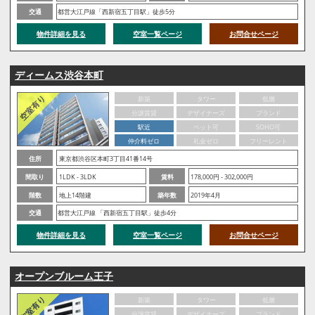
交通
都営大江戸線「西新宿五丁目駅」徒歩5分
物件詳細を見る
空室一覧ページ
お問合せページ
ディームス渋谷本町
新築
タワー
低層
分譲賃貸
デザイナーズ
ブランド
駅近
ペット可
SOHO可
仲介料ゼロ
礼金ゼロ
フリーレント
住所
東京都渋谷区本町3丁目41番14号
間取り
1LDK - 3LDK
賃料
178,000円 - 302,000円
階数
地上14階建
築年数
2019年4月
交通
都営大江戸線 「西新宿五丁目駅」徒歩4分
物件詳細を見る
空室一覧ページ
お問合せページ
オープンブルーム王子
新築
タワー
低層
分譲賃貸
デザイナーズ
ブランド