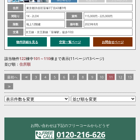
仲介料ゼロ
礼金ゼロ
フリーレント
住所
東京都渋谷区笹塚3丁目43番9号
間取り
1K - 2LDK
賃料
115,000円 - 225,000円
階数
地上12階建
築年数
2023年8月
交通
京王線・京王新線「笹塚駅」徒歩10分
物件詳細を見る
空室一覧ページ
お問合せページ
該当物件
122
棟中
101～110
棟まで表示(11ページ/13ページ)
並び順：
住所順
最初へ
<<
3
4
5
6
7
8
9
10
11
12
13
>>
お問い合わせは下記のフリーコールからどうぞ
0120-216-626