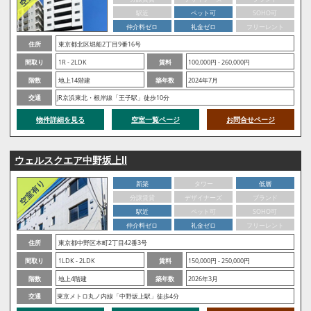
駅近
ペット可
SOHO可
仲介料ゼロ
礼金ゼロ
フリーレント
住所
東京都北区堀船2丁目9番16号
間取り
1R - 2LDK
賃料
100,000円 - 260,000円
階数
地上14階建
築年数
2024年7月
交通
JR京浜東北・根岸線「王子駅」徒歩10分
物件詳細を見る
空室一覧ページ
お問合せページ
ウェルスクエア中野坂上Ⅱ
新築
タワー
低層
分譲賃貸
デザイナーズ
ブランド
駅近
ペット可
SOHO可
仲介料ゼロ
礼金ゼロ
フリーレント
住所
東京都中野区本町2丁目42番3号
間取り
1LDK - 2LDK
賃料
150,000円 - 250,000円
階数
地上4階建
築年数
2026年3月
交通
東京メトロ丸ノ内線「中野坂上駅」徒歩4分