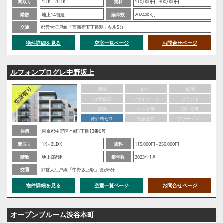
間取り
1DK - 2LDK
賃料
110,000円 - 300,000円
階数
地上14階建
築年数
2024年3月
交通
都営大江戸線「西新宿五丁目駅」徒歩5分
物件詳細を見る
空室一覧ページ
お問合せページ
ルフォンプログレ中野坂上
新築
タワー
低層
分譲賃貸
デザイナーズ
ブランド
駅近
ペット可
SOHO可
仲介料ゼロ
礼金ゼロ
フリーレント
住所
東京都中野区本町1丁目13番6号
間取り
1K - 2LDK
賃料
115,000円 - 250,000円
階数
地上6階建
築年数
2023年1月
交通
都営大江戸線「中野坂上駅」徒歩6分
物件詳細を見る
空室一覧ページ
お問合せページ
オープンブルーム渋谷本町