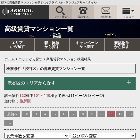
都内の高級賃貸マンションを探すならアライバル・ラグジュアリースタイル
ワード検索
電話する
お問合せ
メニュー
高級賃貸マンション一覧
エリア
キャンペーン
駅・路線
新築物件
から探す
から探す
から探す
から探す
ホーム
エリアから探す
高級賃貸マンション検索結果
検索条件「渋谷区」の高級賃貸マンション一覧
渋谷区のエリアから探す
該当物件
122
棟中
101～110
棟まで表示(11ページ/13ページ)
並び順：
住所順
最初へ
<<
3
4
5
6
7
8
9
10
11
12
13
>>