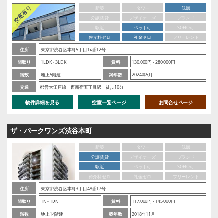
新築
タワー
低層
分譲賃貸
デザイナーズ
ブランド
駅近
ペット可
SOHO可
仲介料ゼロ
礼金ゼロ
フリーレント
住所
東京都渋谷区本町5丁目14番12号
間取り
1LDK - 3LDK
賃料
130,000円 - 280,000円
階数
地上5階建
築年数
2024年5月
交通
都営大江戸線「西新宿五丁目駅」徒歩10分
物件詳細を見る
空室一覧ページ
お問合せページ
ザ・パークワンズ渋谷本町
新築
タワー
低層
分譲賃貸
デザイナーズ
ブランド
駅近
ペット可
SOHO可
仲介料ゼロ
礼金ゼロ
フリーレント
住所
東京都渋谷区本町3丁目49番17号
間取り
1K - 1DK
賃料
117,000円 - 145,000円
階数
地上14階建
築年数
2018年11月