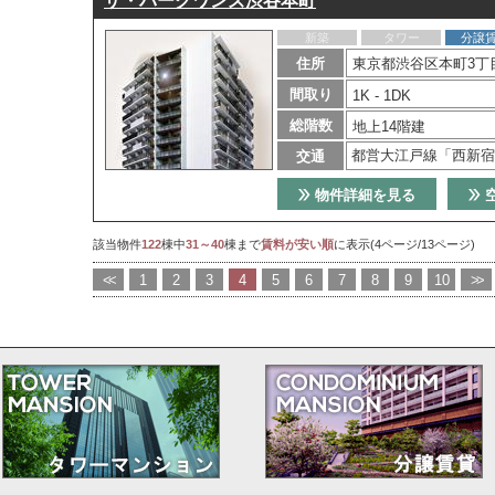
ザ・パークワンズ渋谷本町
新築
タワー
分譲
住所
東京都渋谷区本町3丁目
間取り
1K - 1DK
総階数
地上14階建
都営大江戸線「西新宿
交通
物件詳細を見る
該当物件
122
棟中
31～40
棟まで
賃料が安い順
に表示(4ページ/13ページ)
<<
1
2
3
4
5
6
7
8
9
10
>>