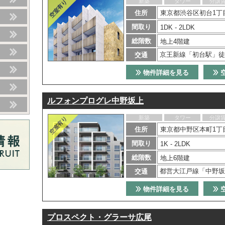
新築
タワー
分譲
住所
東京都渋谷区初台1丁目
間取り
1DK - 2LDK
総階数
地上4階建
京王新線「初台駅」徒
交通
物件詳細を見る
ルフォンプログレ中野坂上
新築
タワー
分譲
住所
東京都中野区本町1丁目
間取り
1K - 2LDK
総階数
地上6階建
都営大江戸線「中野坂
交通
物件詳細を見る
プロスペクト・グラーサ広尾