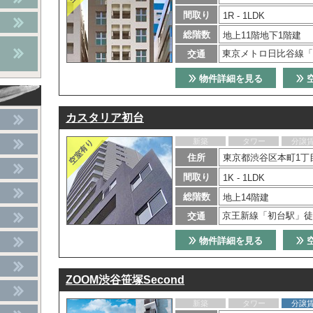
間取り
1R - 1LDK
総階数
地上11階地下1階建
東京メトロ日比谷線「
交通
物件詳細を見る
カスタリア初台
新築
タワー
分譲
住所
東京都渋谷区本町1丁目
間取り
1K - 1LDK
総階数
地上14階建
京王新線「初台駅」徒
交通
物件詳細を見る
ZOOM渋谷笹塚Second
新築
タワー
分譲