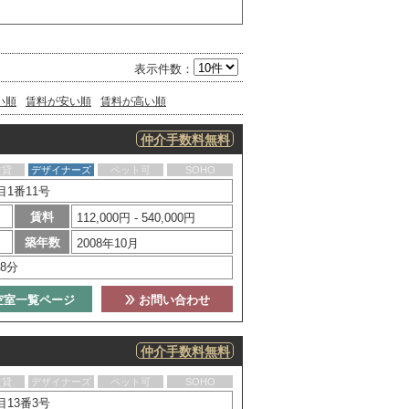
表示件数：
い順
賃料が安い順
賃料が高い順
仲介手数料無料
賃貸
デザイナーズ
ペット可
SOHO
1番11号
賃料
112,000円 - 540,000円
築年数
2008年10月
8分
空室一覧ページ
お問い合わせ
仲介手数料無料
賃貸
デザイナーズ
ペット可
SOHO
13番3号