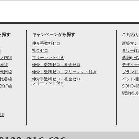
ら探す
キャンペーンから探す
こだわ
仲介手数料ゼロ
新築マン
線
礼金ゼロ
タワー(1
ノ内線
フリーレント付き
低層(5F
座線
仲介手数料ゼロ＋礼金ゼロ
デザイナ
代田線
仲介手数料ゼロ＋フリーレント付き
ブランド
比谷線
仲介手数料ゼロ＋礼金ゼロ
ペット相
フリーレント付き
楽町線
SOHO相
駅近(徒歩
線