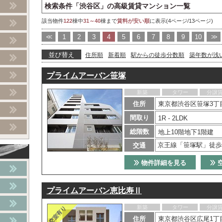
検索条件「渋谷区」の高級賃貸マンション一覧
該当物件
122
棟中
31～40
棟まで
賃料が安い順
に表示(4ページ/13ページ)
<<
1
2
3
4
5
6
7
8
9
10
>>
並び替え
住所順
新着順
駅からの徒歩分数順
築年数が浅
プライムアーバン笹塚
新築
タワー
分譲
住所
東京都渋谷区笹塚3丁目
間取り
1R - 2LDK
総階数
地上10階地下1階建
京王線「笹塚駅」徒歩
交通
物件詳細を見る
プライムアーバン恵比寿Ⅱ
新築
タワー
分譲
住所
東京都渋谷区広尾1丁目