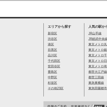
エリアから探す
人気の駅か
新宿区
JR山手線
渋谷区
JR総武中央
港区
東京メトロ丸
目黒区
東京メトロ銀
品川区
東京メトロ千
千代田区
東京メトロ日
世田谷区
東京メトロ有
豊島区
都営大江戸線
中野区
都営三田線
杉並区
東急東横線
その他23区
東急田園都市