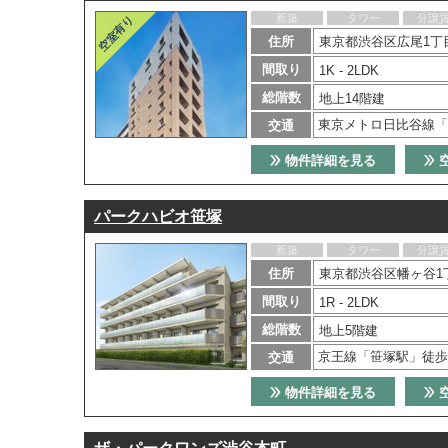
新築
タワー
分譲
住所
東京都渋谷区広尾1丁目
間取り
1K - 2LDK
総階数
地上14階建
東京メトロ日比谷線「
交通
物件詳細を見る
パークハビオ笹塚
新築
タワー
分譲
住所
東京都渋谷区幡ヶ谷1丁
間取り
1R - 2LDK
総階数
地上5階建
京王線「笹塚駅」徒歩
交通
物件詳細を見る