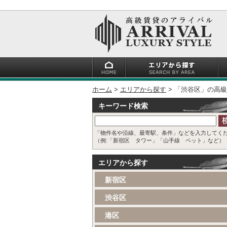
ホーム
エリアから探す
「渋谷区」の高級
キーワード検索
「物件名や沿線、最寄駅、条件」などを入力してく
（例:「新宿区 タワー」「山手線 ペット」など）
エリアから探す
新宿区
渋谷区
港区