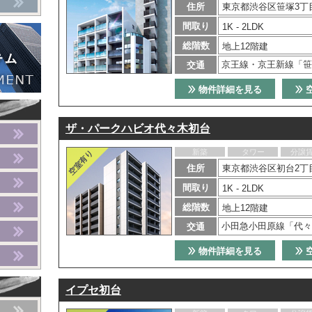
住所
東京都渋谷区笹塚3丁目
間取り
1K - 2LDK
総階数
地上12階建
京王線・京王新線「笹
交通
物件詳細を見る
ザ・パークハビオ代々木初台
新築
タワー
分譲
住所
東京都渋谷区初台2丁目
間取り
1K - 2LDK
総階数
地上12階建
小田急小田原線「代々
交通
物件詳細を見る
イプセ初台