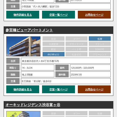
交通
小田急線「代々木八幡駅」徒歩12分
物件詳細を見る
空室一覧ページ
お問合せページ
参宮橋ビューアパートメント
新築
タワー
低層
分譲賃貸
デザイナーズ
ブランド
駅近
ペット可
SOHO可
仲介料ゼロ
礼金ゼロ
フリーレント
住所
東京都渋谷区代々木4丁目35番16号
間取り
1K - 3LDK
賃料
120,000円 - 320,000円
階数
地上5階建
築年数
2024年3月
交通
京王新線 「初台駅」徒歩6分
物件詳細を見る
空室一覧ページ
お問合せページ
オーキッドレジデンス渋谷富ヶ谷
新築
タワー
低層