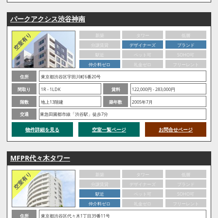
パークアクシス渋谷神南
新築
タワー
低層
分譲賃貸
デザイナーズ
ブランド
駅近
ペット可
SOHO可
仲介料ゼロ
礼金ゼロ
フリーレント
住所
東京都渋谷区宇田川町6番20号
間取り
1R - 1LDK
賃料
122,000円 - 283,000円
階数
地上13階建
築年数
2005年7月
交通
東急田園都市線「渋谷駅」徒歩7分
物件詳細を見る
空室一覧ページ
お問合せページ
MFPR代々木タワー
新築
タワー
低層
分譲賃貸
デザイナーズ
ブランド
駅近
ペット可
SOHO可
仲介料ゼロ
礼金ゼロ
フリーレント
住所
東京都渋谷区代々木1丁目39番11号