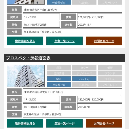
仲介料ゼロ
礼金ゼロ
フリーレント
住所
東京都渋谷区円山町26番7号
間取り
1R - 2LDK
賃料
121,000円 - 218,000円
階数
地上14階地下2階建
築年数
2002年11月
交通
京王井の頭線「神泉駅」徒歩3分
物件詳細を見る
空室一覧ページ
お問合せページ
プロスペクト渋谷道玄坂
新築
タワー
低層
分譲賃貸
デザイナーズ
ブランド
駅近
ペット可
SOHO可
仲介料ゼロ
礼金ゼロ
フリーレント
住所
東京都渋谷区道玄坂1丁目17番6号
間取り
1R - 3LDK
賃料
122,000円 - 320,000円
階数
地上14階地下1階建
築年数
2005年2月
交通
京王井の頭線「渋谷駅」徒歩4分
物件詳細を見る
空室一覧ページ
お問合せページ