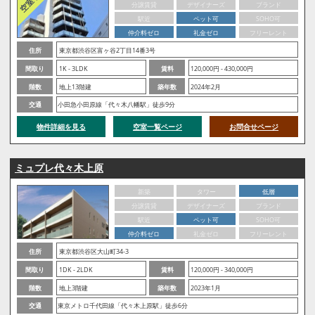
分譲賃貸
デザイナーズ
ブランド
駅近
ペット可
SOHO可
仲介料ゼロ
礼金ゼロ
フリーレント
住所
東京都渋谷区富ヶ谷2丁目14番3号
間取り
1K - 3LDK
賃料
120,000円 - 430,000円
階数
地上13階建
築年数
2024年2月
交通
小田急小田原線「代々木八幡駅」徒歩9分
物件詳細を見る
空室一覧ページ
お問合せページ
ミュプレ代々木上原
新築
タワー
低層
分譲賃貸
デザイナーズ
ブランド
駅近
ペット可
SOHO可
仲介料ゼロ
礼金ゼロ
フリーレント
住所
東京都渋谷区大山町34-3
間取り
1DK - 2LDK
賃料
120,000円 - 340,000円
階数
地上3階建
築年数
2023年1月
交通
東京メトロ千代田線「代々木上原駅」徒歩6分