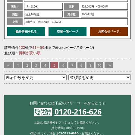
間取り
1R - 2LDK
賃料
123,000円 - 405,000円
階数
地上16階建
築年数
2006年5月
交通
JR山手線「代々木駅」徒歩2分
物件詳細を見る
空室一覧ページ
お問合せページ
該当物件
122
棟中
41～50
棟まで表示(5ページ/13ページ)
並び順：
賃料が安い順
<<
1
2
3
4
5
6
7
8
9
10
>>
お問い合わせは下記のフリーコールからどうぞ
0120-216-626
上記の電話番号をプッシュしてお電話ください。
[受付時間] 10:00～19:00
※繋がりにくい場合は
03-5343-6030
へお電話ください。