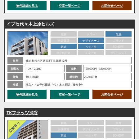
物件詳細を見る
空室一覧ページ
お問合せページ
イプセ代々木上原ヒルズ
新築
タワー
低層
分譲賃貸
デザイナーズ
ブランド
駅近
ペット可
SOHO可
仲介料ゼロ
礼金ゼロ
フリーレント
住所
東京都渋谷区西原3丁目28番12号
間取り
1DK - 2LDK
賃料
120,000円 - 330,000円
階数
地上3階建
築年数
2024年1月
交通
東京メトロ千代田線「代々木上原駅」徒歩4分
物件詳細を見る
空室一覧ページ
お問合せページ
TKフラッツ渋谷
新築
タワー
低層
分譲賃貸
デザイナーズ
ブランド
駅近
ペット可
SOHO可