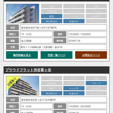
新築
タワー
低層
分譲賃貸
デザイナーズ
ブランド
駅近
ペット可
SOHO可
仲介料ゼロ
礼金ゼロ
フリーレント
住所
東京都渋谷区千駄ヶ谷3丁目7番8号
間取り
1K - 1LDK
賃料
118,000円 - 178,000円
階数
地上6階建
築年数
2014年11月
交通
東京メトロ副都心線「北参道駅」徒歩3分
物件詳細を見る
空室一覧ページ
お問合せページ
プラウドフラット渋谷富ヶ谷
新築
タワー
低層
分譲賃貸
デザイナーズ
ブランド
駅近
ペット可
SOHO可
仲介料ゼロ
礼金ゼロ
フリーレント
住所
東京都渋谷区富ヶ谷2丁目20番8号
間取り
1K - 2LDK
賃料
118,000円 - 265,000円
階数
地上10階建
築年数
2019年2月