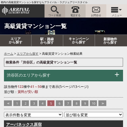
都内の高級賃貸マンションを探すならアライバル・ラグジュアリースタイル
ワード検索
電話する
お問合せ
メニュー
高級賃貸マンション一覧
エリア
キャンペーン
駅・路線
新築物件
から探す
から探す
から探す
から探す
ホーム
エリアから探す
高級賃貸マンション検索結果
検索条件「渋谷区」の高級賃貸マンション一覧
渋谷区のエリアから探す
該当物件
122
棟中
41～50
棟まで表示(5ページ/13ページ)
並び順：
賃料が安い順
<<
1
2
3
4
5
6
7
8
9
10
>>
アーバネックス原宿