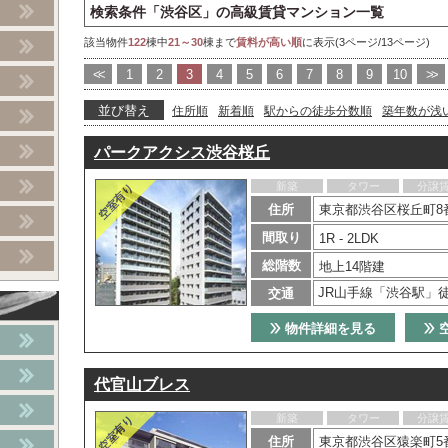
検索条件「渋谷区」の高級賃貸マンション一覧
該当物件
122
棟中
21～30
棟まで
賃料が高い順
に表示(3ページ/13ページ)
<<
1
2
3
4
5
6
7
8
9
10
>>
並び替え
住所順
新着順
駅からの徒歩分数順
築年数が浅
パークアクシス渋谷桜丘
新築
タワー
分譲
住所
東京都渋谷区桜丘町8番
間取り
1R - 2LDK
総階数
地上14階建
JR山手線「渋谷駅」
交通
物件詳細を見る
代官山ブレス
新築
タワー
分譲
住所
東京都渋谷区猿楽町5番