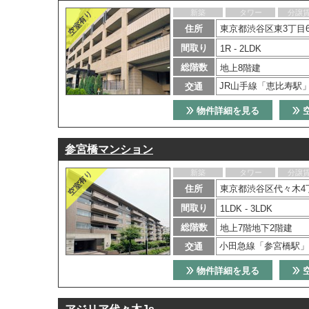
新築
タワー
分譲
住所
東京都渋谷区東3丁目6
間取り
1R - 2LDK
総階数
地上8階建
JR山手線「恵比寿駅
交通
物件詳細を見る
参宮橋マンション
新築
タワー
分譲
住所
東京都渋谷区代々木4丁
間取り
1LDK - 3LDK
総階数
地上7階地下2階建
小田急線「参宮橋駅」
交通
物件詳細を見る