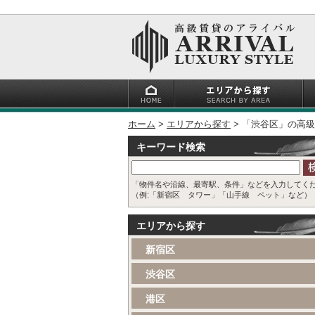
ホーム
エリアから探す
「渋谷区」の高級
キーワード検索
「物件名や沿線、最寄駅、条件」などを入力してく
（例:「新宿区 タワー」「山手線 ペット」など）
エリアから探す
新宿区
渋谷区
港区