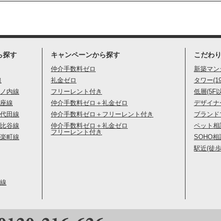
ら探す
キャンペーンから探す
こだわ
仲介手数料ゼロ
新築マン
線
礼金ゼロ
タワー(1
ノ内線
フリーレント付き
低層(5F
座線
仲介手数料ゼロ＋礼金ゼロ
デザイナ
代田線
仲介手数料ゼロ＋フリーレント付き
ブランド
比谷線
仲介手数料ゼロ＋礼金ゼロ
ペット相
フリーレント付き
楽町線
SOHO相
駅近(徒歩
線