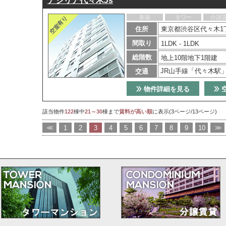
アジリア代々木Js
新築
タワー
分譲
住所
東京都渋谷区代々木1丁
間取り
1LDK - 1LDK
総階数
地上10階地下1階建
JR山手線「代々木駅
交通
物件詳細を見る
該当物件
122
棟中
21～30
棟まで
賃料が高い順
に表示(3ページ/13ページ)
<<
1
2
3
4
5
6
7
8
9
10
>>