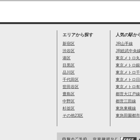
エリアから探す
人気の駅か
新宿区
JR山手線
渋谷区
JR総武中央
港区
東京メトロ丸
目黒区
東京メトロ銀
品川区
東京メトロ千
千代田区
東京メトロ日
世田谷区
東京メトロ有
豊島区
都営大江戸線
中野区
都営三田線
杉並区
東急東横線
その他23区
東急田園都市