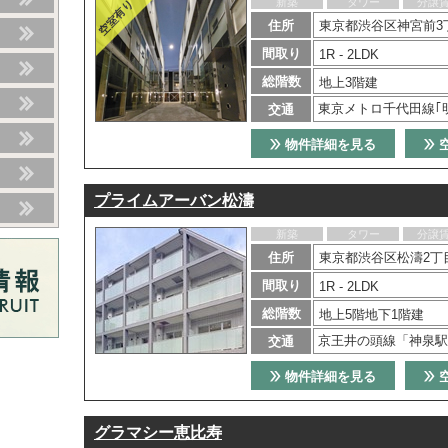
新築
タワー
分譲
住所
東京都渋谷区神宮前3丁
間取り
1R - 2LDK
総階数
地上3階建
東京メトロ千代田線｢
交通
物件詳細を見る
プライムアーバン松濤
新築
タワー
分譲
住所
東京都渋谷区松濤2丁目
間取り
1R - 2LDK
総階数
地上5階地下1階建
京王井の頭線「神泉駅
交通
物件詳細を見る
グラマシー恵比寿