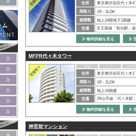
住所
東京都渋谷区代々木4丁
間取り
1R - 3LDK
総階数
地上24階地下1階建
京王新線「初台駅」徒
交通
物件詳細を見る
MFPR代々木タワー
新築
タワー
分譲
住所
東京都渋谷区代々木1丁
間取り
1R - 2LDK
総階数
地上16階建
JR山手線「代々木駅
交通
物件詳細を見る
神宮前マンション