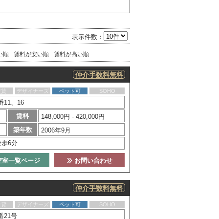
表示件数：
い順
賃料が安い順
賃料が高い順
仲介手数料無料
賃貸
デザイナーズ
ペット可
SOHO
11、16
賃料
148,000円 - 420,000円
築年数
2006年9月
徒歩6分
空室一覧ページ
お問い合わせ
仲介手数料無料
賃貸
デザイナーズ
ペット可
SOHO
21号