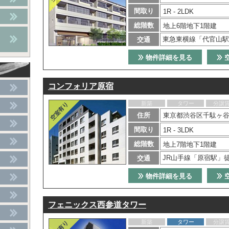
間取り
1R - 2LDK
総階数
地上6階地下1階建
東急東横線「代官山駅
交通
物件詳細を見る
コンフォリア原宿
新築
タワー
分譲
住所
東京都渋谷区千駄ヶ谷3
間取り
1R - 3LDK
総階数
地上7階地下1階建
JR山手線「原宿駅」
交通
物件詳細を見る
フェニックス西参道タワー
新築
タワー
分譲