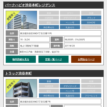
パークハビオ渋谷本町レジデンス
新築
タワー
低層
分譲賃貸
デザイナーズ
ブランド
駅近
ペット可
SOHO可
仲介料ゼロ
礼金ゼロ
フリーレント
住所
東京都渋谷区本町4丁目22番10号
間取り
1R - 3LDK
賃料
98,000円 - 316,000円
階数
地上13階地下1階建
築年数
2011年5月
交通
都営大江戸線「西新宿五丁目駅」徒歩7分
物件詳細を見る
空室一覧ページ
お問合せページ
トラック渋谷本町
新築
タワー
低層
分譲賃貸
デザイナーズ
ブランド
駅近
ペット可
SOHO可
仲介料ゼロ
礼金ゼロ
フリーレント
住所
東京都渋谷区本町3丁目52番7号