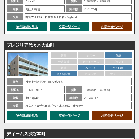
間取り
1K - 2K
賃料
160,000円 - 310,000円
階数
地上13階建
築年数
2026年5月
交通
都営大江戸線「西新宿五丁目駅」徒歩7分
物件詳細を見る
空室一覧ページ
お問合せページ
プレジリア代々木大山町
新築
タワー
低層
分譲賃貸
デザイナーズ
ブランド
駅近
ペット可
SOHO可
仲介料ゼロ
礼金ゼロ
フリーレント
住所
東京都渋谷区大山町27番21号
間取り
1LDK - 3LDK
賃料
160,000円 - 307,000円
階数
地上4階建
築年数
2017年11月
交通
東京メトロ千代田線「代々木上原駅」徒歩9分
物件詳細を見る
空室一覧ページ
お問合せページ
ディームス渋谷本町