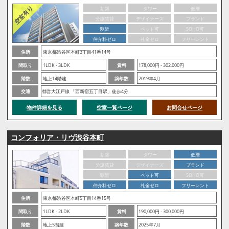
新築
タワー
低層
分譲賃貸
デザイナーズ
ブランド
駅近
ペット可
SOHO可
仲介料ゼロ
礼金ゼロ
フリーレント
住所
東京都渋谷区本町3丁目41番14号
間取り
1LDK - 3LDK
賃料
178,000円 - 302,000円
階数
地上14階建
築年数
2019年4月
交通
都営大江戸線 「西新宿五丁目駅」徒歩4分
物件詳細を見る
空室一覧ページ
お問合せページ
コンフォリア・リヴ渋谷本町
新築
タワー
低層
分譲賃貸
デザイナーズ
ブランド
駅近
ペット可
SOHO可
仲介料ゼロ
礼金ゼロ
フリーレント
住所
東京都渋谷区本町5丁目14番15号
間取り
1LDK - 2LDK
賃料
190,000円 - 300,000円
階数
地上5階建
築年数
2025年7月