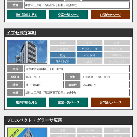
交通
都営大江戸線「西新宿五丁目駅」徒歩10分
物件詳細を見る
空室一覧ページ
お問合せページ
イプセ渋谷本町
新築
タワー
低層
分譲賃貸
デザイナーズ
ブランド
駅近
ペット可
SOHO可
仲介料ゼロ
礼金ゼロ
フリーレント
住所
東京都渋谷区本町3丁目5番9号
間取り
1DK - 2LDK
賃料
110,000円 - 300,000円
階数
地上14階建
築年数
2024年3月
交通
都営大江戸線「西新宿五丁目駅」徒歩5分
物件詳細を見る
空室一覧ページ
お問合せページ
プロスペクト・グラーサ広尾
新築
タワー
低層
分譲賃貸
デザイナーズ
ブランド