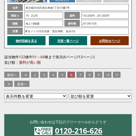
仲介料ゼロ
礼金ゼロ
フリーレント
住所
東京都渋谷区恵比寿南1丁目10番7号
間取り
1R - 2LDK
賃料
135,000円 - 281,000円
階数
地上14階建
築年数
2013年10月
交通
東京メトロ日比谷線「恵比寿駅」徒歩2分
物件詳細を見る
空室一覧ページ
お問合せページ
該当物件
122
棟中
51～60
棟まで表示(6ページ/13ページ)
並び順：
賃料が高い順
最初へ
<<
2
3
4
5
6
7
8
9
10
11
>>
最後へ
お問い合わせは下記のフリーコールからどうぞ
0120-216-626