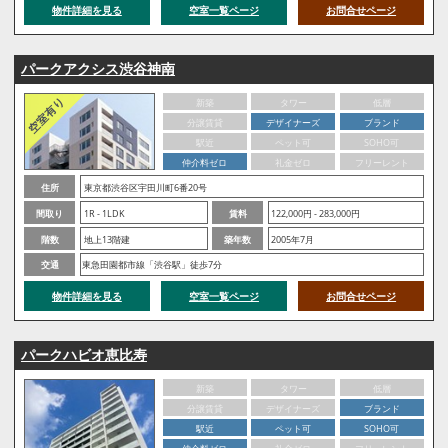
物件詳細を見る
空室一覧ページ
お問合せページ
パークアクシス渋谷神南
新築
タワー
低層
分譲賃貸
デザイナーズ
ブランド
駅近
ペット可
SOHO可
仲介料ゼロ
礼金ゼロ
フリーレント
住所
東京都渋谷区宇田川町6番20号
間取り
1R - 1LDK
賃料
122,000円 - 283,000円
階数
地上13階建
築年数
2005年7月
交通
東急田園都市線「渋谷駅」徒歩7分
物件詳細を見る
空室一覧ページ
お問合せページ
パークハビオ恵比寿
新築
タワー
低層
分譲賃貸
デザイナーズ
ブランド
駅近
ペット可
SOHO可