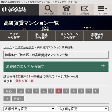
都内の高級賃貸マンションを探すならアライバル・ラグジュアリースタイル
ワード検索
電話する
お問合せ
メニュー
高級賃貸マンション一覧
エリア
キャンペーン
駅・路線
新築物件
から探す
から探す
から探す
から探す
ホーム
エリアから探す
高級賃貸マンション検索結果
検索条件「渋谷区」の高級賃貸マンション一覧
渋谷区のエリアから探す
該当物件
122
棟中
51～60
棟まで表示(6ページ/13ページ)
並び順：
賃料が高い順
最初へ
<<
2
3
4
5
6
7
8
9
10
11
>>
最後へ