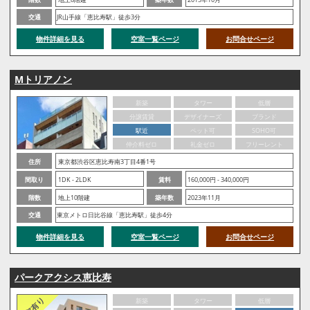
交通
JR山手線「恵比寿駅」徒歩3分
物件詳細を見る
空室一覧ページ
お問合せページ
Mトリアノン
新築
タワー
低層
分譲賃貸
デザイナーズ
ブランド
駅近
ペット可
SOHO可
仲介料ゼロ
礼金ゼロ
フリーレント
住所
東京都渋谷区恵比寿南3丁目4番1号
間取り
1DK - 2LDK
賃料
160,000円 - 340,000円
階数
地上10階建
築年数
2023年11月
交通
東京メトロ日比谷線「恵比寿駅」徒歩4分
物件詳細を見る
空室一覧ページ
お問合せページ
パークアクシス恵比寿
新築
タワー
低層