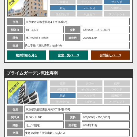
分譲賃貸
デザイナーズ
ブランド
駅近
ペット可
SOHO可
仲介料ゼロ
礼金ゼロ
フリーレント
住所
東京都渋谷区恵比寿4丁目16番6号
間取り
1R - 3LDK
賃料
189,000円 - 810,000円
階数
地上9階地下1階建
築年数
2009年12月
交通
JR山手線「恵比寿駅」徒歩4分
物件詳細を見る
空室一覧ページ
お問合せページ
プライムガーデン恵比寿南
新築
タワー
低層
分譲賃貸
デザイナーズ
ブランド
駅近
ペット可
SOHO可
仲介料ゼロ
礼金ゼロ
フリーレント
住所
東京都渋谷区恵比寿南3丁目4番13号
間取り
1LDK - 2LDK
賃料
200,000円 - 350,000円
階数
地上13階建
築年数
2024年11月
交通
東急東横線「代官山駅」徒歩5分