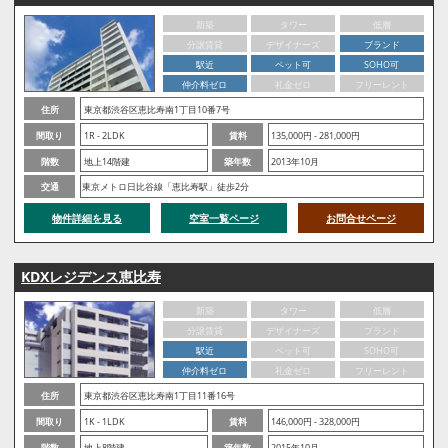
新築
タワー
低層
分譲賃貸
デザイナーズ
ブランド
駅近
ペット可
SOHO可
仲介料ゼロ
礼金ゼロ
フリーレント
住所
東京都渋谷区恵比寿南1丁目10番7号
間取り
1R - 2LDK
賃料
135,000円 - 281,000円
階数
地上14階建
築年数
2013年10月
交通
東京メトロ日比谷線「恵比寿駅」徒歩2分
物件詳細を見る
空室一覧ページ
お問合せページ
KDXレジデンス恵比寿
新築
タワー
低層
分譲賃貸
デザイナーズ
ブランド
駅近
ペット可
SOHO可
仲介料ゼロ
礼金ゼロ
フリーレント
住所
東京都渋谷区恵比寿南1丁目11番16号
間取り
1K - 1LDK
賃料
146,000円 - 328,000円
階数
地上8階建
築年数
2015年10月