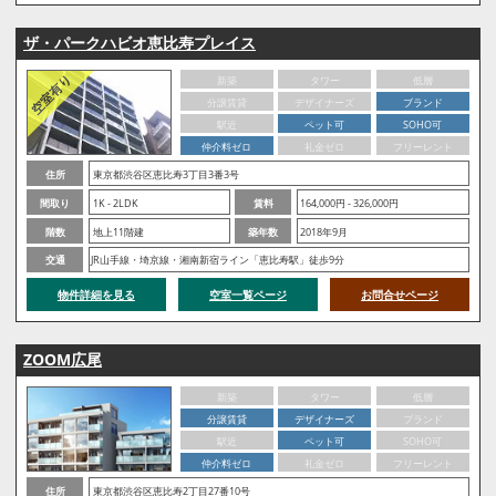
ザ・パークハビオ恵比寿プレイス
新築
タワー
低層
分譲賃貸
デザイナーズ
ブランド
駅近
ペット可
SOHO可
仲介料ゼロ
礼金ゼロ
フリーレント
住所
東京都渋谷区恵比寿3丁目3番3号
間取り
1K - 2LDK
賃料
164,000円 - 326,000円
階数
地上11階建
築年数
2018年9月
交通
JR山手線・埼京線・湘南新宿ライン「恵比寿駅」徒歩9分
物件詳細を見る
空室一覧ページ
お問合せページ
ZOOM広尾
新築
タワー
低層
分譲賃貸
デザイナーズ
ブランド
駅近
ペット可
SOHO可
仲介料ゼロ
礼金ゼロ
フリーレント
住所
東京都渋谷区恵比寿2丁目27番10号