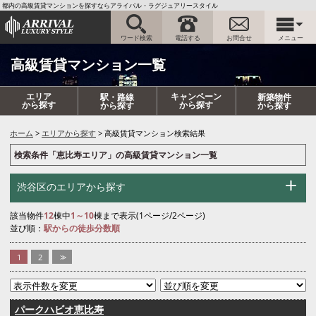
都内の高級賃貸マンションを探すならアライバル・ラグジュアリースタイル
ワード検索
電話する
お問合せ
メニュー
高級賃貸マンション一覧
エリア
キャンペーン
駅・路線
新築物件
から探す
から探す
から探す
から探す
ホーム
エリアから探す
高級賃貸マンション検索結果
検索条件「恵比寿エリア」の高級賃貸マンション一覧
渋谷区のエリアから探す
該当物件
12
棟中
1～10
棟まで表示(1ページ/2ページ)
並び順：
駅からの徒歩分数順
1
2
>>
パークハビオ恵比寿