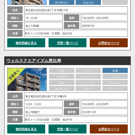
仲介料ゼロ
礼金ゼロ
フリーレント
住所
東京都渋谷区恵比寿2丁目38番12号
間取り
1R - 2LDK
賃料
130,000円 - 265,000円
階数
地上12階建
築年数
2000年3月
交通
東京メトロ日比谷線「広尾駅」徒歩9分
物件詳細を見る
空室一覧ページ
お問合せページ
ウェルスクエアイズム恵比寿
新築
タワー
低層
分譲賃貸
デザイナーズ
ブランド
駅近
ペット可
SOHO可
仲介料ゼロ
礼金ゼロ
フリーレント
住所
東京都渋谷区恵比寿2丁目14番6号
間取り
1LDK - 1LDK
賃料
150,000円 - 220,000円
階数
地上5階建て
築年数
2022年12月
交通
東京メトロ日比谷線「広尾駅」徒歩9分
物件詳細を見る
空室一覧ページ
お問合せページ