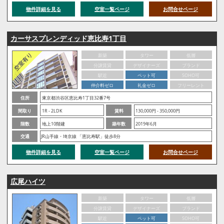
物件詳細を見る
空室一覧ページ
お問合せページ
カーサスプレンディッド恵比寿1丁目
新築
タワー
低層
分譲賃貸
デザイナーズ
ブランド
駅近
ペット可
SOHO可
仲介料ゼロ
礼金ゼロ
フリーレント
住所
東京都渋谷区恵比寿1丁目32番7号
間取り
1R - 2LDK
賃料
130,000円 - 350,000円
階数
地上10階建
築年数
2019年6月
交通
JR山手線・埼京線 「恵比寿駅」徒歩8分
物件詳細を見る
空室一覧ページ
お問合せページ
広尾ハイツ
新築
タワー
低層
分譲賃貸
デザイナーズ
ブランド
駅近
ペット可
SOHO可