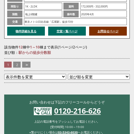
間取り
1K - 2LDK
賃料
172,000円 - 332,000円
階数
地上6階建
築年数
2020年4月
交通
東京メトロ日比谷線「広尾駅」徒歩10分
物件詳細を見る
空室一覧ページ
お問合せページ
該当物件
12
棟中
1～10
棟まで表示(1ページ/2ページ)
並び順：
駅からの徒歩分数順
1
2
>>
お問い合わせは下記のフリーコールからどうぞ
0120-216-626
上記の電話番号をプッシュしてお電話ください。
[受付時間] 10:00～19:00
※繋がりにくい場合は
03-5343-6030
へお電話ください。