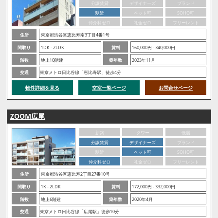
分譲賃貸
デザイナーズ
ブランド
駅近
ペット可
SOHO可
仲介料ゼロ
礼金ゼロ
フリーレント
住所
東京都渋谷区恵比寿南3丁目4番1号
間取り
1DK - 2LDK
賃料
160,000円 - 340,000円
階数
地上10階建
築年数
2023年11月
交通
東京メトロ日比谷線「恵比寿駅」徒歩4分
物件詳細を見る
空室一覧ページ
お問合せページ
ZOOM広尾
新築
タワー
低層
分譲賃貸
デザイナーズ
ブランド
駅近
ペット可
SOHO可
仲介料ゼロ
礼金ゼロ
フリーレント
住所
東京都渋谷区恵比寿2丁目27番10号
間取り
1K - 2LDK
賃料
172,000円 - 332,000円
階数
地上6階建
築年数
2020年4月
交通
東京メトロ日比谷線「広尾駅」徒歩10分