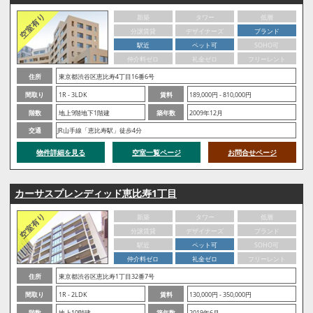
新築
タワー
低層
分譲賃貸
デザイナーズ
ブランド
駅近
ペット可
SOHO可
仲介料ゼロ
礼金ゼロ
フリーレント
住所
東京都渋谷区恵比寿4丁目16番6号
間取り
1R - 3LDK
賃料
189,000円 - 810,000円
階数
地上9階地下1階建
築年数
2009年12月
交通
JR山手線「恵比寿駅」徒歩4分
物件詳細を見る
空室一覧ページ
お問合せページ
カーサスプレンディッド恵比寿1丁目
新築
タワー
低層
分譲賃貸
デザイナーズ
ブランド
駅近
ペット可
SOHO可
仲介料ゼロ
礼金ゼロ
フリーレント
住所
東京都渋谷区恵比寿1丁目32番7号
間取り
1R - 2LDK
賃料
130,000円 - 350,000円
階数
地上10階建
築年数
2019年6月