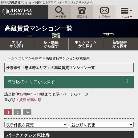
都内の高級賃貸マンションを探すならアライバル・ラグジュアリースタイル
ワード検索
電話する
お問合せ
メニュー
高級賃貸マンション一覧
エリア
キャンペーン
駅・路線
新築物件
から探す
から探す
から探す
から探す
ホーム
エリアから探す
高級賃貸マンション検索結果
検索条件「恵比寿エリア」の高級賃貸マンション一覧
渋谷区のエリアから探す
該当物件
12
棟中
1～10
棟まで表示(1ページ/2ページ)
並び順：
賃料が高い順
1
2
>>
パークアクシス恵比寿