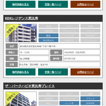
物件詳細を見る
空室一覧ページ
お問合せページ
KDXレジデンス恵比寿
新築
タワー
低層
分譲賃貸
デザイナーズ
ブランド
駅近
ペット可
SOHO可
仲介料ゼロ
礼金ゼロ
フリーレント
住所
東京都渋谷区恵比寿南1丁目11番16号
間取り
1K - 1LDK
賃料
146,000円 - 328,000円
階数
地上8階建
築年数
2015年10月
交通
JR山手線「恵比寿駅」徒歩3分
物件詳細を見る
空室一覧ページ
お問合せページ
ザ・パークハビオ恵比寿プレイス
新築
タワー
低層
分譲賃貸
デザイナーズ
ブランド
駅近
ペット可
SOHO可