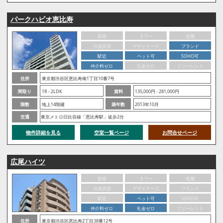
パークハビオ恵比寿
新築
タワー
低層
分譲賃貸
デザイナーズ
ブランド
駅近
ペット可
SOHO可
仲介料ゼロ
礼金ゼロ
フリーレント
住所
東京都渋谷区恵比寿南1丁目10番7号
間取り
1R - 2LDK
賃料
135,000円 - 281,000円
階数
地上14階建
築年数
2013年10月
交通
東京メトロ日比谷線「恵比寿駅」徒歩2分
物件詳細を見る
空室一覧ページ
お問合せページ
広尾ハイツ
新築
タワー
低層
分譲賃貸
デザイナーズ
ブランド
駅近
ペット可
SOHO可
仲介料ゼロ
礼金ゼロ
フリーレント
住所
東京都渋谷区恵比寿2丁目38番12号