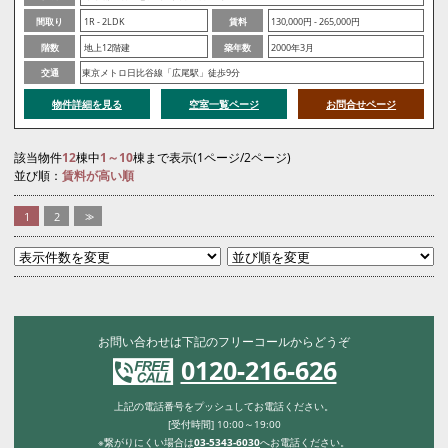
間取り
1R - 2LDK
賃料
130,000円 - 265,000円
階数
地上12階建
築年数
2000年3月
交通
東京メトロ日比谷線「広尾駅」徒歩9分
物件詳細を見る
空室一覧ページ
お問合せページ
該当物件
12
棟中
1～10
棟まで表示(1ページ/2ページ)
並び順：
賃料が高い順
1
2
>>
お問い合わせは下記のフリーコールからどうぞ
0120-216-626
上記の電話番号をプッシュしてお電話ください。
[受付時間] 10:00～19:00
※繋がりにくい場合は
03-5343-6030
へお電話ください。