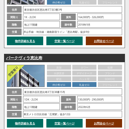
仲介料ゼロ
礼金ゼロ
フリーレント
住所
東京都渋谷区恵比寿3丁目3番3号
間取り
1K - 2LDK
賃料
164,000円 - 326,000円
階数
地上11階建
築年数
2018年9月
交通
JR山手線・埼京線・湘南新宿ライン「恵比寿駅」徒歩9分
物件詳細を見る
空室一覧ページ
お問合せページ
パークヴィラ恵比寿
新築
タワー
低層
分譲賃貸
デザイナーズ
ブランド
駅近
ペット可
SOHO可
仲介料ゼロ
礼金ゼロ
フリーレント
住所
東京都渋谷区恵比寿3丁目38番15号
間取り
1DK - 2LDK
賃料
130,000円 - 290,000円
階数
地上13階建
築年数
2022年6月
交通
東京メトロ日比谷線「広尾駅」徒歩12分
物件詳細を見る
空室一覧ページ
お問合せページ