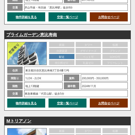
交通
JR山手線・埼京線 「恵比寿駅」徒歩8分
物件詳細を見る
空室一覧ページ
お問合せページ
プライムガーデン恵比寿南
新築
タワー
低層
分譲賃貸
デザイナーズ
ブランド
駅近
ペット可
SOHO可
仲介料ゼロ
礼金ゼロ
フリーレント
住所
東京都渋谷区恵比寿南3丁目4番13号
間取り
1LDK - 2LDK
賃料
200,000円 - 350,000円
階数
地上13階建
築年数
2024年11月
交通
東急東横線「代官山駅」徒歩5分
物件詳細を見る
空室一覧ページ
お問合せページ
Mトリアノン
新築
タワー
低層