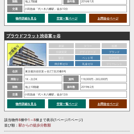
階数
地上7階建
築年数
2016年1月
交通
小田急線「代々木八幡駅」徒歩10分
物件詳細を見る
空室一覧ページ
お問合せページ
プラウドフラット渋谷富ヶ谷
新築
タワー
低層
分譲賃貸
デザイナーズ
ブランド
駅近
ペット可
SOHO可
仲介料ゼロ
礼金ゼロ
フリーレント
住所
東京都渋谷区富ヶ谷2丁目20番8号
間取り
1K - 2LDK
賃料
118,000円 - 265,000円
階数
地上10階建
築年数
2019年2月
交通
小田急線「代々木八幡駅」徒歩12分
物件詳細を見る
空室一覧ページ
お問合せページ
該当物件
8
棟中
1～8
棟まで表示(1ページ/1ページ)
並び順：
駅からの徒歩分数順