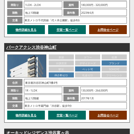
間取り
1LDK - 2LDK
賃料
180,000円 - 320,000円
階数
地上10階建
築年数
2023年6月
交通
東京メトロ千代田線「代々木公園駅」徒歩8分
物件詳細を見る
空室一覧ページ
お問合せページ
パークアクシス渋谷神山町
新築
タワー
低層
分譲賃貸
デザイナーズ
ブランド
駅近
ペット可
SOHO可
仲介料ゼロ
礼金ゼロ
フリーレント
住所
東京都渋谷区神山町9番4号
間取り
1R - 1LDK
賃料
130,000円 - 264,000円
階数
地上12階建
築年数
2017年1月
交通
東京メトロ半蔵門線「渋谷駅」徒歩9分
物件詳細を見る
空室一覧ページ
お問合せページ
オーキッドレジデンス渋谷富ヶ谷