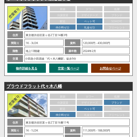
新築
タワー
低層
分譲賃貸
デザイナーズ
ブランド
駅近
ペット可
SOHO可
仲介料ゼロ
礼金ゼロ
フリーレント
住所
東京都渋谷区富ヶ谷2丁目14番3号
間取り
1K - 3LDK
賃料
120,000円 - 430,000円
階数
地上13階建
築年数
2024年2月
交通
小田急小田原線「代々木八幡駅」徒歩9分
物件詳細を見る
空室一覧ページ
お問合せページ
プラウドフラット代々木八幡
新築
タワー
低層
分譲賃貸
デザイナーズ
ブランド
駅近
ペット可
SOHO可
仲介料ゼロ
礼金ゼロ
フリーレント
住所
東京都渋谷区富ヶ谷2丁目16番11号
間取り
1K - 1LDK
賃料
111,000円 - 188,000円