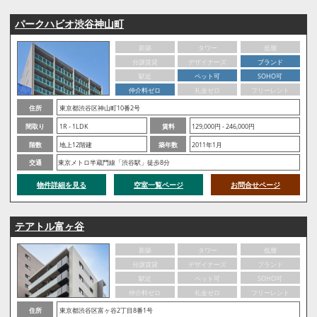
パークハビオ渋谷神山町
新築
タワー
低層
分譲賃貸
デザイナーズ
ブランド
駅近
ペット可
SOHO可
仲介料ゼロ
礼金ゼロ
フリーレント
住所
東京都渋谷区神山町10番2号
間取り
1R - 1LDK
賃料
129,000円 - 246,000円
階数
地上12階建
築年数
2011年1月
交通
東京メトロ半蔵門線「渋谷駅」徒歩8分
物件詳細を見る
空室一覧ページ
お問合せページ
テアトル富ヶ谷
新築
タワー
低層
分譲賃貸
デザイナーズ
ブランド
駅近
ペット可
SOHO可
仲介料ゼロ
礼金ゼロ
フリーレント
住所
東京都渋谷区富ヶ谷2丁目8番1号