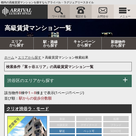
都内の高級賃貸マンションを探すならアライバル・ラグジュアリースタイル
ワード検索
電話する
お問合せ
メニュー
高級賃貸マンション一覧
エリア
キャンペーン
駅・路線
新築物件
から探す
から探す
から探す
から探す
ホーム
エリアから探す
高級賃貸マンション検索結果
検索条件「富ヶ谷エリア」の高級賃貸マンション一覧
渋谷区のエリアから探す
該当物件
8
棟中
1～8
棟まで表示(1ページ/1ページ)
並び順：
駅からの徒歩分数順
クリオ渋谷ラ・モード
新築
タワー
低層
分譲賃貸
デザイナーズ
ブランド
駅近
ペット可
SOHO可