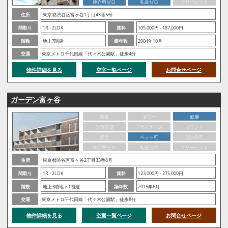
仲介料ゼロ
礼金ゼロ
フリーレント
住所
東京都渋谷区富ヶ谷1丁目43番5号
間取り
1R - 2LDK
賃料
105,000円 - 187,000円
階数
地上7階建
築年数
2004年10月
交通
東京メトロ千代田線「代々木公園駅」徒歩4分
物件詳細を見る
空室一覧ページ
お問合せページ
ガーデン富ヶ谷
新築
タワー
低層
分譲賃貸
デザイナーズ
ブランド
駅近
ペット可
SOHO可
仲介料ゼロ
礼金ゼロ
フリーレント
住所
東京都渋谷区富ヶ谷2丁目33番8号
間取り
1R - 2LDK
賃料
123,000円 - 275,000円
階数
地上3階地下1階建
築年数
2015年6月
交通
東京メトロ千代田線「代々木公園駅」徒歩8分
物件詳細を見る
空室一覧ページ
お問合せページ