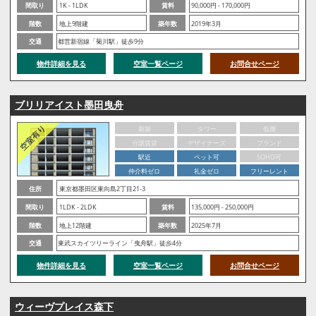
間取り
1K - 1LDK
賃料
90,000円 - 170,000円
階数
地上9階建
築年数
2019年3月
交通
都営新宿線「菊川駅」徒歩9分
物件詳細を見る
空室一覧ページ
お問合せページ
ブリリアイスト墨田曳舟
新築
タワー
低層
分譲賃貸
デザイナーズ
ブランド
駅近
ペット可
SOHO可
仲介料ゼロ
礼金ゼロ
フリーレント
住所
東京都墨田区東向島2丁目21-3
間取り
1LDK - 2LDK
賃料
135,000円 - 250,000円
階数
地上12階建
築年数
2025年7月
交通
東武スカイツリーライン「曳舟駅」徒歩4分
物件詳細を見る
空室一覧ページ
お問合せページ
ウィーヴプレイス森下