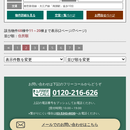
交通
都営新宿線・大江戸線「両国駅」徒歩10分
物件詳細を見る
空室一覧ページ
お問合せページ
該当物件
68
棟中
11～20
棟まで表示(2ページ/7ページ)
並び順：
住所順
<<
1
2
3
4
5
6
7
>>
お問い合わせは下記のフリーコールからどうぞ
0120-216-626
上記の電話番号をプッシュしてお電話ください。
[受付時間] 10:00～19:00
※繋がりにくい場合は
03-5343-6030
へお電話ください。
メールでのお問い合わせはこちら