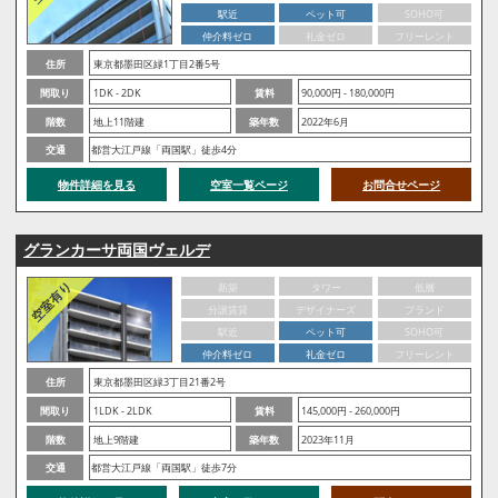
駅近
ペット可
SOHO可
仲介料ゼロ
礼金ゼロ
フリーレント
住所
東京都墨田区緑1丁目2番5号
間取り
1DK - 2DK
賃料
90,000円 - 180,000円
階数
地上11階建
築年数
2022年6月
交通
都営大江戸線「両国駅」徒歩4分
物件詳細を見る
空室一覧ページ
お問合せページ
グランカーサ両国ヴェルデ
新築
タワー
低層
分譲賃貸
デザイナーズ
ブランド
駅近
ペット可
SOHO可
仲介料ゼロ
礼金ゼロ
フリーレント
住所
東京都墨田区緑3丁目21番2号
間取り
1LDK - 2LDK
賃料
145,000円 - 260,000円
階数
地上9階建
築年数
2023年11月
交通
都営大江戸線「両国駅」徒歩7分