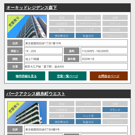
オーキッドレジデンス森下
新築
タワー
低層
分譲賃貸
デザイナーズ
ブランド
駅近
ペット可
SOHO可
仲介料ゼロ
礼金ゼロ
フリーレント
住所
東京都墨田区緑1丁目1番10号
間取り
1K - 2DK
賃料
110,000円 - 180,000円
階数
地上11階建
築年数
2020年1月
交通
都営大江戸線「森下駅」徒歩6分
物件詳細を見る
空室一覧ページ
お問合せページ
パークアクシス錦糸町ウエスト
新築
タワー
低層
分譲賃貸
デザイナーズ
ブランド
駅近
ペット可
SOHO可
仲介料ゼロ
礼金ゼロ
フリーレント
住所
東京都墨田区緑4丁目4番5号