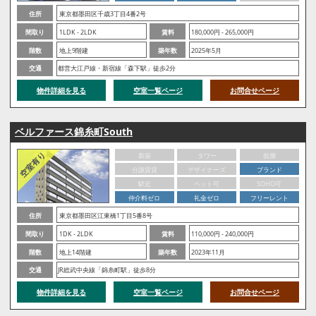
住所
東京都墨田区千歳3丁目4番2号
間取り
1LDK - 2LDK
賃料
180,000円 - 265,000円
階数
地上9階建
築年数
2025年5月
交通
都営大江戸線・新宿線「森下駅」徒歩2分
物件詳細を見る
空室一覧ページ
お問合せページ
ベルファース錦糸町South
新築
タワー
低層
分譲賃貸
デザイナーズ
ブランド
駅近
ペット可
SOHO可
仲介料ゼロ
礼金ゼロ
フリーレント
住所
東京都墨田区江東橋1丁目5番8号
間取り
1DK - 2LDK
賃料
110,000円 - 240,000円
階数
地上14階建
築年数
2023年11月
交通
JR総武中央線「錦糸町駅」徒歩8分
物件詳細を見る
空室一覧ページ
お問合せページ