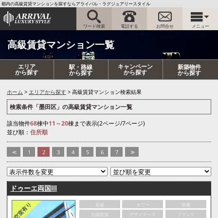
都内の高級賃貸マンションを探すならアライバル・ラグジュアリースタイル
ワード検索
電話する
お問合せ
メニュー
高級賃貸マンション一覧
エリア
キャンペーン
駅・路線
新築物件
から探す
から探す
から探す
から探す
ホーム
エリアから探す
高級賃貸マンション検索結果
検索条件「墨田区」の高級賃貸マンション一覧
該当物件
68
棟中
11～20
棟まで表示(2ページ/7ページ)
並び順：
住所順
<<
1
2
3
4
5
6
7
>>
ドゥーエ両国Ⅲ
新築
タワー
低層
分譲賃貸
デザイナーズ
ブランド