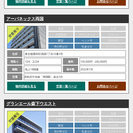
物件詳細を見る
空室一覧ページ
お問合せページ
アーバネックス両国
新築
タワー
低層
分譲賃貸
デザイナーズ
ブランド
駅近
ペット可
SOHO可
仲介料ゼロ
礼金ゼロ
フリーレント
住所
東京都墨田区両国1丁目16番3号
間取り
1DK - 2LDK
賃料
105,000円 - 245,000円
階数
地上14階建
築年数
2022年7月
交通
JR総武中央線「両国駅」徒歩3分
物件詳細を見る
空室一覧ページ
お問合せページ
グランエール森下ウエスト
新築
タワー
低層
分譲賃貸
デザイナーズ
ブランド
駅近
ペット可
SOHO可
仲介料ゼロ
礼金ゼロ
フリーレント