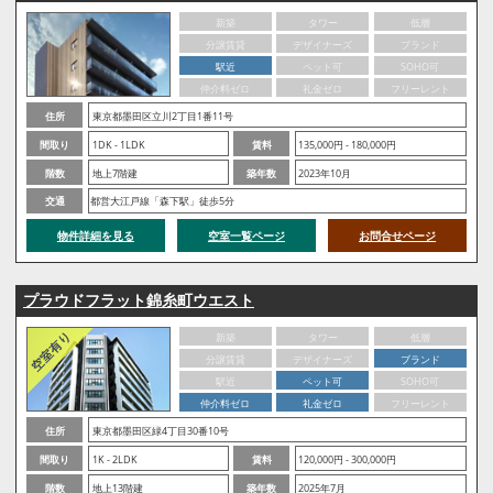
新築
タワー
低層
分譲賃貸
デザイナーズ
ブランド
駅近
ペット可
SOHO可
仲介料ゼロ
礼金ゼロ
フリーレント
住所
東京都墨田区立川2丁目1番11号
間取り
1DK - 1LDK
賃料
135,000円 - 180,000円
階数
地上7階建
築年数
2023年10月
交通
都営大江戸線「森下駅」徒歩5分
物件詳細を見る
空室一覧ページ
お問合せページ
プラウドフラット錦糸町ウエスト
新築
タワー
低層
分譲賃貸
デザイナーズ
ブランド
駅近
ペット可
SOHO可
仲介料ゼロ
礼金ゼロ
フリーレント
住所
東京都墨田区緑4丁目30番10号
間取り
1K - 2LDK
賃料
120,000円 - 300,000円
階数
地上13階建
築年数
2025年7月