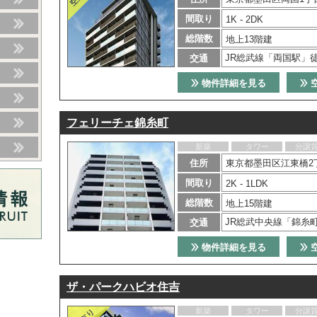
間取り
1K - 2DK
総階数
地上13階建
JR総武線「両国駅」
交通
物件詳細を見る
フェリーチェ錦糸町
新築
タワー
分譲
住所
東京都墨田区江東橋2
間取り
2K - 1LDK
総階数
地上15階建
JR総武中央線「錦糸町
交通
物件詳細を見る
ザ・パークハビオ住吉
新築
タワー
分譲