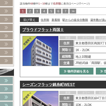
該当物件
68
棟中
1～10
棟まで
住所順
に表示(1ページ/7ページ)
1
2
3
4
5
6
7
>>
並び替え
住所順
新着順
駅からの徒歩分数順
築年数が浅
プラウドフラット両国Ⅱ
新築
タワー
分譲
住所
東京都墨田区両国3丁目
間取り
1K - 2LDK
総階数
地上10階建
JR総武線「両国駅」
交通
物件詳細を見る
シーズンフラッツ錦糸町WEST
新築
タワー
分譲
住所
東京都墨田区緑4丁目3
間取り
1DK - 2LDK