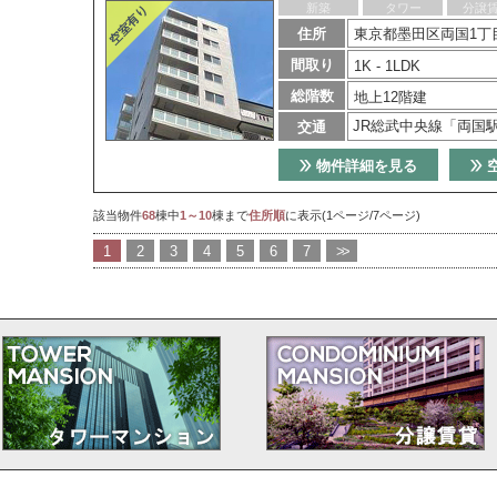
新築
タワー
分譲
住所
東京都墨田区両国1丁目
間取り
1K - 1LDK
総階数
地上12階建
JR総武中央線「両国
交通
物件詳細を見る
該当物件
68
棟中
1～10
棟まで
住所順
に表示(1ページ/7ページ)
1
2
3
4
5
6
7
>>