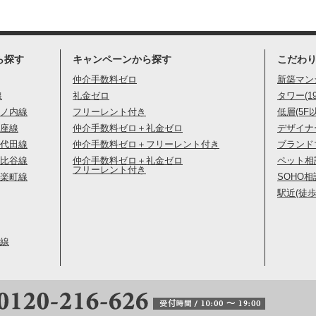
ら探す
キャンペーンから探す
こだわ
仲介手数料ゼロ
新築マン
線
礼金ゼロ
タワー(1
ノ内線
フリーレント付き
低層(5F
座線
仲介手数料ゼロ＋礼金ゼロ
デザイナ
代田線
仲介手数料ゼロ＋フリーレント付き
ブランド
比谷線
仲介手数料ゼロ＋礼金ゼロ
ペット相
フリーレント付き
楽町線
SOHO相
駅近(徒歩
線