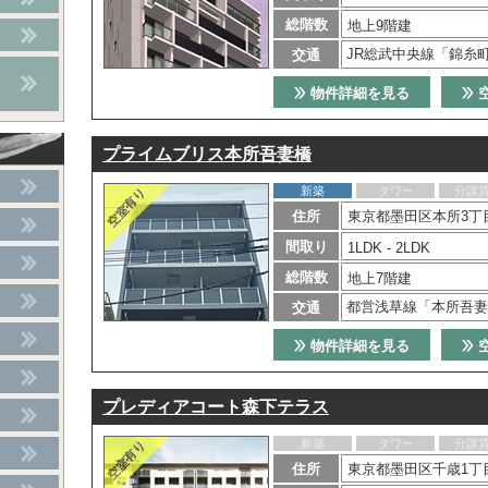
総階数
地上9階建
JR総武中央線「錦糸町
交通
物件詳細を見る
プライムブリス本所吾妻橋
新築
タワー
分譲
住所
東京都墨田区本所3丁目
間取り
1LDK - 2LDK
総階数
地上7階建
都営浅草線「本所吾妻
交通
物件詳細を見る
プレディアコート森下テラス
新築
タワー
分譲
住所
東京都墨田区千歳1丁