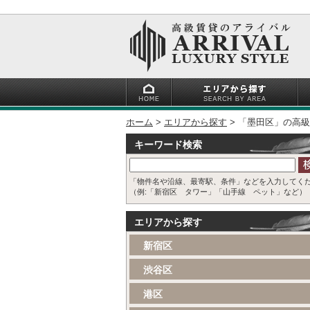
ホーム
エリアから探す
「墨田区」の高級
キーワード検索
「物件名や沿線、最寄駅、条件」などを入力してく
（例:「新宿区 タワー」「山手線 ペット」など）
エリアから探す
新宿区
渋谷区
港区