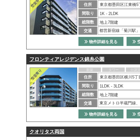
住所
東京都墨田区江東橋5
間取り
1K - 2LDK
総階数
地上7階建
都営新宿線「菊川駅」
交通
物件詳細を見る
フロンティアレジデンス錦糸公園
新築
タワー
分譲
住所
東京都墨田区横川5丁
間取り
1LDK - 3LDK
総階数
地上7階建
東京メトロ半蔵門線、
交通
物件詳細を見る
クオリタス両国