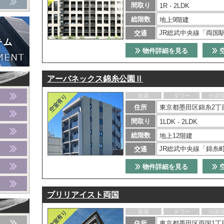
間取り
1R - 2LDK
総階数
地上9階建
JR総武中央線「両国
交通
物件詳細を見る
アーバネックス錦糸公園Ⅱ
新築
タワー
分譲
住所
東京都墨田区錦糸2丁目
間取り
1LDK - 2LDK
総階数
地上12階建
JR総武中央線「錦糸
交通
物件詳細を見る
ブリリアイスト両国
新築
タワー
分譲
住所
東京都墨田区両国1丁