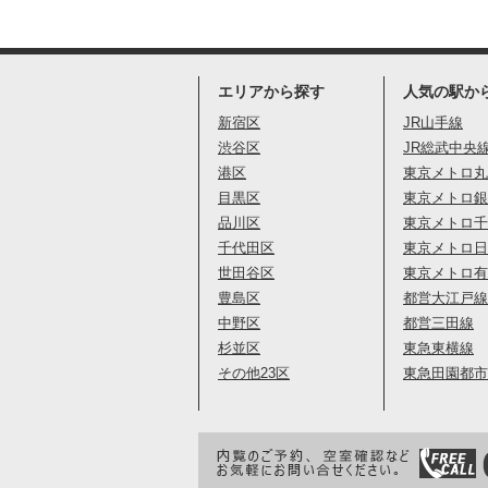
エリアから探す
人気の駅か
新宿区
JR山手線
渋谷区
JR総武中央
港区
東京メトロ丸
目黒区
東京メトロ銀
品川区
東京メトロ千
千代田区
東京メトロ日
世田谷区
東京メトロ有
豊島区
都営大江戸線
中野区
都営三田線
杉並区
東急東横線
その他23区
東急田園都市