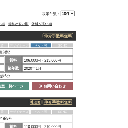
表示件数：
い順
賃料が安い順
賃料が高い順
仲介手数料無料
賃貸
デザイナーズ
ペット可
SOHO
2番2
賃料
106,000円 - 213,000円
築年数
2020年1月
徒歩6分
空室一覧ページ
お問い合わせ
礼金0
仲介手数料無料
賃貸
デザイナーズ
ペット可
SOHO
4番9号
賃料
110,000円 - 210,000円