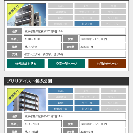
新築
タワー
低層
分譲賃貸
デザイナーズ
ブランド
駅近
ペット可
SOHO可
仲介料ゼロ
礼金ゼロ
フリーレント
住所
東京都墨田区横網2丁目8番13号
間取り
1LDK - 1LDK
賃料
140,000円 - 170,000円
階数
地上7階建
築年数
2023年1月
交通
都営大江戸線「両国駅」徒歩6分
物件詳細を見る
空室一覧ページ
お問合せページ
ブリリアイスト錦糸公園
新築
タワー
低層
分譲賃貸
デザイナーズ
ブランド
駅近
ペット可
SOHO可
仲介料ゼロ
礼金ゼロ
フリーレント
住所
東京都墨田区錦糸4丁目2番11号
間取り
1DK - 2LDK
賃料
140,000円 - 320,000円
階数
地上14階建
築年数
2026年3月