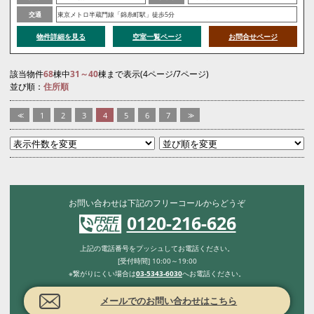
交通
東京メトロ半蔵門線「錦糸町駅」徒歩5分
物件詳細を見る
空室一覧ページ
お問合せページ
該当物件
68
棟中
31～40
棟まで表示(4ページ/7ページ)
並び順：
住所順
<<
1
2
3
4
5
6
7
>>
お問い合わせは下記のフリーコールからどうぞ
0120-216-626
上記の電話番号をプッシュしてお電話ください。
[受付時間] 10:00～19:00
※繋がりにくい場合は
03-5343-6030
へお電話ください。
メールでのお問い合わせはこちら