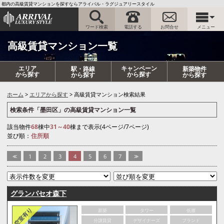
都内の高級賃貸マンションを探すならアライバル・ラグジュアリースタイル
ワード検索
電話する
お問合せ
メニュー
高級賃貸マンション一覧
エリア
キャンペーン
駅・路線
新築物件
から探す
から探す
から探す
から探す
ホーム
エリアから探す
高級賃貸マンション検索結果
検索条件「墨田区」の高級賃貸マンション一覧
該当物件
68
棟中
31～40
棟まで表示(4ページ/7ページ)
並び順：
住所順
<<
1
2
3
4
5
6
7
>>
グランパセオ森下
新築
タワー
低層
分譲賃貸
デザイナーズ
ブランド