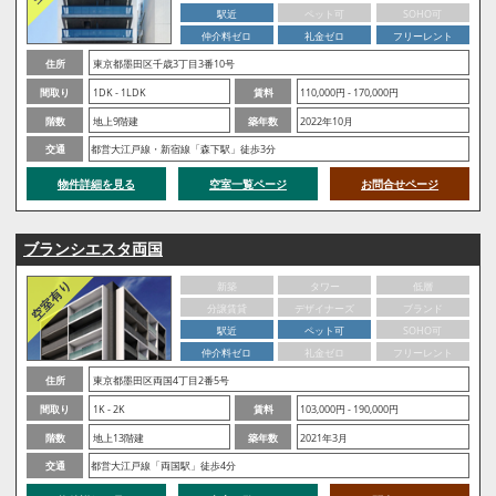
駅近
ペット可
SOHO可
仲介料ゼロ
礼金ゼロ
フリーレント
住所
東京都墨田区千歳3丁目3番10号
間取り
1DK - 1LDK
賃料
110,000円 - 170,000円
階数
地上9階建
築年数
2022年10月
交通
都営大江戸線・新宿線「森下駅」徒歩3分
物件詳細を見る
空室一覧ページ
お問合せページ
ブランシエスタ両国
新築
タワー
低層
分譲賃貸
デザイナーズ
ブランド
駅近
ペット可
SOHO可
仲介料ゼロ
礼金ゼロ
フリーレント
住所
東京都墨田区両国4丁目2番5号
間取り
1K - 2K
賃料
103,000円 - 190,000円
階数
地上13階建
築年数
2021年3月
交通
都営大江戸線「両国駅」徒歩4分