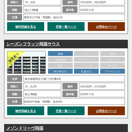
間取り
1R - 2DK
賃料
105,000円 - 200,000円
階数
地上13階建
築年数
2022年12月
交通
都営大江戸線「両国駅」徒歩2分
物件詳細を見る
空室一覧ページ
お問合せページ
シーズンフラッツ両国サウス
新築
タワー
低層
分譲賃貸
デザイナーズ
ブランド
駅近
ペット可
SOHO可
仲介料ゼロ
礼金ゼロ
フリーレント
住所
東京都墨田区千歳1丁目9番4号
間取り
1K - 2LDK
賃料
140,000円 - 310,000円
階数
地上9階建
築年数
2025年11月
交通
JR総武中央線「両国駅」徒歩8分
物件詳細を見る
空室一覧ページ
お問合せページ
メゾンドリーヴ両国