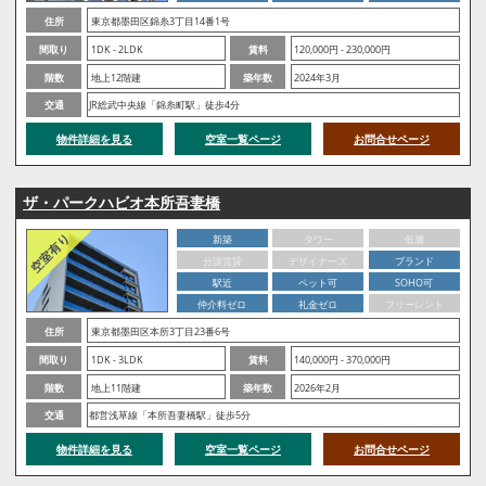
住所
東京都墨田区錦糸3丁目14番1号
間取り
1DK - 2LDK
賃料
120,000円 - 230,000円
階数
地上12階建
築年数
2024年3月
交通
JR総武中央線「錦糸町駅」徒歩4分
物件詳細を見る
空室一覧ページ
お問合せページ
ザ・パークハビオ本所吾妻橋
新築
タワー
低層
分譲賃貸
デザイナーズ
ブランド
駅近
ペット可
SOHO可
仲介料ゼロ
礼金ゼロ
フリーレント
住所
東京都墨田区本所3丁目23番6号
間取り
1DK - 3LDK
賃料
140,000円 - 370,000円
階数
地上11階建
築年数
2026年2月
交通
都営浅草線「本所吾妻橋駅」徒歩5分
物件詳細を見る
空室一覧ページ
お問合せページ