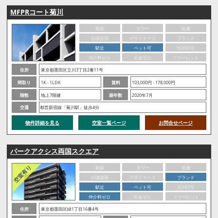
MFPRコート菊川
新築
タワー
低層
分譲賃貸
デザイナーズ
ブランド
駅近
ペット可
SOHO可
仲介料ゼロ
礼金ゼロ
フリーレント
住所
東京都墨田区立川3丁目2番11号
間取り
1K - 1LDK
賃料
103,000円 - 178,000円
階数
地上7階建
築年数
2020年7月
交通
都営新宿線「菊川駅」徒歩4分
物件詳細を見る
空室一覧ページ
お問合せページ
パークアクシス両国スクエア
新築
タワー
低層
分譲賃貸
デザイナーズ
ブランド
駅近
ペット可
SOHO可
仲介料ゼロ
礼金ゼロ
フリーレント
住所
東京都墨田区緑1丁目16番4号