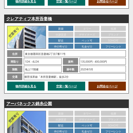
物件詳細を見る
空室一覧ページ
お問合せページ
クレアティフ本所吾妻橋
新築
タワー
低層
分譲賃貸
デザイナーズ
ブランド
駅近
ペット可
SOHO可
仲介料ゼロ
礼金ゼロ
フリーレント
住所
東京都墨田区吾妻橋2丁目7番11号
間取り
1DK - 4LDK
賃料
135,000円 - 400,000円
階数
地上11階建
築年数
2025年9月
交通
都営浅草線「本所吾妻橋駅」徒歩2分
物件詳細を見る
空室一覧ページ
お問合せページ
アーバネックス錦糸公園
新築
タワー
低層
分譲賃貸
デザイナーズ
ブランド
駅近
ペット可
SOHO可
仲介料ゼロ
礼金ゼロ
フリーレント