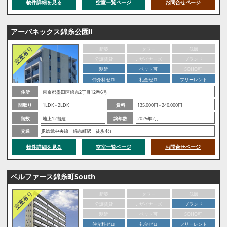
物件詳細を見る
空室一覧ページ
お問合せページ
アーバネックス錦糸公園Ⅱ
新築
タワー
低層
分譲賃貸
デザイナーズ
ブランド
駅近
ペット可
SOHO可
仲介料ゼロ
礼金ゼロ
フリーレント
住所
東京都墨田区錦糸2丁目12番6号
間取り
1LDK - 2LDK
賃料
135,000円 - 240,000円
階数
地上12階建
築年数
2025年2月
交通
JR総武中央線「錦糸町駅」徒歩4分
物件詳細を見る
空室一覧ページ
お問合せページ
ベルファース錦糸町South
新築
タワー
低層
分譲賃貸
デザイナーズ
ブランド
駅近
ペット可
SOHO可
仲介料ゼロ
礼金ゼロ
フリーレント