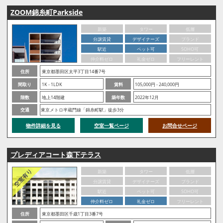
ZOOM錦糸町Parkside
新築
タワー
低層
分譲賃貸
デザイナーズ
ブランド
駅近
ペット可
SOHO可
仲介料ゼロ
礼金ゼロ
フリーレント
住所
東京都墨田区太平3丁目14番7号
間取り
1K - 1LDK
賃料
105,000円 - 240,000円
階数
地上14階建
築年数
2022年12月
交通
東京メトロ半蔵門線「錦糸町駅」徒歩3分
物件詳細を見る
空室一覧ページ
お問合せページ
プレディアコート森下テラス
新築
タワー
低層
分譲賃貸
デザイナーズ
ブランド
駅近
ペット可
SOHO可
仲介料ゼロ
礼金ゼロ
フリーレント
住所
東京都墨田区千歳1丁目3番7号