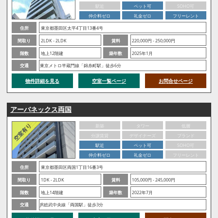
駅近
ペット可
SOHO可
仲介料ゼロ
礼金ゼロ
フリーレント
住所
東京都墨田区太平4丁目13番4号
間取り
2LDK - 2LDK
賃料
220,000円 - 250,000円
階数
地上12階建
築年数
2025年1月
交通
東京メトロ半蔵門線「錦糸町駅」徒歩6分
物件詳細を見る
空室一覧ページ
お問合せページ
アーバネックス両国
新築
タワー
低層
分譲賃貸
デザイナーズ
ブランド
駅近
ペット可
SOHO可
仲介料ゼロ
礼金ゼロ
フリーレント
住所
東京都墨田区両国1丁目16番3号
間取り
1DK - 2LDK
賃料
105,000円 - 245,000円
階数
地上14階建
築年数
2022年7月
交通
JR総武中央線「両国駅」徒歩3分