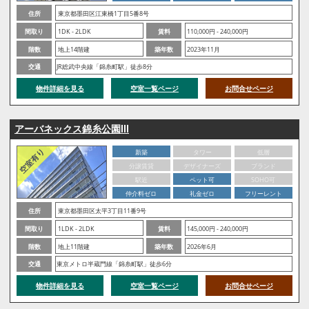
住所
東京都墨田区江東橋1丁目5番8号
間取り
1DK - 2LDK
賃料
110,000円 - 240,000円
階数
地上14階建
築年数
2023年11月
交通
JR総武中央線「錦糸町駅」徒歩8分
物件詳細を見る
空室一覧ページ
お問合せページ
アーバネックス錦糸公園Ⅲ
新築
タワー
低層
分譲賃貸
デザイナーズ
ブランド
駅近
ペット可
SOHO可
仲介料ゼロ
礼金ゼロ
フリーレント
住所
東京都墨田区太平3丁目11番9号
間取り
1LDK - 2LDK
賃料
145,000円 - 240,000円
階数
地上11階建
築年数
2026年6月
交通
東京メトロ半蔵門線「錦糸町駅」徒歩6分
物件詳細を見る
空室一覧ページ
お問合せページ