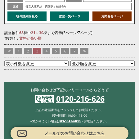
交通
都営大江戸線「両国駅」徒歩5分
物件詳細を見る
空室一覧ページ
お問合せページ
該当物件
68
棟中
21～30
棟まで表示(3ページ/7ページ)
並び順：
賃料が高い順
<<
1
2
3
4
5
6
7
>>
お問い合わせは下記のフリーコールからどうぞ
0120-216-626
上記の電話番号をプッシュしてお電話ください。
[受付時間] 10:00～19:00
※繋がりにくい場合は
03-5343-6030
へお電話ください。
メールでのお問い合わせはこちら