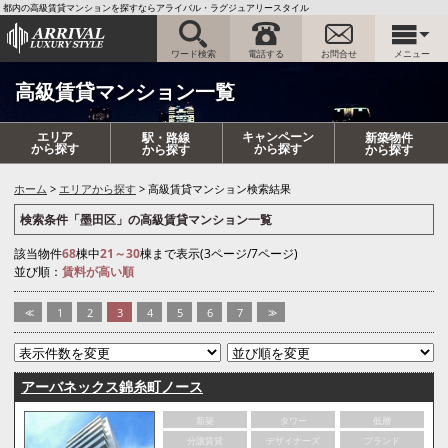
都内の高級賃貸マンションを探すならアライバル・ラグジュアリースタイル
ワード検索
電話する
お問合せ
メニュー
高級賃貸マンション一覧
エリア
キャンペーン
駅・路線
新築物件
から探す
から探す
から探す
から探す
ホーム
エリアから探す
高級賃貸マンション検索結果
検索条件「墨田区」の高級賃貸マンション一覧
該当物件
68
棟中
21～30
棟まで表示(3ページ/7ページ)
並び順：
賃料が高い順
<<
1
2
3
4
5
6
7
>>
アーバネックス錦糸町ノース
新築
タワー
低層
分譲賃貸
デザイナーズ
ブランド