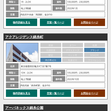
間取り
1R - 2LDK
賃料
100,000円 - 230,000円
階数
地上9階建
築年数
2022年1月
交通
JR総武中央線「両国駅」徒歩9分
物件詳細を見る
空室一覧ページ
お問合せページ
アクアレジデンス錦糸町
新築
タワー
低層
分譲賃貸
デザイナーズ
ブランド
駅近
ペット可
SOHO可
仲介料ゼロ
礼金ゼロ
フリーレント
住所
東京都墨田区亀沢4丁目7番7号
間取り
1DK - 2LDK
賃料
105,000円 - 230,000円
階数
地上7階建
築年数
2022年10月
交通
JR総武線「錦糸町駅」徒歩9分
物件詳細を見る
空室一覧ページ
お問合せページ
アーバネックス錦糸公園