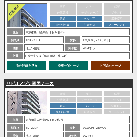
新築
タワー
低層
分譲賃貸
デザイナーズ
ブランド
駅近
ペット可
SOHO可
仲介料ゼロ
礼金ゼロ
フリーレント
住所
東京都墨田区錦糸3丁目14番1号
間取り
1DK - 2LDK
賃料
120,000円 - 230,000円
階数
地上12階建
築年数
2024年3月
交通
JR総武中央線「錦糸町駅」徒歩4分
物件詳細を見る
空室一覧ページ
お問合せページ
リビオメゾン両国ノース
新築
タワー
低層
分譲賃貸
デザイナーズ
ブランド
駅近
ペット可
SOHO可
仲介料ゼロ
礼金ゼロ
フリーレント
住所
東京都墨田区横網2丁目5番7号
間取り
1K - 2LDK
賃料
80,000円 - 230,000円
階数
地上12階建
築年数
2021年7月