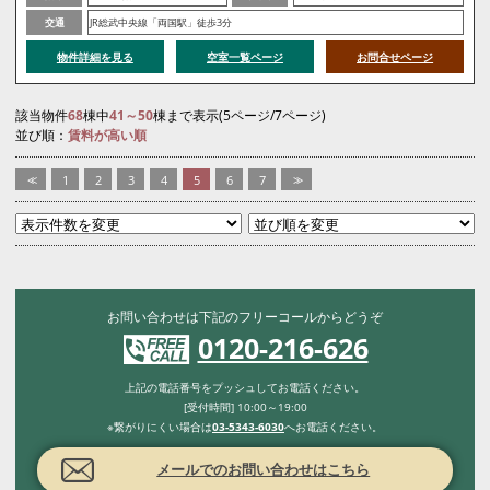
交通
JR総武中央線「両国駅」徒歩3分
物件詳細を見る
空室一覧ページ
お問合せページ
該当物件
68
棟中
41～50
棟まで表示(5ページ/7ページ)
並び順：
賃料が高い順
<<
1
2
3
4
5
6
7
>>
お問い合わせは下記のフリーコールからどうぞ
0120-216-626
上記の電話番号をプッシュしてお電話ください。
[受付時間] 10:00～19:00
※繋がりにくい場合は
03-5343-6030
へお電話ください。
メールでのお問い合わせはこちら