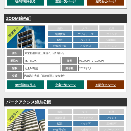
物件詳細を見る
空室一覧ページ
お問合せページ
ZOOM錦糸町
新築
タワー
低層
分譲賃貸
デザイナーズ
ブランド
駅近
ペット可
SOHO可
仲介料ゼロ
礼金ゼロ
フリーレント
住所
東京都墨田区江東橋2丁目13番5号
間取り
1K - 1LDK
賃料
95,000円 - 210,000円
階数
地上14階建
築年数
2021年6月
交通
JR総武中央線「錦糸町駅」徒歩4分
物件詳細を見る
空室一覧ページ
お問合せページ
パークアクシス錦糸公園
新築
タワー
低層
分譲賃貸
デザイナーズ
ブランド
駅近
ペット可
SOHO可
仲介料ゼロ
礼金ゼロ
フリーレント