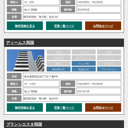
間取り
1K - 2DK
賃料
100,000円 - 190,000円
階数
地上12階建
築年数
2022年8月
交通
都営新宿線「菊川駅」徒歩3分
物件詳細を見る
空室一覧ページ
お問合せページ
ディームス両国
新築
タワー
低層
分譲賃貸
デザイナーズ
ブランド
駅近
ペット可
SOHO可
仲介料ゼロ
礼金ゼロ
フリーレント
住所
東京都墨田区緑3丁目11番8号
間取り
1K - 1LDK
賃料
100,000円 - 190,000円
階数
地上13階建
築年数
2021年3月
交通
都営新宿線「菊川駅」徒歩9分
物件詳細を見る
空室一覧ページ
お問合せページ
ブランシエスタ両国