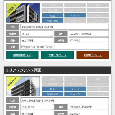
新築
タワー
低層
分譲賃貸
デザイナーズ
ブランド
駅近
ペット可
SOHO可
仲介料ゼロ
礼金ゼロ
フリーレント
住所
東京都墨田区両国4丁目2番5号
間取り
1K - 2K
賃料
103,000円 - 190,000円
階数
地上13階建
築年数
2021年3月
交通
都営大江戸線「両国駅」徒歩4分
物件詳細を見る
空室一覧ページ
お問合せページ
ミリアレジデンス両国
新築
タワー
低層
分譲賃貸
デザイナーズ
ブランド
駅近
ペット可
SOHO可
仲介料ゼロ
礼金ゼロ
フリーレント
住所
東京都墨田区両国1丁目14番9号
間取り
1DK - 1LDK
賃料
100,000円 - 190,000円
階数
地上12階建
築年数
2022年2月