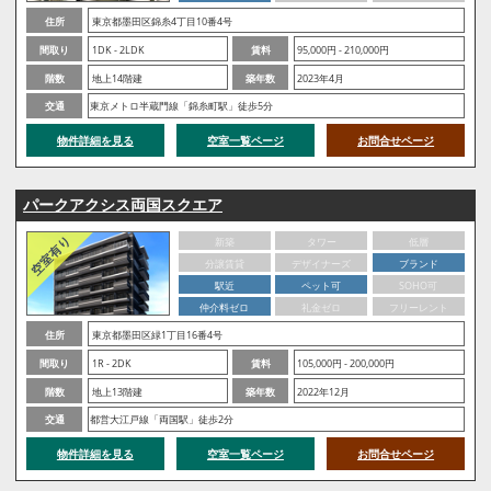
住所
東京都墨田区錦糸4丁目10番4号
間取り
1DK - 2LDK
賃料
95,000円 - 210,000円
階数
地上14階建
築年数
2023年4月
交通
東京メトロ半蔵門線「錦糸町駅」徒歩5分
物件詳細を見る
空室一覧ページ
お問合せページ
パークアクシス両国スクエア
新築
タワー
低層
分譲賃貸
デザイナーズ
ブランド
駅近
ペット可
SOHO可
仲介料ゼロ
礼金ゼロ
フリーレント
住所
東京都墨田区緑1丁目16番4号
間取り
1R - 2DK
賃料
105,000円 - 200,000円
階数
地上13階建
築年数
2022年12月
交通
都営大江戸線「両国駅」徒歩2分
物件詳細を見る
空室一覧ページ
お問合せページ