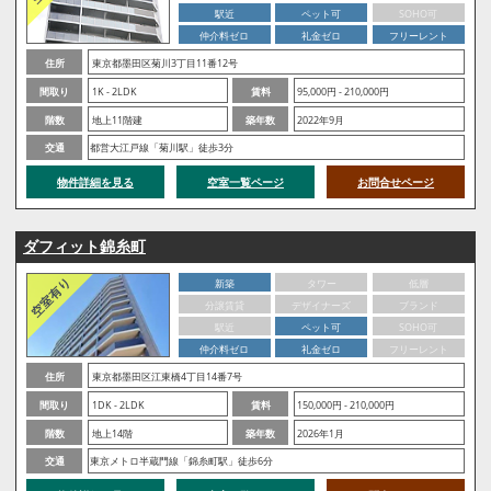
駅近
ペット可
SOHO可
仲介料ゼロ
礼金ゼロ
フリーレント
住所
東京都墨田区菊川3丁目11番12号
間取り
1K - 2LDK
賃料
95,000円 - 210,000円
階数
地上11階建
築年数
2022年9月
交通
都営大江戸線「菊川駅」徒歩3分
物件詳細を見る
空室一覧ページ
お問合せページ
ダフィット錦糸町
新築
タワー
低層
分譲賃貸
デザイナーズ
ブランド
駅近
ペット可
SOHO可
仲介料ゼロ
礼金ゼロ
フリーレント
住所
東京都墨田区江東橋4丁目14番7号
間取り
1DK - 2LDK
賃料
150,000円 - 210,000円
階数
地上14階
築年数
2026年1月
交通
東京メトロ半蔵門線「錦糸町駅」徒歩6分