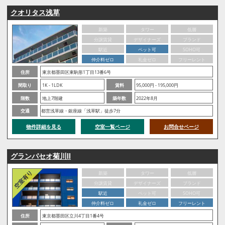
クオリタス浅草
新築
タワー
低層
分譲賃貸
デザイナーズ
ブランド
駅近
ペット可
SOHO可
仲介料ゼロ
礼金ゼロ
フリーレント
住所
東京都墨田区東駒形1丁目13番6号
間取り
1K - 1LDK
賃料
95,000円 - 195,000円
階数
地上7階建
築年数
2022年8月
交通
都営浅草線・銀座線「浅草駅」徒歩7分
物件詳細を見る
空室一覧ページ
お問合せページ
グランパセオ菊川Ⅱ
新築
タワー
低層
分譲賃貸
デザイナーズ
ブランド
駅近
ペット可
SOHO可
仲介料ゼロ
礼金ゼロ
フリーレント
住所
東京都墨田区立川4丁目1番4号