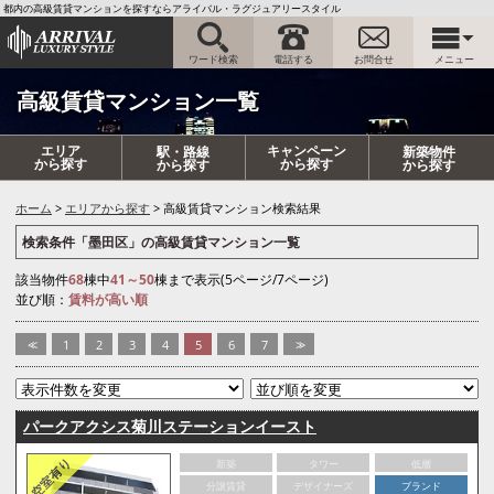
都内の高級賃貸マンションを探すならアライバル・ラグジュアリースタイル
ワード検索
電話する
お問合せ
メニュー
高級賃貸マンション一覧
エリア
キャンペーン
駅・路線
新築物件
から探す
から探す
から探す
から探す
ホーム
エリアから探す
高級賃貸マンション検索結果
検索条件「墨田区」の高級賃貸マンション一覧
該当物件
68
棟中
41～50
棟まで表示(5ページ/7ページ)
並び順：
賃料が高い順
<<
1
2
3
4
5
6
7
>>
パークアクシス菊川ステーションイースト
新築
タワー
低層
分譲賃貸
デザイナーズ
ブランド