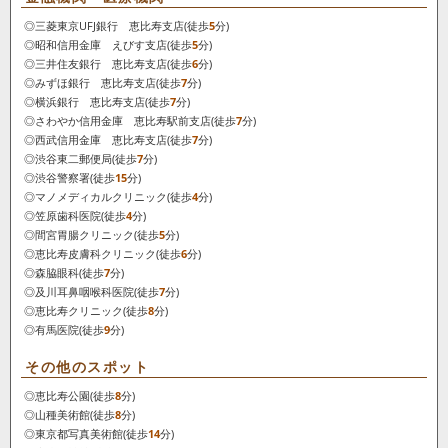
◎三菱東京UFJ銀行 恵比寿支店(徒歩
5
分)
◎昭和信用金庫 えびす支店(徒歩
5
分)
◎三井住友銀行 恵比寿支店(徒歩
6
分)
◎みずほ銀行 恵比寿支店(徒歩
7
分)
◎横浜銀行 恵比寿支店(徒歩
7
分)
◎さわやか信用金庫 恵比寿駅前支店(徒歩
7
分)
◎西武信用金庫 恵比寿支店(徒歩
7
分)
◎渋谷東二郵便局(徒歩
7
分)
◎渋谷警察署(徒歩
15
分)
◎マノメディカルクリニック(徒歩
4
分)
◎笠原歯科医院(徒歩
4
分)
◎間宮胃腸クリニック(徒歩
5
分)
◎恵比寿皮膚科クリニック(徒歩
6
分)
◎森脇眼科(徒歩
7
分)
◎及川耳鼻咽喉科医院(徒歩
7
分)
◎恵比寿クリニック(徒歩
8
分)
◎有馬医院(徒歩
9
分)
その他のスポット
◎恵比寿公園(徒歩
8
分)
◎山種美術館(徒歩
8
分)
◎東京都写真美術館(徒歩
14
分)