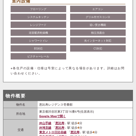
室内設備
フローリング
エアコン
システムキッチン
グリル付ガスコンロ
レンジフード
追い焚き機能
浴室暖房乾燥機
独立洗面台
シャワートイレ
光インターネット対応
BS対応
CS対応
ピクチャーレール
※各住戸の設備・仕様は号室によって異なる場合があります。詳細はお問
い合わせください。
物件概要
物件名
恵比寿レジデンス壱番館
東京都渋谷区東3丁目16番6号(住居表示)
所在地
Google Mapで開く
JR山手線
「
恵比寿
」駅 徒歩
4
分
JR埼京線
「
恵比寿
」駅 徒歩
4
分
交通
東京メトロ日比谷線
「
恵比寿
」駅 徒歩
4
分