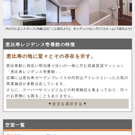
恵比寿レジデンス壱番館の特徴
恵比寿の地に堂々とその存在を示す。
恵比寿駅に程近い明治通り沿いの一画に佇む高級賃貸マンション
「恵比寿レジデンス壱番館」。
近隣には恵比寿ガーデンプレイスや代官山アドレスといった人気の
商業施設が多数点在しています。
さらに、スーパーやコンビニなどの利便施設も集まっており、日々
のお買物にも困ることもありません。
▼全文を表示する▼
また、最寄り駅でもある恵比寿駅は、JR各線と東京メトロ日比谷線
が交差しており、
六本木や広尾、中目黒エリアにもスムーズに繋がる魅力的なアクセ
空室一覧
ス環境をもたらしています。