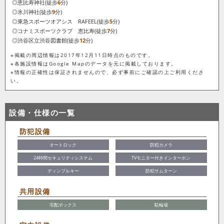
◎恵比寿神社(徒歩
6
分)
◎氷川神社(徒歩
9
分)
◎東急スポーツオアシス RAFEEL(徒歩
5
分)
◎コナミスポーツクラブ 恵比寿(徒歩
7
分)
◎渋谷区立渋谷図書館(徒歩
12
分)
※掲載の周辺情報は2017年12月11日時点のものです。
※各施設情報はGoogle Mapのデータを元に掲載しております。
※情報の正確性は保証されませんので、必ず事前にご確認の上ご利用くださ
い。
設備・仕様の一覧
防犯設備
オートロック
防犯カメラ
24時間セキュリティシステム
TVモニター付きインターホン
ディンプルキー
防犯サムターン
共用設備
宅配ボックス
駐輪場