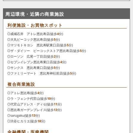
周辺環境・近隣の商業施設
利便施設・お買物スポット
◎成城石井 アトレ恵比寿店(徒歩
4
分)
◎大丸ピーコック恵比寿店(徒歩
5
分)
◎マツモトキヨシ 恵比寿駅東口店(徒歩
5
分)
◎ザ・ダイソー ピーコックストア恵比寿店(徒歩
5
分)
◎ローソン 広尾一丁目店(徒歩
2
分)
◎セブンイレブン恵比寿東口店(徒歩
4
分)
◎サンクス 恵比寿東口店(徒歩
5
分)
◎ファミリーマート 恵比寿神社前店(徒歩
5
分)
複合商業施設
◎アトレ恵比寿(徒歩
4
分)
◎ラ・フェンテ代官山(徒歩
10
分)
◎代官山アドレス・ディセ(徒歩
11
分)
◎恵比寿ガーデンプレイス(徒歩
13
分)
◎sarugaku(徒歩
13
分)
◎渋谷ヒカリエ(徒歩
18
分)
金融機関・医療機関