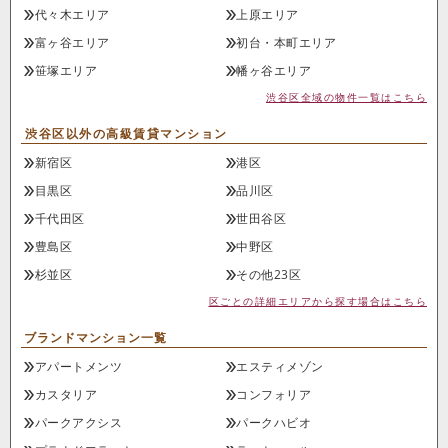
代々木エリア
上原エリア
富ヶ谷エリア
初台・本町エリア
笹塚エリア
幡ヶ谷エリア
渋谷区全域の物件一覧はこちら
渋谷区以外の高級賃貸マンション
新宿区
港区
目黒区
品川区
千代田区
世田谷区
豊島区
中野区
杉並区
その他23区
区ごとの詳細エリアから探す場合はこちら
ブランドマンション一覧
アパートメンツ
エスティメゾン
カスタリア
コンフォリア
パークアクシス
パークハビオ