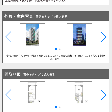
募集状況については、お問い合わせください。
本物件の外観は、ライトカラーのタイルをベースとした意匠性の高
い仕上がり。
その姿は、恵比寿という華やかな街並みに調和しながらも、独自の
外観・室内写真
-画像をタップで拡大表示-
存在感を示しています。
エントランスや風除室、ロビーにおいては、要所に石造りを採用す
ることで重厚感と高級感を演出しました。
各住戸の間取りはシングル・DINKS層を想定し、1Kと1LDKの2種
類をご用意しています。
1LDKタイプは、おしゃれなカウンターキッチンや便利なウォーク
インクローゼット付き。
※掲載の室内写真は一部の号室を撮影したものであり、細かな仕様などは住戸によって異なる場合が
1Kタイプにおいても、居室・収納・設備のバランスが優れてお
あります。
り、高い居住性を実現しました。
華やかなロケーションと質の高い住まいと共に過ごす優越を是非体
間取り図
-画像をタップで拡大表示-
感してください。