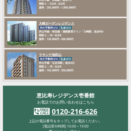
間取り：1LDK - 3LDK
賃料：203,000円 - 1,850,000円
大崎ガーデンレジデンス
仲介手数料ゼロ
礼金ゼロ
JR山手線・埼京線・湘南新宿ライン「大崎駅」徒歩8分
間取り：1K - 4LDK
賃料：120,000円 - 430,000円
ラサンテ池田山
仲介手数料ゼロ
礼金ゼロ
JR山手線「五反田駅」徒歩3分
間取り：1R - 2LDK
賃料：102,000円 - 350,000円
恵比寿レジデンス壱番館
お電話でのお問い合わせはこちら
0120-216-626
上記の電話番号をタップしてお電話ください。
[電話受付時間] 10:00～19:00