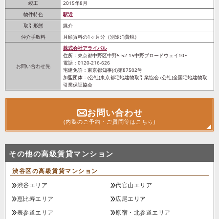
竣工
2015年8月
物件特色
駅近
取引形態
媒介
仲介手数料
月額賃料の1ヶ月分（別途消費税）
株式会社アライバル
住所：東京都中野区中野5-52-15中野ブロードウェイ10F
電話：0120-216-626
お問い合わせ先
宅建免許：東京都知事(4)第87502号
加盟団体：(公社)東京都宅地建物取引業協会 (公社)全国宅地建物取
引業保証協会
お問い合わせ
(内覧のご予約・ご質問等はこちら)
その他の高級賃貸マンション
渋谷区の高級賃貸マンション
渋谷エリア
代官山エリア
恵比寿エリア
広尾エリア
表参道エリア
原宿・北参道エリア