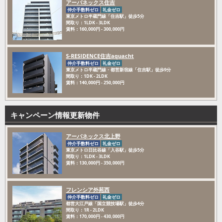
アーバネックス住吉
仲介手数料ゼロ
礼金ゼロ
東京メトロ半蔵門線「住吉駅」徒歩5分
間取り：1LDK - 3LDK
賃料：160,000円 - 300,000円
S-RESIDENCE住吉aquacht
仲介手数料ゼロ
礼金ゼロ
東京メトロ半蔵門線・都営新宿線「住吉駅」徒歩9分
間取り：1DK - 2LDK
賃料：140,000円 - 250,000円
キャンペーン情報更新物件
アーバネックス北上野
仲介手数料ゼロ
礼金ゼロ
東京メトロ日比谷線「入谷駅」徒歩5分
間取り：1LDK - 3LDK
賃料：130,000円 - 350,000円
フレンシア外苑西
仲介手数料ゼロ
礼金ゼロ
都営大江戸線「国立競技場駅」徒歩4分
間取り：1R - 2LDK
賃料：170,000円 - 430,000円