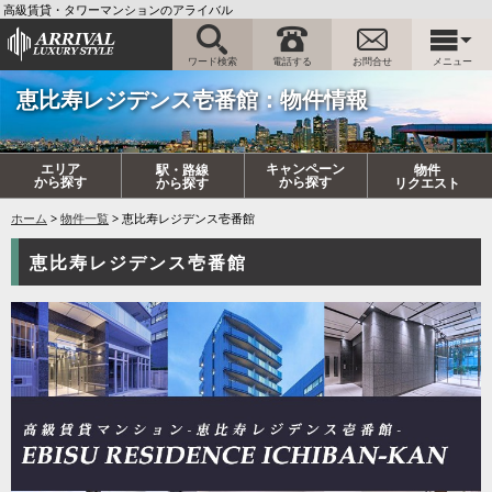
高級賃貸・タワーマンションのアライバル
ワード検索
電話する
お問合せ
メニュー
恵比寿レジデンス壱番館：物件情報
エリア
キャンペーン
駅・路線
物件
から探す
から探す
から探す
リクエスト
ホーム
物件一覧
恵比寿レジデンス壱番館
恵比寿レジデンス壱番館