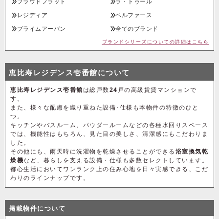
プラウドフラット
ラ・トゥール
レジディア
ベルファース
プライムアーバン
全てのブランド
ブランドシリーズについての詳細はこちら
恵比寿レジデンス壱番館について
恵比寿レジデンス壱番館
は総戸数
24
戸の高級賃貸マンションで
す。
また、様々な配慮を織り重ねた設備･仕様も本物件の特徴のひと
つ。
キッチンやバスルーム、パウダールームなどの各種水回りスペース
では、機能性はもちろん、見た目の美しさ、清潔感にもこだわりま
した。
その他にも、雨天時に洗濯物を乾燥させることができる
浴室換気乾
燥機
など、暮らしを支える設備・仕様も多数セレクトしています。
都心生活においてワンランク上の住み心地を日々実感できる、こだ
わりのラインナップです。
掲載物件について