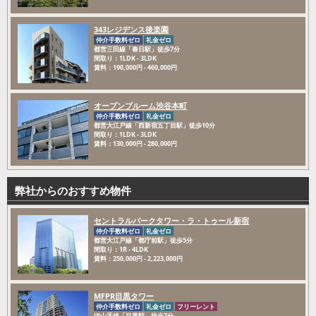
343レジデンス後楽園
仲介手数料ゼロ
礼金ゼロ
都営三田線「春日駅」徒歩7分
間取り：1LDK - 3LDK
賃料：190,000円 - 460,000円
オープンブルーム渋谷本町
仲介手数料ゼロ
礼金ゼロ
都営大江戸線「西新宿五丁目駅」徒歩10分
間取り：1LDK - 3LDK
賃料：130,000円 - 280,000円
弊社からのおすすめ物件
セントラルパークタワー・ラ・トゥール新宿
仲介手数料ゼロ
礼金ゼロ
都営大江戸線「都庁前駅」徒歩5分
間取り：1R - 4LDK
賃料：250,000円 - 2,223,000円
MFPR目黒タワー
仲介手数料ゼロ
礼金ゼロ
フリーレント
JR山手線「目黒駅」徒歩7分