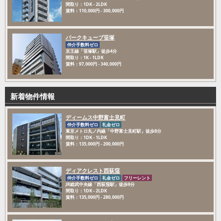
間取り：1DK - 2LDK
賃料：110,000円 - 300,000円
パークキューブ笹塚
仲介手数料ゼロ
京王線「笹塚駅」徒歩4分
間取り：1K - 1LDK
賃料：97,000円 - 340,000円
新着物件情報
ディームス中野富士見町
仲介手数料ゼロ
礼金ゼロ
東京メトロ丸ノ内線「中野富士見町駅」徒歩8分
間取り：1DK - 1LDK
賃料：135,000円 - 200,000円
ディアクレスト西荻窪
仲介手数料ゼロ
礼金ゼロ
フリーレント
JR総武中央線「西荻窪駅」徒歩9分
間取り：1DK - 2LDK
賃料：135,000円 - 280,000円