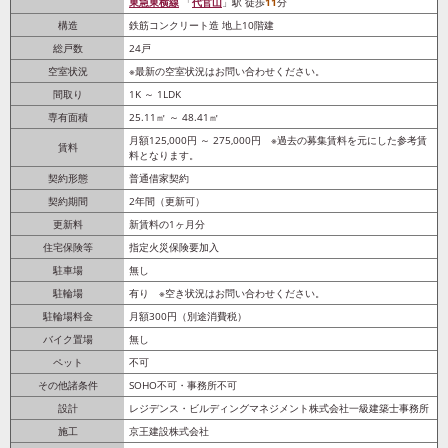
東急東横線
「
代官山
」駅 徒歩
11
分
構造
鉄筋コンクリート造 地上10階建
総戸数
24戸
空室状況
※最新の空室状況はお問い合わせください。
間取り
1K ～ 1LDK
専有面積
25.11㎡ ～ 48.41㎡
月額125,000円 ～ 275,000円 ※過去の募集賃料を元にした参考賃
賃料
料となります。
契約形態
普通借家契約
契約期間
2年間（更新可）
更新料
新賃料の1ヶ月分
住宅保険等
指定火災保険要加入
駐車場
無し
駐輪場
有り ※空き状況はお問い合わせください。
駐輪場料金
月額300円（別途消費税）
バイク置場
無し
ペット
不可
その他諸条件
SOHO不可・事務所不可
設計
レジデンス・ビルディングマネジメント株式会社一級建築士事務所
施工
京王建設株式会社