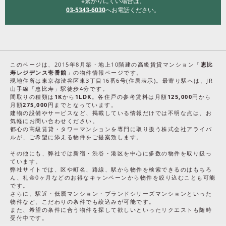
※繋がりにくい場合は、
03-5343-6030
へお電話ください。
このページは、2015年8月築・地上10階建の高級賃貸マンション「
恵比
寿レジデンス壱番館
」の物件情報ページです。
現地住所は東京都渋谷区東3丁目16番6号(住居表示)。最寄り駅へは、JR
山手線「恵比寿」駅徒歩4分です。
間取りの種類は
1K
から
1LDK
。各住戸の参考賃料は月額
125,000
円から
月額
275,000
円までとなっています。
建物の設備やサービスなど、掲載している情報だけでは不明な点は、お
気軽にお問い合わせください。
都心の高級賃貸・タワーマンションを専門に取り扱う株式会社アライバ
ルが、ご希望に添える物件をご提案致します。
その他にも、弊社では新宿・渋谷・港区を中心に多数の物件を取り扱っ
ています。
弊社サイトでは、区や町名、路線、駅から物件を検索できるのはもちろ
ん、礼金0ヶ月などのお得なキャンペーンから物件を絞り込むことも可能
です。
さらに、駅近・低層マンション・ブランドシリーズマンションといった
物件など、こだわりの条件でも絞込みが可能です。
また、希望の条件に合う物件を探して欲しいといったリクエストも随時
受付中です。