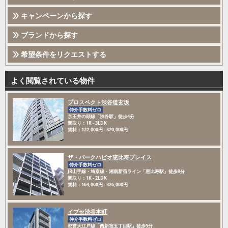
キャンペーンから探す
ブランドから探す
希望条件をリクエストする
よく閲覧されている物件
プロスペクト渋谷道玄坂
仲介手数料ゼロ
京王井の頭線「渋谷駅」徒歩4分
間取り：1R - 3LDK
賃料：122,000円 - 320,000円
ザ・パークハビオ恵比寿プレイス
仲介手数料ゼロ
JR山手線・埼京線・湘南新宿ライン「恵比寿駅」徒歩9分
間取り：1K - 2LDK
賃料：164,000円 - 326,000円
イプセ渋谷本町
仲介手数料ゼロ
都営大江戸線「西新宿五丁目駅」徒歩5分