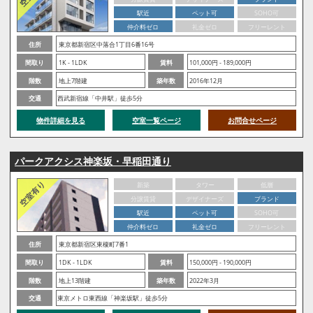
駅近
ペット可
SOHO可
仲介料ゼロ
礼金ゼロ
フリーレント
住所
東京都新宿区中落合1丁目6番16号
間取り
1K - 1LDK
賃料
101,000円 - 189,000円
階数
地上7階建
築年数
2016年12月
交通
西武新宿線「中井駅」徒歩5分
物件詳細を見る
空室一覧ページ
お問合せページ
パークアクシス神楽坂・早稲田通り
新築
タワー
低層
分譲賃貸
デザイナーズ
ブランド
駅近
ペット可
SOHO可
仲介料ゼロ
礼金ゼロ
フリーレント
住所
東京都新宿区東榎町7番1
間取り
1DK - 1LDK
賃料
150,000円 - 190,000円
階数
地上13階建
築年数
2022年3月
交通
東京メトロ東西線「神楽坂駅」徒歩5分