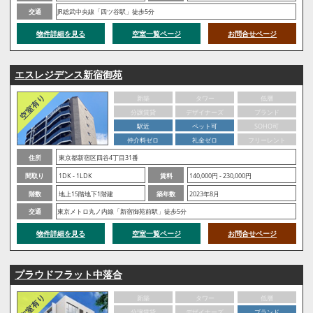
交通
JR総武中央線「四ツ谷駅」徒歩5分
物件詳細を見る
空室一覧ページ
お問合せページ
エスレジデンス新宿御苑
新築
タワー
低層
分譲賃貸
デザイナーズ
ブランド
駅近
ペット可
SOHO可
仲介料ゼロ
礼金ゼロ
フリーレント
住所
東京都新宿区四谷4丁目31番
間取り
1DK - 1LDK
賃料
140,000円 - 230,000円
階数
地上15階地下1階建
築年数
2023年8月
交通
東京メトロ丸ノ内線「新宿御苑前駅」徒歩5分
物件詳細を見る
空室一覧ページ
お問合せページ
プラウドフラット中落合
新築
タワー
低層
分譲賃貸
デザイナーズ
ブランド