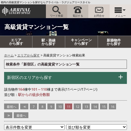
都内の高級賃貸マンションを探すならアライバル・ラグジュアリースタイル
ワード検索
電話する
お問合せ
メニュー
高級賃貸マンション一覧
エリア
キャンペーン
駅・路線
新築物件
から探す
から探す
から探す
から探す
ホーム
エリアから探す
高級賃貸マンション検索結果
検索条件「新宿区」の高級賃貸マンション一覧
新宿区のエリアから探す
該当物件
164
棟中
101～110
棟まで表示(11ページ/17ページ)
並び順：
駅からの徒歩分数順
最初へ
<<
7
8
9
10
11
12
13
14
15
16
>>
最後へ