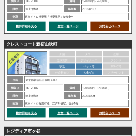
間取り
1K - 2LDK
賃料
120,000円 - 260,000円
階数
地上9階建
築年数
2018年10月
交通
東京メトロ神楽坂「神楽坂駅」徒歩5分
物件詳細を見る
空室一覧ページ
お問合せページ
クレストコート新宿山吹町
新築
タワー
低層
分譲賃貸
デザイナーズ
ブランド
駅近
ペット可
SOHO可
仲介料ゼロ
礼金ゼロ
フリーレント
住所
東京都新宿区山吹町350-2
間取り
1K - 2LDK
賃料
120,000円 - 320,000円
階数
地上9階建
築年数
2023年5月
交通
東京メトロ有楽町線「江戸川橋駅」徒歩5分
物件詳細を見る
空室一覧ページ
お問合せページ
レジディア市ヶ谷