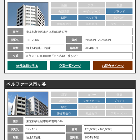
新築
タワー
低層
分譲賃貸
デザイナーズ
ブランド
駅近
ペット可
SOHO可
仲介料ゼロ
礼金ゼロ
フリーレント
住所
東京都新宿区市谷本村町3番17号
間取り
1R - 2LDK
賃料
89,000円 - 222,000円
階数
地上14階地下1階建
築年数
2004年8月
交通
東京メトロ有楽町線「市ヶ谷駅」徒歩5分
物件詳細を見る
空室一覧ページ
お問合せページ
ベルファース市ヶ谷
新築
タワー
低層
分譲賃貸
デザイナーズ
ブランド
駅近
ペット可
SOHO可
仲介料ゼロ
礼金ゼロ
フリーレント
住所
東京都新宿区市谷本村町2-16
間取り
1K - 1DK
賃料
123,000円 - 164,000円
階数
地上12階建
築年数
2004年10月