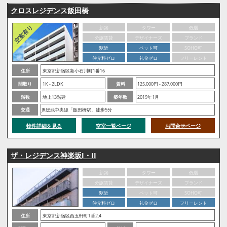
クロスレジデンス飯田橋
新築
タワー
低層
分譲賃貸
デザイナーズ
ブランド
駅近
ペット可
SOHO可
仲介料ゼロ
礼金ゼロ
フリーレント
住所
東京都新宿区新小石川町1番16
間取り
1K - 2LDK
賃料
125,000円 - 287,000円
階数
地上13階建
築年数
2019年1月
交通
JR総武中央線「飯田橋駅」徒歩5分
物件詳細を見る
空室一覧ページ
お問合せページ
ザ・レジデンス神楽坂I・II
新築
タワー
低層
分譲賃貸
デザイナーズ
ブランド
駅近
ペット可
SOHO可
仲介料ゼロ
礼金ゼロ
フリーレント
住所
東京都新宿区西五軒町1番2,4