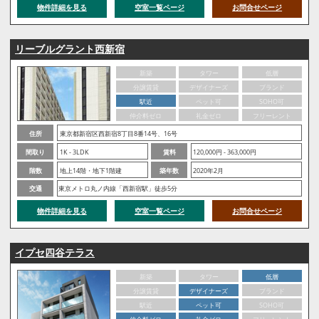
物件詳細を見る
空室一覧ページ
お問合せページ
リーブルグラント西新宿
新築
タワー
低層
分譲賃貸
デザイナーズ
ブランド
駅近
ペット可
SOHO可
仲介料ゼロ
礼金ゼロ
フリーレント
住所
東京都新宿区西新宿8丁目8番14号、16号
間取り
1K - 3LDK
賃料
120,000円 - 363,000円
階数
地上14階・地下1階建
築年数
2020年2月
交通
東京メトロ丸ノ内線「西新宿駅」徒歩5分
物件詳細を見る
空室一覧ページ
お問合せページ
イプセ四谷テラス
新築
タワー
低層
分譲賃貸
デザイナーズ
ブランド
駅近
ペット可
SOHO可