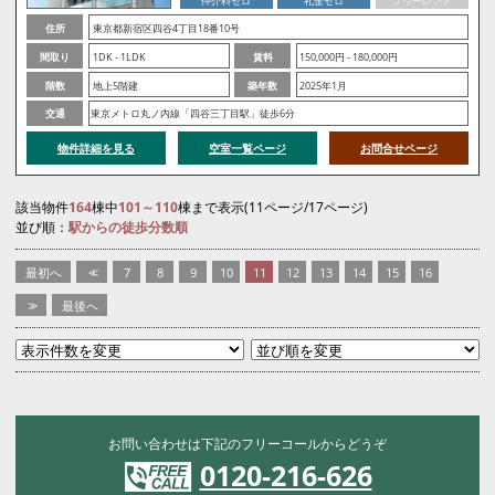
仲介料ゼロ
礼金ゼロ
フリーレント
住所
東京都新宿区四谷4丁目18番10号
間取り
1DK - 1LDK
賃料
150,000円 - 180,000円
階数
地上5階建
築年数
2025年1月
交通
東京メトロ丸ノ内線「四谷三丁目駅」徒歩6分
物件詳細を見る
空室一覧ページ
お問合せページ
該当物件
164
棟中
101～110
棟まで表示(11ページ/17ページ)
並び順：
駅からの徒歩分数順
最初へ
<<
7
8
9
10
11
12
13
14
15
16
>>
最後へ
お問い合わせは下記のフリーコールからどうぞ
0120-216-626