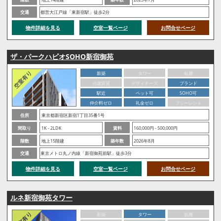
交通
都営大江戸線「東新宿駅」徒歩2分
物件詳細を見る
空室一覧ページ
お問合せページ
ザ・パークハビオSOHO新宿御苑
新築
タワー
低層
分譲賃貸
デザイナーズ
ブランド
駅近
ペット可
SOHO可
仲介料ゼロ
礼金ゼロ
フリーレント
住所
東京都新宿区新宿1丁目35番1号
間取り
1K - 2LDK
賃料
160,000円 - 500,000円
階数
地上15階建
築年数
2026年8月
交通
東京メトロ丸ノ内線「新宿御苑前駅」徒歩3分
物件詳細を見る
空室一覧ページ
お問合せページ
ルネ新宿御苑タワー
新築
タワー
低層