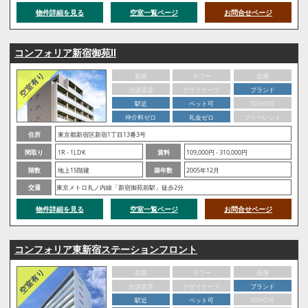
物件詳細を見る
空室一覧ページ
お問合せページ
コンフォリア新宿御苑Ⅱ
新築
タワー
低層
分譲賃貸
デザイナーズ
ブランド
駅近
ペット可
SOHO可
仲介料ゼロ
礼金ゼロ
フリーレント
住所
東京都新宿区新宿1丁目13番3号
間取り
1R - 1LDK
賃料
109,000円 - 310,000円
階数
地上15階建
築年数
2005年12月
交通
東京メトロ丸ノ内線「新宿御苑前駅」徒歩2分
物件詳細を見る
空室一覧ページ
お問合せページ
コンフォリア東新宿ステーションフロント
新築
タワー
低層
分譲賃貸
デザイナーズ
ブランド
駅近
ペット可
SOHO可