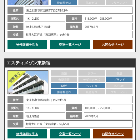
仲介料ゼロ
礼金ゼロ
フリーレント
住所
東京都新宿区新宿7丁目27番12号
間取り
1K - 2LDK
賃料
118,000円 - 288,000円
階数
地上12階地下1階建
築年数
2017年3月
交通
都営大江戸線「東新宿駅」徒歩1分
物件詳細を見る
空室一覧ページ
お問合せページ
エスティメゾン東新宿
新築
タワー
低層
分譲賃貸
デザイナーズ
ブランド
駅近
ペット可
SOHO可
仲介料ゼロ
礼金ゼロ
フリーレント
住所
東京都新宿区新宿6丁目22番5号
間取り
1K - 1LDK
賃料
106,000円 - 250,000円
階数
地上6階建
築年数
2009年4月
交通
都営大江戸線「東新宿駅」徒歩5分
物件詳細を見る
空室一覧ページ
お問合せページ