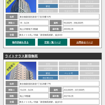
分譲賃貸
デザイナーズ
ブランド
駅近
ペット可
SOHO可
仲介料ゼロ
礼金ゼロ
フリーレント
住所
東京都新宿区新宿1丁目30番16号
間取り
1R - 3LDK
賃料
99,000円 - 398,000円
階数
地上25階地下2階建
築年数
2003年2月
交通
東京メトロ丸ノ内線「新宿御苑前駅」徒歩4分
物件詳細を見る
空室一覧ページ
お問合せページ
ライトテラス新宿御苑
新築
タワー
低層
分譲賃貸
デザイナーズ
ブランド
駅近
ペット可
SOHO可
仲介料ゼロ
礼金ゼロ
フリーレント
住所
東京都新宿区新宿1丁目28番17号
間取り
1SLDK - 3LDK
賃料
253,000円 - 337,000円
階数
地上18階建
築年数
2021年2月
交通
東京メトロ丸ノ内線「新宿御苑前駅」徒歩5分