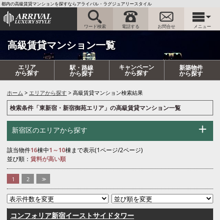
都内の高級賃貸マンションを探すならアライバル・ラグジュアリースタイル
ワード検索
電話する
お問合せ
メニュー
高級賃貸マンション一覧
エリア
キャンペーン
駅・路線
新築物件
から探す
から探す
から探す
から探す
ホーム
エリアから探す
高級賃貸マンション検索結果
検索条件「東新宿・新宿御苑エリア」の高級賃貸マンション一覧
新宿区のエリアから探す
該当物件
16
棟中
1～10
棟まで表示(1ページ/2ページ)
並び順：
賃料が高い順
1
2
>>
コンフォリア新宿イーストサイドタワー