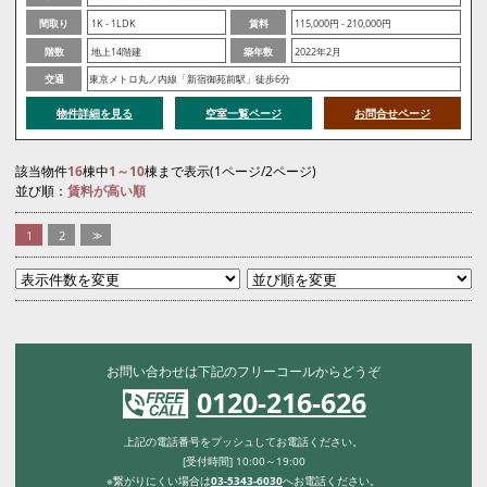
間取り
1K - 1LDK
賃料
115,000円 - 210,000円
階数
地上14階建
築年数
2022年2月
交通
東京メトロ丸ノ内線「新宿御苑前駅」徒歩6分
物件詳細を見る
空室一覧ページ
お問合せページ
該当物件
16
棟中
1～10
棟まで表示(1ページ/2ページ)
並び順：
賃料が高い順
1
2
>>
お問い合わせは下記のフリーコールからどうぞ
0120-216-626
上記の電話番号をプッシュしてお電話ください。
[受付時間] 10:00～19:00
※繋がりにくい場合は
03-5343-6030
へお電話ください。