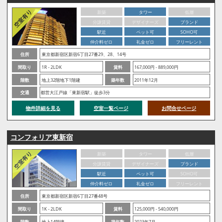
新築
タワー
低層
分譲賃貸
デザイナーズ
ブランド
駅近
ペット可
SOHO可
仲介料ゼロ
礼金ゼロ
フリーレント
住所
東京都新宿区新宿6丁目27番29、28、14号
間取り
1R - 2LDK
賃料
167,000円 - 889,000円
階数
地上32階地下1階建
築年数
2011年12月
交通
都営大江戸線「東新宿駅」徒歩3分
物件詳細を見る
空室一覧ページ
お問合せページ
コンフォリア東新宿
新築
タワー
低層
分譲賃貸
デザイナーズ
ブランド
駅近
ペット可
SOHO可
仲介料ゼロ
礼金ゼロ
フリーレント
住所
東京都新宿区新宿6丁目27番48号
間取り
1K - 2LDK
賃料
125,000円 - 540,000円
階数
地上14階建
築年数
2023年7月