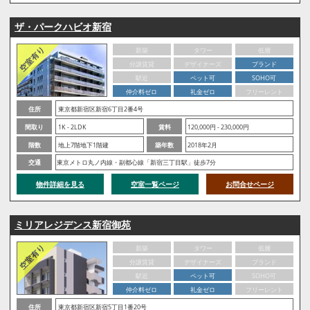
ザ・パークハビオ新宿
新築
タワー
低層
分譲賃貸
デザイナーズ
ブランド
駅近
ペット可
SOHO可
仲介料ゼロ
礼金ゼロ
フリーレント
住所
東京都新宿区新宿6丁目2番4号
間取り
1K - 2LDK
賃料
120,000円 - 230,000円
階数
地上7階地下1階建
築年数
2018年2月
交通
東京メトロ丸ノ内線・副都心線「新宿三丁目駅」徒歩7分
物件詳細を見る
空室一覧ページ
お問合せページ
ミリアレジデンス新宿御苑
新築
タワー
低層
分譲賃貸
デザイナーズ
ブランド
駅近
ペット可
SOHO可
仲介料ゼロ
礼金ゼロ
フリーレント
住所
東京都新宿区新宿5丁目1番20号