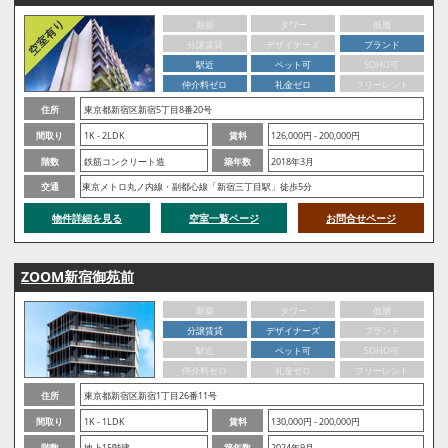
新築
タワー
低層
分譲賃貸
デザイナーズ
ブランド
駅近
ペット可
SOHO可
仲介料ゼロ
礼金ゼロ
フリーレント
住所
東京都新宿区新宿5丁目8番20号
間取り
1K - 2LDK
賃料
126,000円 - 200,000円
階数
鉄筋コンクリート造
築年数
2018年3月
交通
東京メトロ丸ノ内線・副都心線「新宿三丁目駅」徒歩5分
物件詳細を見る
空室一覧ページ
お問合せページ
ZOOM新宿御苑前
新築
タワー
低層
分譲賃貸
デザイナーズ
ブランド
駅近
ペット可
SOHO可
仲介料ゼロ
礼金ゼロ
フリーレント
住所
東京都新宿区新宿1丁目26番11号
間取り
1K - 1LDK
賃料
130,000円 - 200,000円
階数
地上15階建
築年数
2024年9月