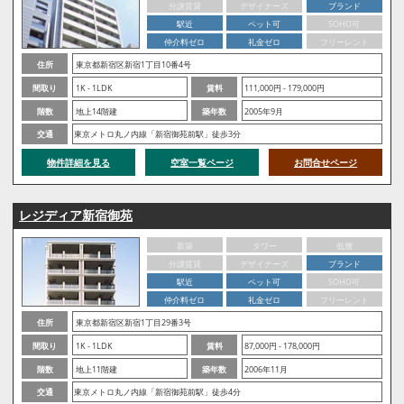
分譲賃貸
デザイナーズ
ブランド
駅近
ペット可
SOHO可
仲介料ゼロ
礼金ゼロ
フリーレント
住所
東京都新宿区新宿1丁目10番4号
間取り
1K - 1LDK
賃料
111,000円 - 179,000円
階数
地上14階建
築年数
2005年9月
交通
東京メトロ丸ノ内線「新宿御苑前駅」徒歩3分
物件詳細を見る
空室一覧ページ
お問合せページ
レジディア新宿御苑
新築
タワー
低層
分譲賃貸
デザイナーズ
ブランド
駅近
ペット可
SOHO可
仲介料ゼロ
礼金ゼロ
フリーレント
住所
東京都新宿区新宿1丁目29番3号
間取り
1K - 1LDK
賃料
87,000円 - 178,000円
階数
地上11階建
築年数
2006年11月
交通
東京メトロ丸ノ内線「新宿御苑前駅」徒歩4分