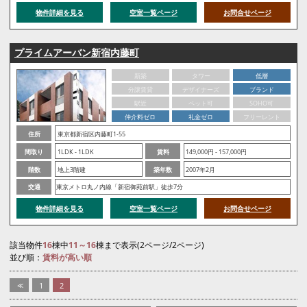
物件詳細を見る
空室一覧ページ
お問合せページ
プライムアーバン新宿内藤町
新築
タワー
低層
分譲賃貸
デザイナーズ
ブランド
駅近
ペット可
SOHO可
仲介料ゼロ
礼金ゼロ
フリーレント
住所
東京都新宿区内藤町1-55
間取り
1LDK - 1LDK
賃料
149,000円 - 157,000円
階数
地上3階建
築年数
2007年2月
交通
東京メトロ丸ノ内線「新宿御苑前駅」徒歩7分
物件詳細を見る
空室一覧ページ
お問合せページ
該当物件
16
棟中
11～16
棟まで表示(2ページ/2ページ)
並び順：
賃料が高い順
<<
1
2