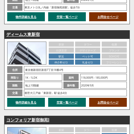
交通
東京メトロ丸ノ内線「新宿御苑前駅」徒歩7分
物件詳細を見る
空室一覧ページ
お問合せページ
ディームス東新宿
新築
タワー
低層
分譲賃貸
デザイナーズ
ブランド
駅近
ペット可
SOHO可
仲介料ゼロ
礼金ゼロ
フリーレント
住所
東京都新宿区新宿7丁目18番4号
間取り
1K - 1LDK
賃料
118,000円 - 185,000円
階数
地上10階建
築年数
2020年9月
交通
都営大江戸線「東新宿」駅 徒歩4分
物件詳細を見る
空室一覧ページ
お問合せページ
コンフォリア新宿御苑Ⅰ
新築
タワー
低層