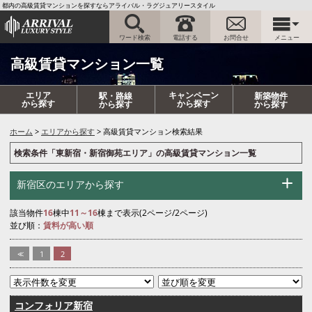
都内の高級賃貸マンションを探すならアライバル・ラグジュアリースタイル
ワード検索
電話する
お問合せ
メニュー
高級賃貸マンション一覧
エリア
キャンペーン
駅・路線
新築物件
から探す
から探す
から探す
から探す
ホーム
エリアから探す
高級賃貸マンション検索結果
検索条件「東新宿・新宿御苑エリア」の高級賃貸マンション一覧
新宿区のエリアから探す
該当物件
16
棟中
11～16
棟まで表示(2ページ/2ページ)
並び順：
賃料が高い順
<<
1
2
コンフォリア新宿