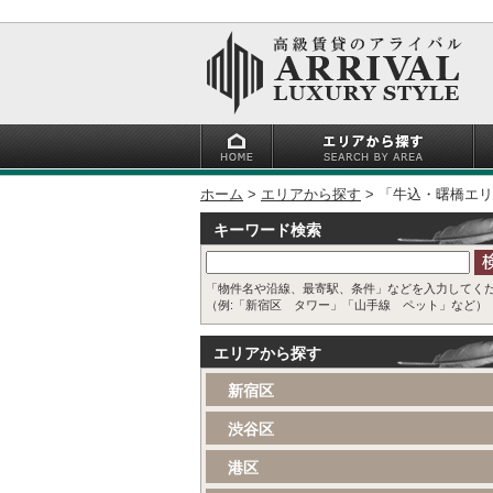
ホーム
エリアから探す
「牛込・曙橋エリ
キーワード検索
「物件名や沿線、最寄駅、条件」などを入力してく
（例:「新宿区 タワー」「山手線 ペット」など）
エリアから探す
新宿区
渋谷区
港区