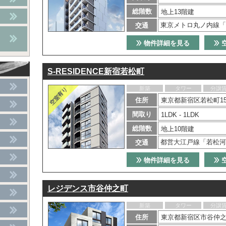
総階数
地上13階建
東京メトロ丸ノ内線「
交通
物件詳細を見る
S-RESIDENCE新宿若松町
新築
タワー
分譲
住所
東京都新宿区若松町15
間取り
1LDK - 1LDK
総階数
地上10階建
都営大江戸線「若松河
交通
物件詳細を見る
レジデンス市谷仲之町
新築
タワー
分譲
住所
東京都新宿区市谷仲之町