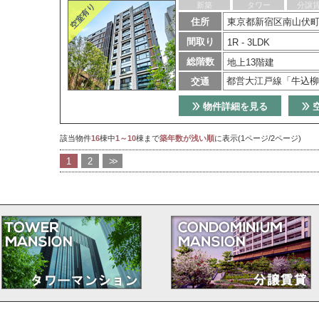
新築
タワー
分譲
住所
東京都新宿区南山伏町
間取り
1R - 3LDK
総階数
地上13階建
都営大江戸線「牛込柳
交通
物件詳細を見る
該当物件
16
棟中
1～10
棟まで
築年数が浅い順
に表示(1ページ/2ページ)
1
2
>>