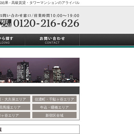
結果 - 高級賃貸・タワーマンションのアライバル
宿・大久保エリア
信濃町・千駄ヶ谷エリア
田馬場エリア
牛込・曙橋エリア
市ヶ谷エリア
新宿区全域
覧