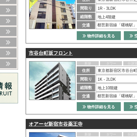
間取り
1R - 3LDK
総階数
地上4階建
都営新宿線「曙橋駅」
交通
物件詳細を見る
市谷台町坂フロント
新築
タワー
分譲
住所
東京都新宿区市谷台町4
間取り
1K - 2LDK
総階数
地上10階建
都営新宿線「曙橋駅」
交通
物件詳細を見る
オアーゼ新宿市谷薬王寺
新築
タワー
分譲