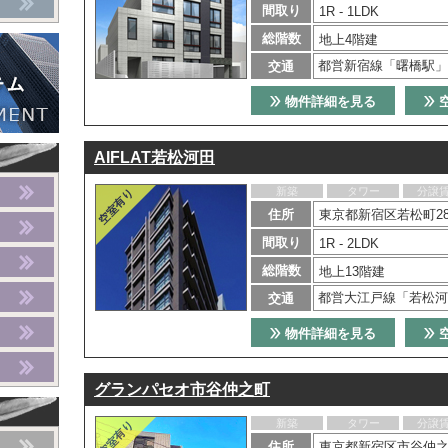
間取り
1R - 1LDK
総階数
地上4階建
都営新宿線「曙橋駅」
交通
物件詳細を見る
AIFLAT若松河田
新築
タワー
分譲
住所
東京都新宿区若松町28-
間取り
1R - 2LDK
総階数
地上13階建
都営大江戸線「若松河
交通
物件詳細を見る
グランパセオ市谷仲之町
新築
タワー
分譲
住所
東京都新宿区市谷仲之町