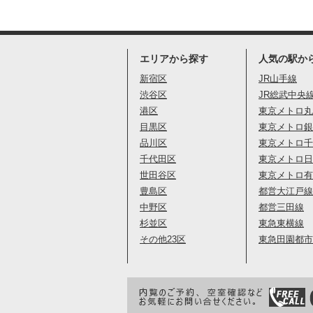
エリアから探す
人気の駅か
新宿区
JR山手線
渋谷区
JR総武中央
港区
東京メトロ丸
目黒区
東京メトロ銀
品川区
東京メトロ千
千代田区
東京メトロ日
世田谷区
東京メトロ有
豊島区
都営大江戸線
中野区
都営三田線
杉並区
東急東横線
その他23区
東急田園都市