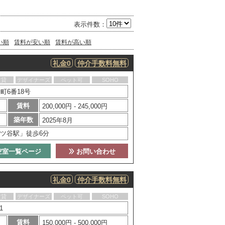
表示件数：
い順
賃料が安い順
賃料が高い順
礼金0
仲介手数料無料
賃貸
デザイナーズ
ペット可
SOHO
町6番18号
賃料
200,000円 - 245,000円
築年数
2025年8月
ツ谷駅」徒歩6分
空室一覧ページ
お問い合わせ
礼金0
仲介手数料無料
賃貸
デザイナーズ
ペット可
SOHO
1
賃料
150,000円 - 500,000円