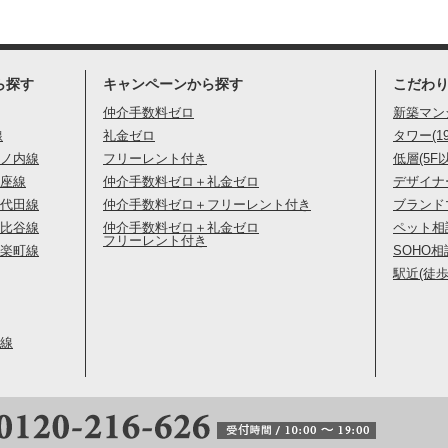
ら探す
キャンペーンから探す
こだわ
仲介手数料ゼロ
新築マン
線
礼金ゼロ
タワー(1
ノ内線
フリーレント付き
低層(5F
座線
仲介手数料ゼロ＋礼金ゼロ
デザイナ
代田線
仲介手数料ゼロ＋フリーレント付き
ブランド
比谷線
仲介手数料ゼロ＋礼金ゼロ
ペット相
フリーレント付き
楽町線
SOHO相
駅近(徒歩
線