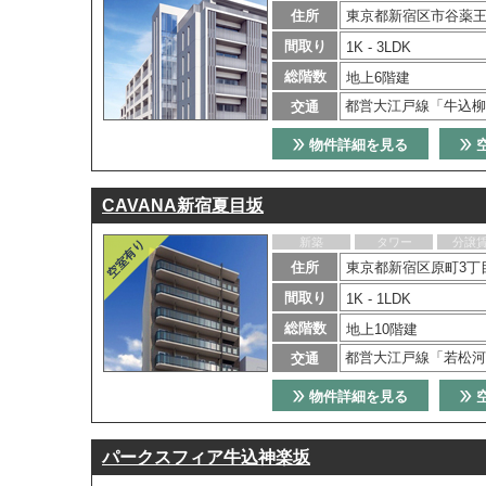
住所
東京都新宿区市谷薬王寺
間取り
1K - 3LDK
総階数
地上6階建
都営大江戸線「牛込柳
交通
物件詳細を見る
CAVANA新宿夏目坂
新築
タワー
分譲
住所
東京都新宿区原町3丁目
間取り
1K - 1LDK
総階数
地上10階建
都営大江戸線「若松河
交通
物件詳細を見る
パークスフィア牛込神楽坂