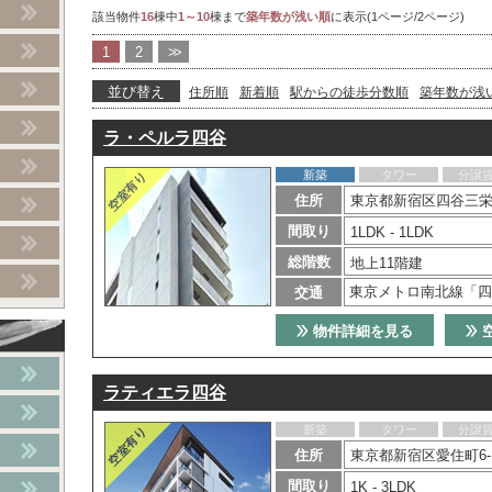
該当物件
16
棟中
1～10
棟まで
築年数が浅い順
に表示(1ページ/2ページ)
1
2
>>
並び替え
住所順
新着順
駅からの徒歩分数順
築年数が浅
ラ・ペルラ四谷
新築
タワー
分譲
住所
東京都新宿区四谷三栄
間取り
1LDK - 1LDK
総階数
地上11階建
東京メトロ南北線「四
交通
物件詳細を見る
ラティエラ四谷
新築
タワー
分譲
住所
東京都新宿区愛住町6-
間取り
1K - 3LDK