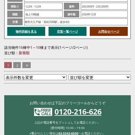
間取り
1LDK - 1LDK
賃料
200,000円 - 235,000円
階数
地上10階建
築年数
2024年12月
交通
都営大江戸線「若松河田駅」徒歩4分
物件詳細を見る
空室一覧ページ
お問合せページ
該当物件
16
棟中
1～10
棟まで表示(1ページ/2ページ)
並び順：
新着順
1
2
>>
お問い合わせは下記のフリーコールからどうぞ
0120-216-626
上記の電話番号をプッシュしてお電話ください。
[受付時間] 10:00～19:00
※繋がりにくい場合は
03-5343-6030
へお電話ください。