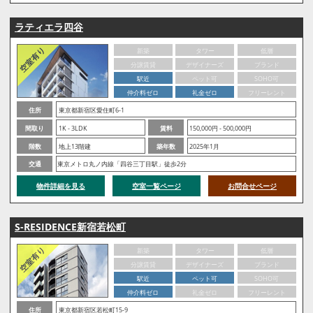
ラティエラ四谷
新築
タワー
低層
分譲賃貸
デザイナーズ
ブランド
駅近
ペット可
SOHO可
仲介料ゼロ
礼金ゼロ
フリーレント
住所
東京都新宿区愛住町6-1
間取り
1K - 3LDK
賃料
150,000円 - 500,000円
階数
地上13階建
築年数
2025年1月
交通
東京メトロ丸ノ内線「四谷三丁目駅」徒歩2分
物件詳細を見る
空室一覧ページ
お問合せページ
S-RESIDENCE新宿若松町
新築
タワー
低層
分譲賃貸
デザイナーズ
ブランド
駅近
ペット可
SOHO可
仲介料ゼロ
礼金ゼロ
フリーレント
住所
東京都新宿区若松町15-9