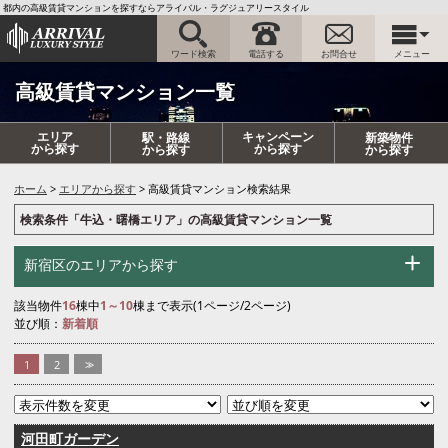
都内の高級賃貸マンションを探すならアライバル・ラグジュアリースタイル
ワード検索
電話する
お問合せ
メニュー
高級賃貸マンション一覧
エリア
キャンペーン
駅・路線
新築物件
から探す
から探す
から探す
から探す
ホーム
エリアから探す
高級賃貸マンション検索結果
検索条件「牛込・曙橋エリア」の高級賃貸マンション一覧
新宿区のエリアから探す
該当物件
16
棟中
1～10
棟まで表示(1ページ/2ページ)
並び順：
新着順
1
2
>>
河田町ガーデン