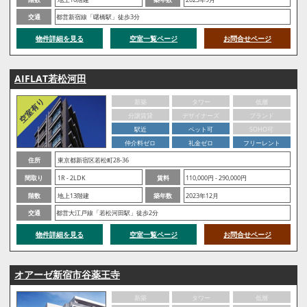
交通
都営新宿線「曙橋駅」徒歩3分
物件詳細を見る
空室一覧ページ
お問合せページ
AIFLAT若松河田
新築
タワー
低層
分譲賃貸
デザイナーズ
ブランド
駅近
ペット可
SOHO可
仲介料ゼロ
礼金ゼロ
フリーレント
住所
東京都新宿区若松町28-36
間取り
1R - 2LDK
賃料
110,000円 - 290,000円
階数
地上13階建
築年数
2023年12月
交通
都営大江戸線「若松河田駅」徒歩2分
物件詳細を見る
空室一覧ページ
お問合せページ
オアーゼ新宿市谷薬王寺
新築
タワー
低層