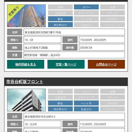
新築
タワー
低層
分譲賃貸
デザイナーズ
ブランド
駅近
ペット可
SOHO可
仲介料ゼロ
礼金ゼロ
フリーレント
住所
東京都新宿区河田町3番51号他
間取り
1K - 5R
賃料
170,000円 - 400,000円
階数
地上41階地下2階建
築年数
2003年3月
交通
都営新宿線「曙橋駅」徒歩4分
物件詳細を見る
空室一覧ページ
お問合せページ
市谷台町坂フロント
新築
タワー
低層
分譲賃貸
デザイナーズ
ブランド
駅近
ペット可
SOHO可
仲介料ゼロ
礼金ゼロ
フリーレント
住所
東京都新宿区市谷台町4-2
間取り
1K - 2LDK
賃料
115,000円 - 250,000円
階数
地上10階建
築年数
2023年9月