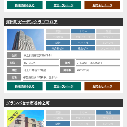
物件詳細を見る
空室一覧ページ
お問合せページ
河田町ガーデンクラブフロア
新築
タワー
低層
分譲賃貸
デザイナーズ
ブランド
駅近
ペット可
SOHO可
仲介料ゼロ
礼金ゼロ
フリーレント
住所
東京都新宿区河田町3-51
間取り
1K - 3LDK
賃料
218,000円 - 835,000円
階数
地上41階地下2階建
築年数
2003年3月
交通
都営新宿線「曙橋駅」徒歩4分
物件詳細を見る
空室一覧ページ
お問合せページ
グランパセオ市谷仲之町
新築
タワー
低層
分譲賃貸
デザイナーズ
ブランド
駅近
ペット可
SOHO可