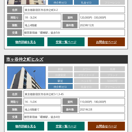
仲介料ゼロ
礼金ゼロ
フリーレント
住所
東京都新宿区市谷仲之町4-2
間取り
1R - 3LDK
賃料
120,000円 - 330,000円
階数
地上4階建
築年数
2023年12月
交通
都営新宿線「曙橋駅」徒歩5分
物件詳細を見る
空室一覧ページ
お問合せページ
市ヶ谷仲之町ヒルズ
新築
タワー
低層
分譲賃貸
デザイナーズ
ブランド
駅近
ペット可
SOHO可
仲介料ゼロ
礼金ゼロ
フリーレント
住所
東京都新宿区市谷仲之町3-1,3-45
間取り
1K - 1LDK
賃料
110,000円 - 180,000円
階数
地上6階建て
築年数
2021年2月
交通
都営新宿線「曙橋駅」徒歩4分
物件詳細を見る
空室一覧ページ
お問合せページ