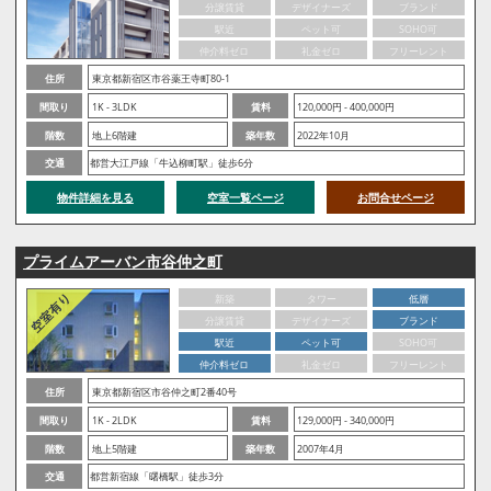
分譲賃貸
デザイナーズ
ブランド
駅近
ペット可
SOHO可
仲介料ゼロ
礼金ゼロ
フリーレント
住所
東京都新宿区市谷薬王寺町80-1
間取り
1K - 3LDK
賃料
120,000円 - 400,000円
階数
地上6階建
築年数
2022年10月
交通
都営大江戸線「牛込柳町駅」徒歩6分
物件詳細を見る
空室一覧ページ
お問合せページ
プライムアーバン市谷仲之町
新築
タワー
低層
分譲賃貸
デザイナーズ
ブランド
駅近
ペット可
SOHO可
仲介料ゼロ
礼金ゼロ
フリーレント
住所
東京都新宿区市谷仲之町2番40号
間取り
1K - 2LDK
賃料
129,000円 - 340,000円
階数
地上5階建
築年数
2007年4月
交通
都営新宿線「曙橋駅」徒歩3分